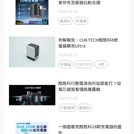
景快充怎麼選比較合適
2026-03-16
酷態科
充電器
拆解報告：CUKTECH酷態科6號
螢幕顯充Ultra
2026-03-11
充電器
CUKTECH
6號
酷態科行動電源為何這麼能打？從
電芯選型看懂底層邏輯
2026-02-26
行動電源
酷態科
一張圖看完酷態科16款充電器的差
別