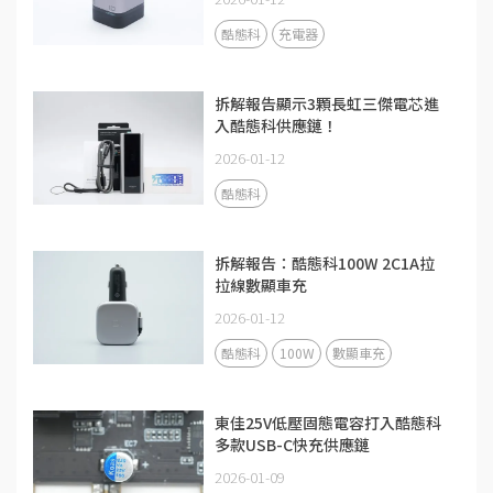
酷態科
充電器
拆解報告顯示3顆長虹三傑電芯進
入酷態科供應鏈！
2026-01-12
酷態科
拆解報告：酷態科100W 2C1A拉
拉線數顯車充
2026-01-12
酷態科
100W
數顯車充
東佳25V低壓固態電容打入酷態科
多款USB-C快充供應鏈
2026-01-09