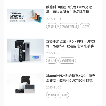
酷態科10號超閃充塊120W充電
器，可快充所有主流品牌手機
2025-11-11
酷態科
10號超閃充塊
120W
支援小米協議、PD、PPS、UFCS
等，酷態科15號電能柱SE米系手
機充電相容性測試
2025-11-10
酷態科
15號電能柱
Xiaomi+PD+融合快充+QC，快充
全都要，酷態科CUKTECH 15號
140W 3C1A充電器評測
2025-11-10
酷態科
140W