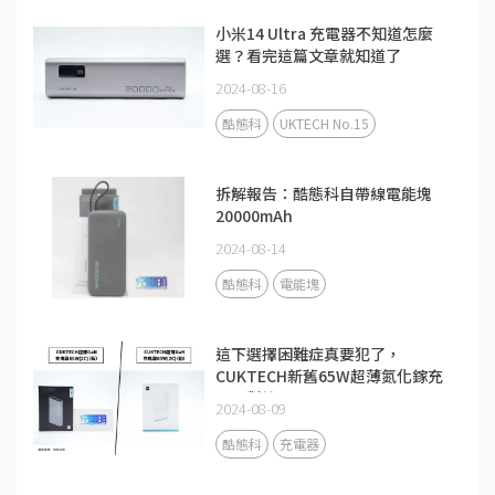
小米14 Ultra 充電器不知道怎麼
選？看完這篇文章就知道了
2024-08-16
酷態科
UKTECH No.15
拆解報告：酷態科自帶線電能塊
20000mAh
2024-08-14
酷態科
電能塊
這下選擇困難症真要犯了，
CUKTECH新舊65W超薄氮化鎵充
電器對比
2024-08-09
酷態科
充電器