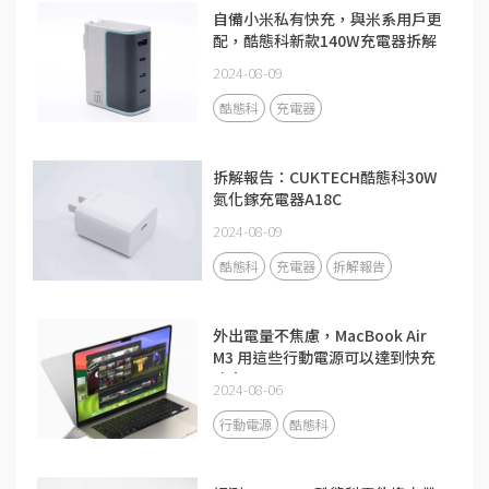
自備小米私有快充，與米系用戶更
配，酷態科新款140W充電器拆解
2024-08-09
酷態科
充電器
拆解報告：CUKTECH酷態科30W
氮化鎵充電器A18C
2024-08-09
酷態科
充電器
拆解報告
外出電量不焦慮，MacBook Air
M3 用這些行動電源可以達到快充
功率
2024-08-06
行動電源
酷態科