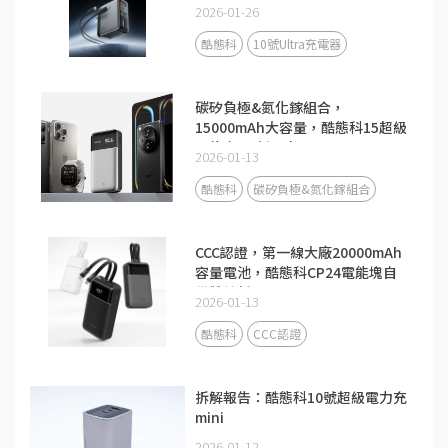
2026-01-26
酷態科
10號Ultra充電器
碳矽負極&氮化鎵組合，
15000mAh大容量，酷態科15超級
電能卡Air新品來了！
2026-01-13
酷態科
碳矽負極&氮化鎵組合
CCC認證，第一線大廠20000mAh
容量電池，酷態科CP24電能塊自
備雙線新品
2026-01-13
酷態科
CCC認證
拆解報告：酷態科10號超級電力充
mini
2026-01-12