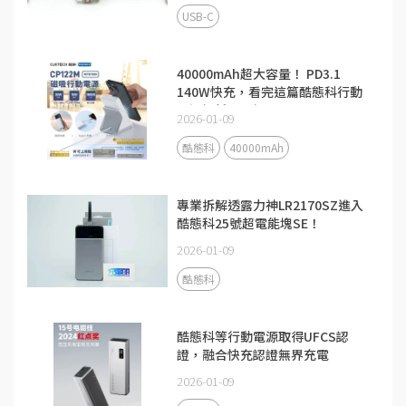
USB-C
40000mAh超大容量！ PD3.1
140W快充，看完這篇酷態科行動
電源解析更了解
2026-01-09
酷態科
40000mAh
專業拆解透露力神LR2170SZ進入
酷態科25號超電能塊SE！
2026-01-09
酷態科
酷態科等行動電源取得UFCS認
證，融合快充認證無界充電
2026-01-09