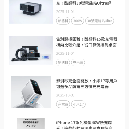
充！酷態科30號電能站Ultra評
測：「畢業級」的充電設備
2025-11-04
酷態科
300W
30號電能站Ultra
告別選擇困難！酷態科15款充電器
橫向比較介紹，從口袋便攜到桌面
全能一站搞定
2025-11-04
酷態科
充电器
澎湃秒充全面開放，小米17等用戶
可選多品牌第三方快充充電器
2025-10-09
充電器
小米17
iPhone 17系列機型40W快充曝
光！這些行動電源也可實現快充