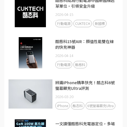
酷態科成為行動電源中國新國標起
草單位，引領安全升級
2026-04-15
行動電源
CUKTECH
新國標
酷態科15號AIR：顏值性能雙在線
的快充神器
2026-04-14
行動電源
酷態科
辨識iPhone精準快充！酷态科6號
螢幕顯充Ultra評測
2026-03-20
iPhone
酷态科
6號螢幕顯充Ultra
一文讀懂酷態科充電器定位，多場