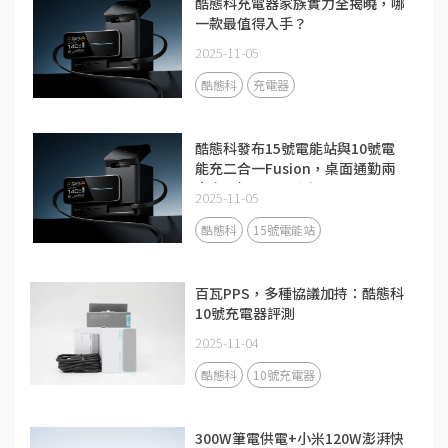
酷態科充電器家族實力全揭曉，哪
一款最值得入手？
2025-11-05
酷態科
充電器
酷態科發布15號電能站與10號電
能充二合一Fusion，桌面通勤兩
大充電場景全面升級
2025-11-05
酷態科
15號電能站
百瓦PPS，多種協議加持：酷態科
10號充電器評測
2025-11-04
酷態科
10號充電器
300W筆電供電+小米120W澎湃快