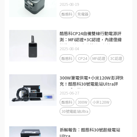
2025-08-19
酷態科
充電器
酷態科CP24自備雙線行動電源評
測：MFi認證+3C認證，內建億緯
鋰能電芯，自備雙線更便攜
2025-08-04
酷態科
CP24
MFi認證
3C認證
300W筆電供電+小米120W澎湃快
充！酷態科30號電能站Ultra評
測：「畢業級」的充電設備
2025-06-27
酷態科
300W
小米120W
30號電能站Ultra
拆解報告：酷態科30號超級電站
Ultra