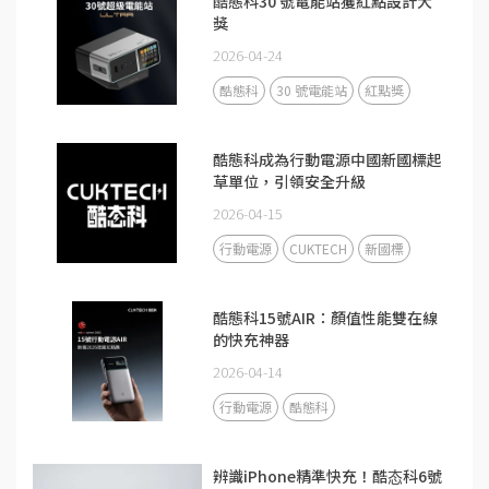
酷態科30 號電能站獲紅點設計大
獎
2026-04-24
酷態科
30 號電能站
紅點獎
酷態科成為行動電源中國新國標起
草單位，引領安全升級
2026-04-15
行動電源
CUKTECH
新國標
酷態科15號AIR：顏值性能雙在線
的快充神器
2026-04-14
行動電源
酷態科
辨識iPhone精準快充！酷态科6號