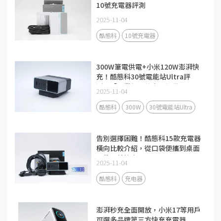
10號充電器評測
2025-11-04
酷態科
10號充電器
300W筆電供電+小米120W澎湃快
充！酷態科30號電能站Ultra評
測：「畢業級」的充電設備
2025-11-04
酷態科
300W
30號電能站Ultra
告別選擇困難！酷態科15款充電器
橫向比較介紹，從口袋便攜到桌面
全能一站搞定
2025-11-04
酷態科
充电器
澎湃秒充全面開放，小米17等用戶
可選多品牌第三方快充充電器