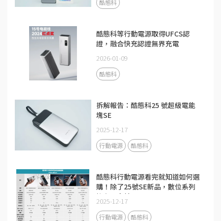
酷態科
酷態科等行動電源取得UFCS認
證，融合快充認證無界充電
2026-01-09
酷態科
拆解報告：酷態科25 號超級電能
塊SE
2025-12-17
行動電源
酷態科
酷態科行動電源看完就知道如何選
購！除了25號SE新品，數位系列
擁有更多精品
2025-12-17
行動電源
酷態科