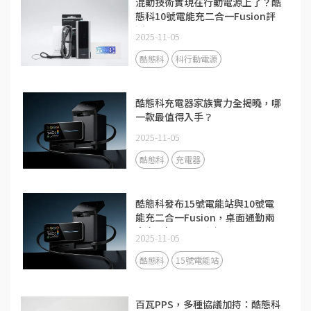
混動技術實現在行動電源上了？酷
態科10號電能充二合一Fusion評
測
2025-11-05
酷態科
科行動電源
酷態科充電器家族實力全揭曉，哪
一款最值得入手？
2025-11-05
酷態科
充電器
酷態科發布15號電能站與10號電
能充二合一Fusion，桌面通勤兩
大充電場景全面升級
2025-11-05
酷態科
15號電能站
百瓦PPS，多種協議加持：酷態科