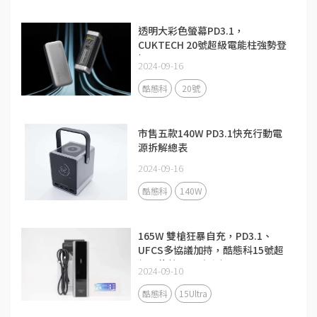
透明大彩色螢幕PD3.1，
CUKTECH 20號超級電能柱強勢登
場
2024-09-16
酷態科
20號
市售五款140W PD3.1快充行動電
源拆解總表
2024-09-16
酷態科
140W
165W 雙槍狂暴自充，PD3.1、
UFCS多協議加持，酷態科15號超
級電能柱Ultra評測
2024-09-10
酷態科
15Ultra