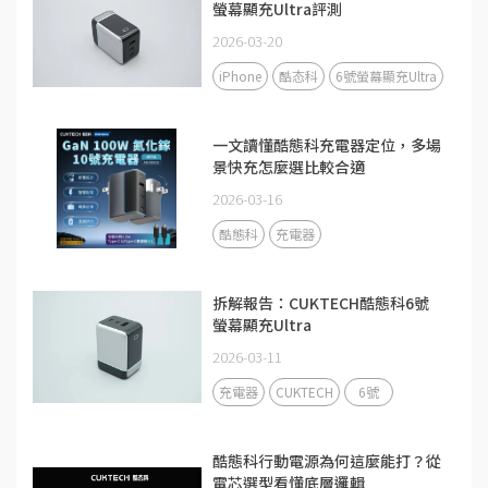
螢幕顯充Ultra評測
2026-03-20
iPhone
酷态科
6號螢幕顯充Ultra
一文讀懂酷態科充電器定位，多場
景快充怎麼選比較合適
2026-03-16
酷態科
充電器
拆解報告：CUKTECH酷態科6號
螢幕顯充Ultra
2026-03-11
充電器
CUKTECH
6號
酷態科行動電源為何這麼能打？從
電芯選型看懂底層邏輯