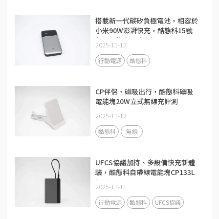
搭載新一代碳矽負極電池，相容於
小米90W澎湃快充，酷態科15號
超級電能卡Air評測
2025-11-12
行動電源
酷態科
CP伴侶、磁吸出行，酷態科磁吸
電能塊20W立式無線充評測
2025-11-12
酷態科
無線
UFCS協議加持、多設備快充新體
驗，酷態科自帶線電能塊CP133L
評測
2025-11-11
行動電源
酷態科
UFCS協議