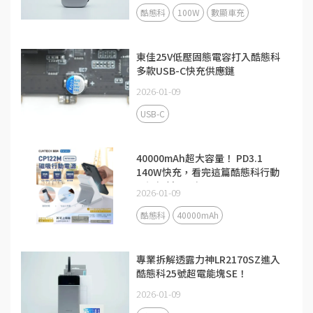
酷態科
100W
數顯車充
東佳25V低壓固態電容打入酷態科
多款USB-C快充供應鏈
2026-01-09
USB-C
40000mAh超大容量！ PD3.1
140W快充，看完這篇酷態科行動
電源解析更了解
2026-01-09
酷態科
40000mAh
專業拆解透露力神LR2170SZ進入
酷態科25號超電能塊SE！
2026-01-09