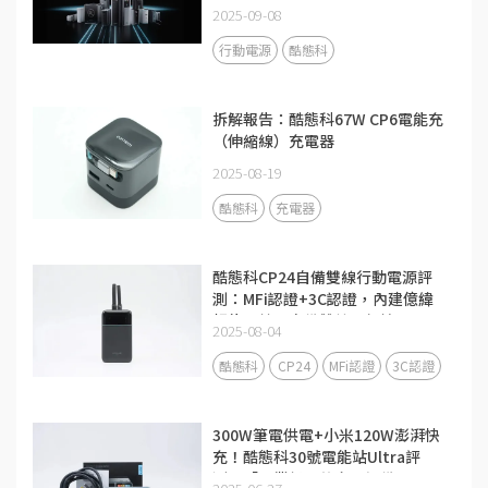
2025-09-08
行動電源
酷態科
拆解報告：酷態科67W CP6電能充
（伸縮線）充電器
2025-08-19
酷態科
充電器
酷態科CP24自備雙線行動電源評
測：MFi認證+3C認證，內建億緯
鋰能電芯，自備雙線更便攜
2025-08-04
酷態科
CP24
MFi認證
3C認證
300W筆電供電+小米120W澎湃快
充！酷態科30號電能站Ultra評
測：「畢業級」的充電設備