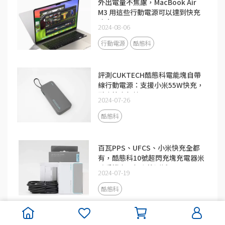
外出電量不焦慮，MacBook Air
M3 用這些行動電源可以達到快充
功率
2024-08-06
行動電源
酷態科
評測CUKTECH酷態科電能塊自帶
線行動電源：支援小米55W快充，
融合快充加持
2024-07-26
酷態科
百瓦PPS、UFCS、小米快充全都
有，酷態科10號超閃充塊充電器米
系手機充電相容性測試
2024-07-19
酷態科
米系用戶首選，酷態科140W充電