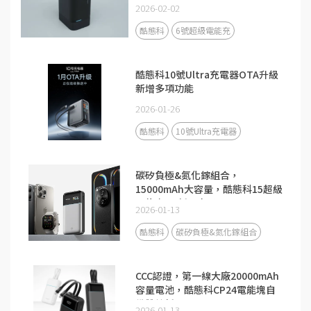
2026-02-02
酷態科
6號超級電能充
酷態科10號Ultra充電器OTA升級
新增多項功能
2026-01-26
酷態科
10號Ultra充電器
碳矽負極&氮化鎵組合，
15000mAh大容量，酷態科15超級
電能卡Air新品來了！
2026-01-13
酷態科
碳矽負極&氮化鎵組合
CCC認證，第一線大廠20000mAh
容量電池，酷態科CP24電能塊自
備雙線新品
2026-01-13