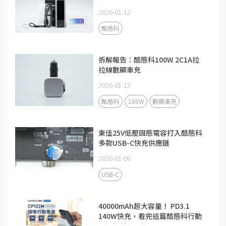
2026-01-12
酷態科
拆解報告：酷態科100W 2C1A拉
拉線數顯車充
2026-01-12
酷態科
100W
數顯車充
東佳25V低壓固態電容打入酷態科
多款USB-C快充供應鏈
2026-01-09
USB-C
40000mAh超大容量！ PD3.1
140W快充，看完這篇酷態科行動