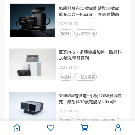
酷態科發布15號電能站與10號電
能充二合一Fusion，桌面通勤兩
大充電場景全面升級
2025-11-05
酷態科
15號電能站
百瓦PPS，多種協議加持：酷態科
10號充電器評測
2025-11-04
酷態科
10號充電器
300W筆電供電+小米120W澎湃快
充！酷態科30號電能站Ultra評
測：「畢業級」的充電設備
2025-11-04
酷態科
300W
30號電能站Ultra