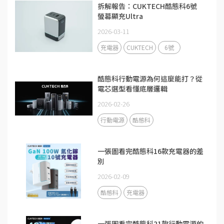
拆解報告：CUKTECH酷態科6號
螢幕顯充Ultra
2026-03-11
充電器
CUKTECH
6號
酷態科行動電源為何這麼能打？從
電芯選型看懂底層邏輯
2026-02-26
行動電源
酷態科
一張圖看完酷態科16款充電器的差
別
2026-02-09
酷態科
充電器
一張圖看完酷態科21款行動電源的