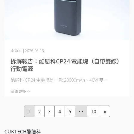
李尚紅 | 2026-05-18
拆解報告：酷態科CP24 電能塊（自帶雙線）
行動電源
酷態科 CP24 電能塊是一款 20000mAh、40W 雙⋯
閱讀更多 ->
1
2
3
4
5
…
10
»
CUKTECH酷態科