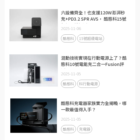
六設備齊全！也支援120W澎湃秒
充+PD3.2 SPR AVS， 酷態科15號
超級電站評測
2025-11-06
酷態科
15號超級電站
混動技術實現在行動電源上了？酷
態科10號電能充二合一Fusion評
測
2025-11-05
酷態科
科行動電源
酷態科充電器家族實力全揭曉，哪
一款最值得入手？
2025-11-05
酷態科
充電器