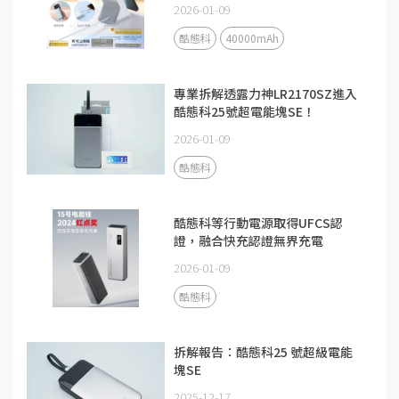
電源解析更了解
2026-01-09
酷態科
40000mAh
專業拆解透露力神LR2170SZ進入
酷態科25號超電能塊SE！
2026-01-09
酷態科
酷態科等行動電源取得UFCS認
證，融合快充認證無界充電
2026-01-09
酷態科
拆解報告：酷態科25 號超級電能
塊SE
2025-12-17