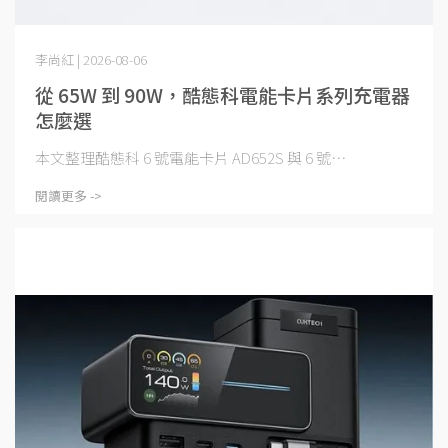
李尚紅 | 2026-08-06
從 65W 到 90W，酷態科電能卡片系列充電器
怎麼選
本文整理酷態科 6 號電能卡片 AD652S 與 6 號⋯
閱讀更多 ->