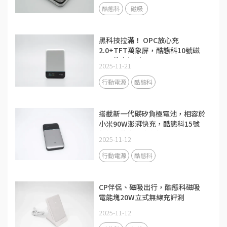
酷態科
磁吸
黑科技拉滿！ OPC放心充
2.0+TFT萬象屏，酷態科10號磁
吸電能卡評測
2025-11-21
行動電源
酷態科
搭載新一代碳矽負極電池，相容於
小米90W澎湃快充，酷態科15號
超級電能卡Air評測
2025-11-12
行動電源
酷態科
CP伴侶、磁吸出行，酷態科磁吸
電能塊20W立式無線充評測
2025-11-12