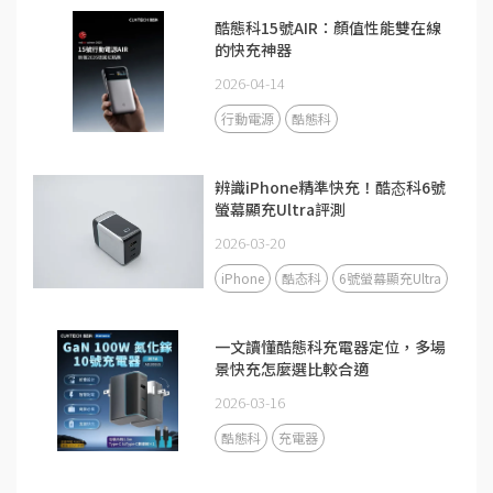
酷態科15號AIR：顏值性能雙在線
的快充神器
2026-04-14
行動電源
酷態科
辨識iPhone精準快充！酷态科6號
螢幕顯充Ultra評測
2026-03-20
iPhone
酷态科
6號螢幕顯充Ultra
一文讀懂酷態科充電器定位，多場
景快充怎麼選比較合適
2026-03-16
酷態科
充電器