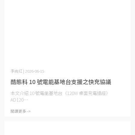
李尚紅 | 2026-06-15
酷態科 10 號電能基地台支援之快充協議
本文介紹 10 號電能基地台（120W 桌面充電插座）
AD120⋯
閱讀更多 ->