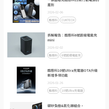
差別
2026-02-06
酷態科
CUKTECH
拆解報告：酷態科6號超級電能充
mini
2026-02-02
酷態科
6號超級電能充
酷態科10號Ultra充電器OTA升級
新增多項功能
2026-01-26
酷態科
10號Ultra充電器
碳矽負極&氮化鎵組合，