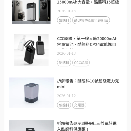
15000mAh大容量，酷態科15超級
電能卡Air新品來了！
2026-01-13
酷態科
碳矽負極&氮化鎵組合
CCC認證，第一線大廠20000mAh
容量電池，酷態科CP24電能塊自
備雙線新品
2026-01-13
酷態科
CCC認證
拆解報告：酷態科10號超級電力充
mini
2026-01-12
酷態科
充電器
拆解報告顯示3顆長虹三傑電芯進
入酷態科供應鏈！