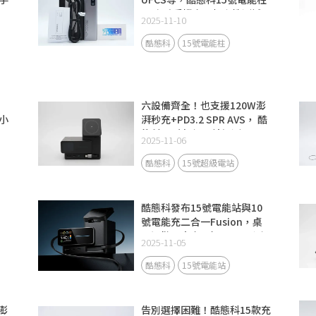
SE米系手機充電相容性測試
2025-11-10
酷態科
15號電能柱
六設備齊全！也支援120W澎
小
湃秒充+PD3.2 SPR AVS， 酷
態科15號超級電站評測
2025-11-06
酷態科
15號超級電站
酷態科發布15號電能站與10
號電能充二合一Fusion，桌
面通勤兩大充電場景全面升級
2025-11-05
酷態科
15號電能站
澎
告別選擇困難！酷態科15款充