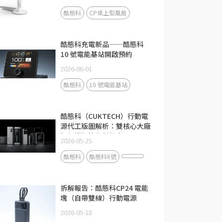
酷態科
CP桌上型風扇
酷態科充電新品——酷態科
10 號電能基站開啟預約
2026-06-01
酷態科
10 號電能基站
酷態科（CUKTECH）行動電
源代工版圖解析：雙核心大廠
如何撐起快充新勢力？
2026-05-25
酷態科
酷態科6號
拆解報告：酷態科CP24 電能
塊（自帶雙線）行動電源
2026-05-18