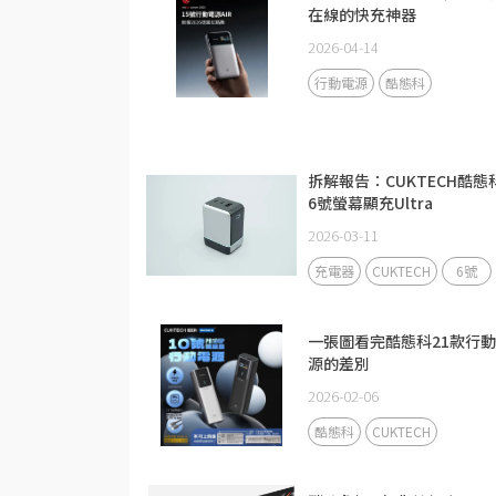
在線的快充神器
2026-04-14
行動電源
酷態科
拆解報告：CUKTECH酷態
6號螢幕顯充Ultra
2026-03-11
充電器
CUKTECH
6號
一張圖看完酷態科21款行
源的差別
2026-02-06
酷態科
CUKTECH