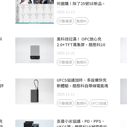
何選購！除了25號SE新品，
數位系列擁有更多精品
2025-12-17
行動電源
酷態科
科
黑科技拉滿！ OPC放心充
2.0+TFT萬象屏，酷態科10
號磁吸電能卡評測
2025-11-21
行動電源
酷態科
科
UFCS協議加持、多設備快充
評
新體驗，酷態科自帶線電能塊
CP133L評測
2025-11-11
行動電源
酷態科
UFCS協議
充
支援小米協議、PD、PPS、
手
UFCS等，酷態科15號電能柱