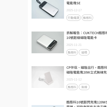
電能塊SE
2025-12-17
行動電源
酷態科
拆解報告：CUKTECH酷態
10號超級磁吸電能卡
2025-11-21
酷態科
磁吸
CP伴侶、磁吸出行，酷態
磁吸電能塊20W立式無線充
測
2025-11-12
酷態科
無線
酷態科10號超閃充塊120W
電器，可快充所有主流品牌