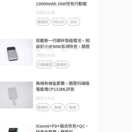
10000mAh 30W快充行動電
源PB100
2025-11-24
酷態科
PB100
30W
搭載新一代碳矽負極電池，相
容於小米90W澎湃快充，酷態
科15號超級電能卡Air評測
2025-11-12
行動電源
酷態科
無線有線全都要，酷態科磁吸
電能塊CP132ML評測
2025-11-11
酷態科
無線
有線
Xiaomi+PD+融合快充+QC，
快充全都要，酷態科