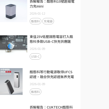
拆解報告：酷態科10號超級電
力充mini
2026-01-12
酷態科
充電器
東佳25V低壓固態電容打入酷
態科多款USB-C快充供應鏈
2026-01-09
USB-C
酷態科等行動電源取得UFCS
認證，融合快充認證無界充電
2026-01-09
酷態科
拆解報告：CUKTECH酷態科