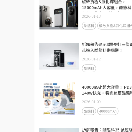
碳矽負極&氮化鎵組合，
15000mAh大容量，酷態科
超級電能卡Air新品來了！
2026-01-13
酷態科
碳矽負極&氮化鎵組
拆解報告顯示3顆長虹三傑
芯進入酷態科供應鏈！
2026-01-12
酷態科
40000mAh超大容量！ PD3
140W快充，看完這篇酷態
行動電源解析更了解
2026-01-09
酷態科
40000mAh
拆解報告：酷態科25 號超