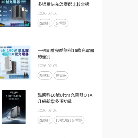
多場景快充怎麼選比較合適
2026-03-16
酷態科
充電器
一張圖看完酷態科16款充電器
的差別
2026-02-09
酷態科
充電器
酷態科10號Ultra充電器OTA
升級新增多項功能
2026-01-26
酷態科
10號Ultra充電器