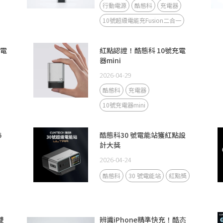
行動電源
酷態科
充電器
10號超級電能充Fusion二合一
級電
紅點認證！酷態科 10號充電
器mini
2026-04-29
酷態科
充電器
10號充電器mini
6
酷態科30 號電能站獲紅點設
計大獎
2026-04-24
酷態科
30 號電能站
紅點獎
雙
辨識iPhone精準快充！酷态