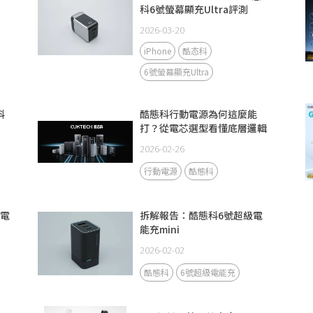
科6號螢幕顯充Ultra評測
2026-03-20
iPhone
酷态科
6號螢幕顯充Ultra
科
酷態科行動電源為何這麼能
打？從電芯選型看懂底層邏輯
2026-02-26
行動電源
酷態科
動電
拆解報告：酷態科6號超級電
能充mini
2026-02-02
酷態科
6號超級電能充