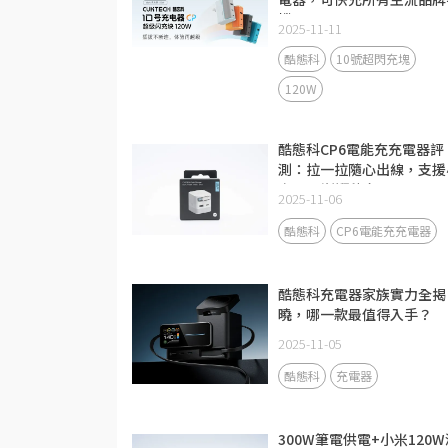
機
2025-11-11
酷態科
10號超閃充塊
120W
酷態科CP6電能充充電器評
測：拉一拉隨心出線，支援
米67W澎湃秒充！
2025-11-06
酷態科
CP6電能充充電器
酷態科充電器家族實力全揭
曉，哪一款最值得入手？
2025-11-05
酷態科
充電器
300W筆電供電+小米120W