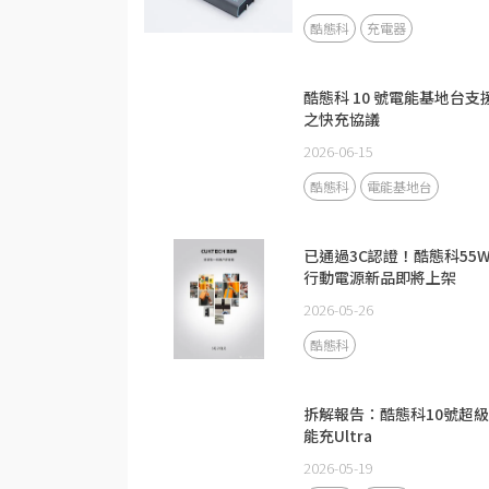
酷態科
充電器
酷態科 10 號電能基地台支
之快充協議
2026-06-15
酷態科
電能基地台
已通過3C認證！酷態科55
行動電源新品即將上架
2026-05-26
酷態科
拆解報告：酷態科10號超
能充Ultra
2026-05-19