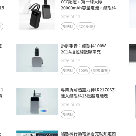
CCC認證，第一線大廠
15
20000mAh容量電池，酷態科
CP24電能塊自備雙線新品
2026-01-13
合
酷態科
CCC認證
電
拆解報告：酷態科100W
2C1A拉拉線數顯車充
2026-01-12
酷態科
100W
數顯車充
.1
專業拆解透露力神LR2170SZ
科
進入酷態科25號超電能塊
SE！
2026-01-09
酷態科
級
酷態科行動電源看完就知道如