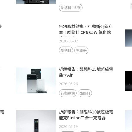
酷態科 15 號
援
告別線材雜亂，行動辦公新利
器：酷態科 CP6 65W 氮化鎵
伸縮線充電器
2026-06-02
酷態科
充電器
W
拆解報告：酷態科15號超級電
能卡Air
2026-05-26
行動電源
酷態科
級電
拆解報告：酷態科10號超級電
能充Fusion二合一充電器
2026-05-19