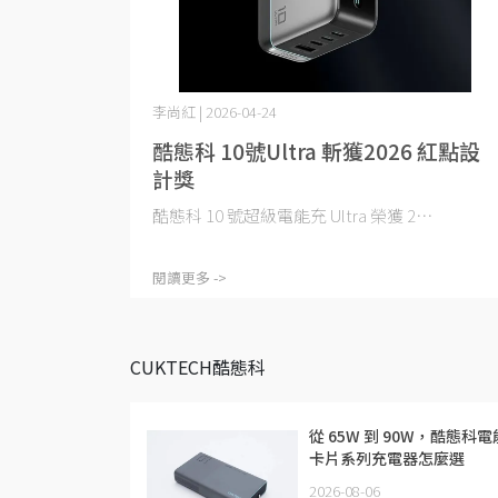
李尚紅 | 2026-04-24
酷態科 10號Ultra 斬獲2026 紅點設
計獎
酷態科 10 號超級電能充 Ultra 榮獲 2⋯
閱讀更多 ->
CUKTECH酷態科
從 65W 到 90W，酷態科電
卡片系列充電器怎麼選
2026-08-06