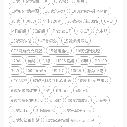
15號
6號電能卡片
65W快充
影片
自帶線行動電源
10號充電器
10號超級電能棒Mini
30號
300W
小米120W
30號電能站Ultra
CP24
MFi認證
3C認證
iPhone 17
小米17
充电器
15號電能站
科行動電源
15號超級電站
CP6電能充充電器
15號電能柱
10號超閃充塊
120W
無線
有線
UFCS協議
磁吸
PB100
30W
40000mAh
USB-C
100W
數顯車充
CCC認證
碳矽負極&氮化鎵組合
10號Ultra充電器
6號超級電能充
6號
iPhone
酷态科
6號螢幕顯充Ultra
新國標
30 號電能站
紅點獎
10號Ultra
紅點設計獎
10號充電器mini
15號超級電能站
10號超級電能充Fusion二合一