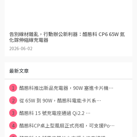
告別線材雜亂，行動辦公新利器：酷態科 CP6 65W 氮
化鎵伸縮線充電器
2026-06-02
最新文章
1
酷態科推出新品充電器，90W 塞進卡片機⋯
2
從 65W 到 90W，酷態科電能卡片系⋯
3
酷態科 15 號充電座通過 Qi2.2 ⋯
4
酷態科CP桌上型風扇正式亮相，可支援Po⋯