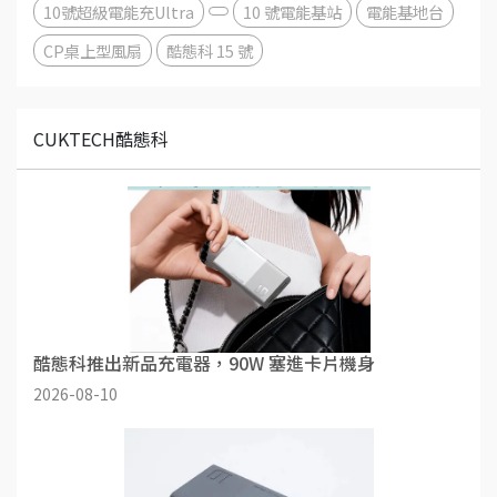
10號超級電能充Ultra
10 號電能基站
電能基地台
CP桌上型風扇
酷態科 15 號
CUKTECH酷態科
酷態科推出新品充電器，90W 塞進卡片機身
2026-08-10