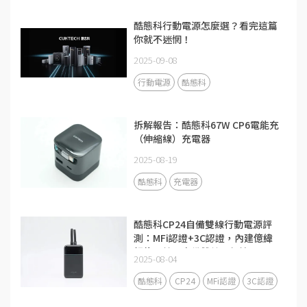
酷態科行動電源怎麼選？看完這篇
你就不迷惘！
2025-09-08
行動電源
酷態科
拆解報告：酷態科67W CP6電能充
（伸縮線）充電器
2025-08-19
酷態科
充電器
酷態科CP24自備雙線行動電源評
測：MFi認證+3C認證，內建億緯
鋰能電芯，自備雙線更便攜
2025-08-04
酷態科
CP24
MFi認證
3C認證