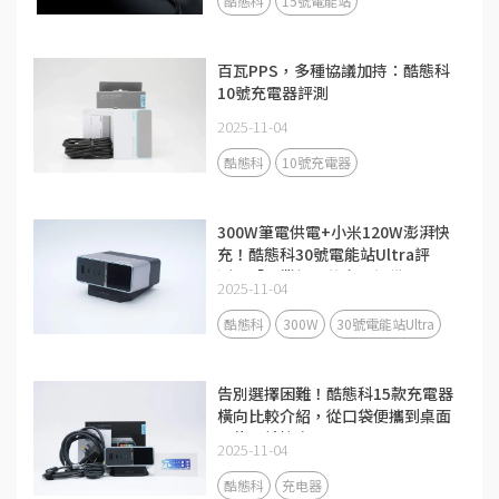
酷態科
15號電能站
百瓦PPS，多種協議加持：酷態科
10號充電器評測
2025-11-04
酷態科
10號充電器
300W筆電供電+小米120W澎湃快
充！酷態科30號電能站Ultra評
測：「畢業級」的充電設備
2025-11-04
酷態科
300W
30號電能站Ultra
告別選擇困難！酷態科15款充電器
橫向比較介紹，從口袋便攜到桌面
全能一站搞定
2025-11-04
酷態科
充电器