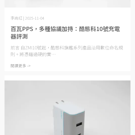
李尚紅 | 2025-11-04
百瓦PPS，多種協議加持：酷態科10號充電
器評測
前言 自ZMI10號起，酷態科旗艦系列產品沿用數位命名規
則。將憑藉過硬的實⋯
閱讀更多 ->