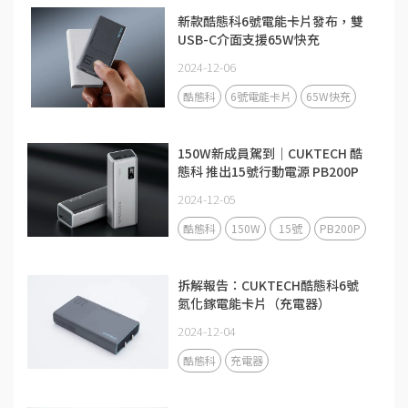
新款酷態科6號電能卡片發布，雙
USB-C介面支援65W快充
2024-12-06
酷態科
6號電能卡片
65W快充
150W新成員駕到｜CUKTECH 酷
態科 推出15號行動電源 PB200P
2024-12-05
酷態科
150W
15號
PB200P
拆解報告：CUKTECH酷態科6號
氮化鎵電能卡片（充電器）
2024-12-04
酷態科
充電器