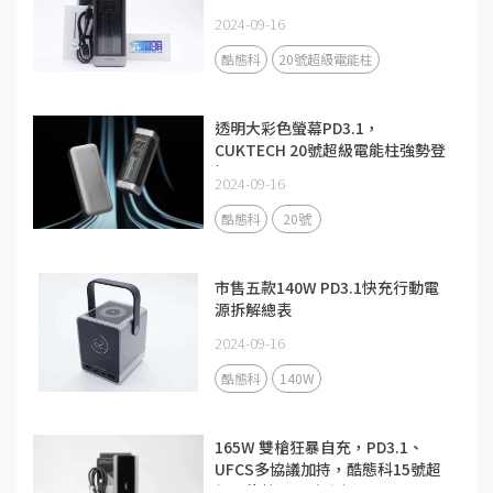
2024-09-16
酷態科
20號超級電能柱
透明大彩色螢幕PD3.1，
CUKTECH 20號超級電能柱強勢登
場
2024-09-16
酷態科
20號
市售五款140W PD3.1快充行動電
源拆解總表
2024-09-16
酷態科
140W
165W 雙槍狂暴自充，PD3.1、
UFCS多協議加持，酷態科15號超
級電能柱Ultra評測