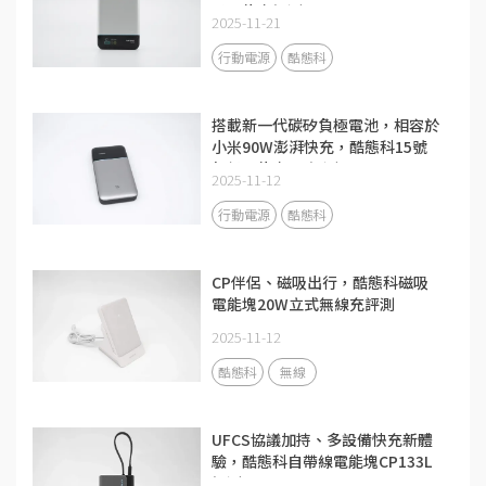
吸電能卡評測
2025-11-21
行動電源
酷態科
搭載新一代碳矽負極電池，相容於
小米90W澎湃快充，酷態科15號
超級電能卡Air評測
2025-11-12
行動電源
酷態科
CP伴侶、磁吸出行，酷態科磁吸
電能塊20W立式無線充評測
2025-11-12
酷態科
無線
UFCS協議加持、多設備快充新體
驗，酷態科自帶線電能塊CP133L
評測