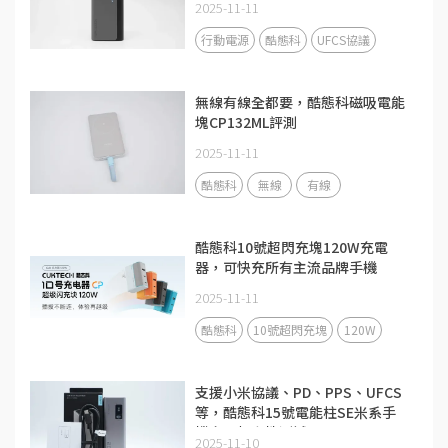
2025-11-11
行動電源
酷態科
UFCS協議
無線有線全都要，酷態科磁吸電能
塊CP132ML評測
2025-11-11
酷態科
無線
有線
酷態科10號超閃充塊120W充電
器，可快充所有主流品牌手機
2025-11-11
酷態科
10號超閃充塊
120W
支援小米協議、PD、PPS、UFCS
等，酷態科15號電能柱SE米系手
機充電相容性測試
2025-11-10