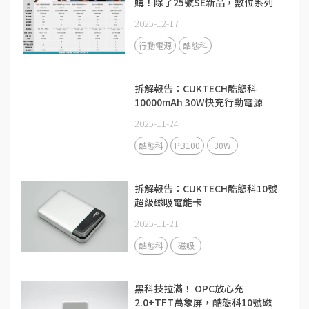
購！除了25號SE新品，數位系列
擁有更多精品
2025-12-17
行動電源
酷態科
拆解報告：CUKTECH酷態科
10000mAh 30W快充行動電源
PB100
2025-11-24
酷態科
PB100
30W
拆解報告：CUKTECH酷態科10號
超級磁吸電能卡
2025-11-21
酷態科
磁吸
黑科技拉滿！ OPC放心充
2.0+TFT萬象屏，酷態科10號磁