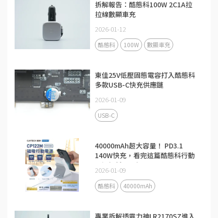
拆解報告：酷態科100W 2C1A拉
拉線數顯車充
2026-01-12
酷態科
100W
數顯車充
東佳25V低壓固態電容打入酷態科
多款USB-C快充供應鏈
2026-01-09
USB-C
40000mAh超大容量！ PD3.1
140W快充，看完這篇酷態科行動
電源解析更了解
2026-01-09
酷態科
40000mAh
專業拆解透露力神LR2170SZ進入