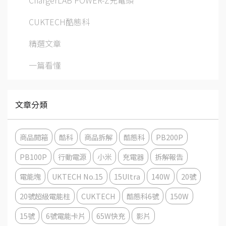
ChargerLAB POWER-Z充電頭
CUKTECH酷態科
精選文章
一篇看懂
文章分類
商品開箱
酷科
商品拆解
酷態科
PB200P
PB100P
行動電源
小米
充電器
拆解報告
電能塊
UKTECH No.15
15Ultra
140W
20號
20號超級電能柱
CUKTECH
酷態科6號
150W
15號
6號電能卡片
65W快充
影片