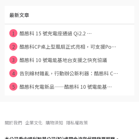
最新文章
1
酷態科 15 號充電座通過 Qi2.2 ⋯
2
酷態科CP桌上型風扇正式亮相，可支援Po⋯
3
酷態科 10 號電能基地台支援之快充協議
4
告別線材雜亂，行動辦公新利器：酷態科 C⋯
5
酷態科充電新品——酷態科 10 號電能基⋯
關於我們
企業文化
購物須知
隱私權政策
本公司委由順利智慧公司(股)處理金流與代開發票服務。