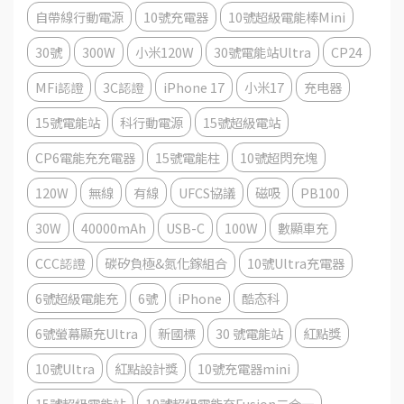
自帶線行動電源
10號充電器
10號超級電能棒Mini
30號
300W
小米120W
30號電能站Ultra
CP24
MFi認證
3C認證
iPhone 17
小米17
充电器
15號電能站
科行動電源
15號超級電站
CP6電能充充電器
15號電能柱
10號超閃充塊
120W
無線
有線
UFCS協議
磁吸
PB100
30W
40000mAh
USB-C
100W
數顯車充
CCC認證
碳矽負極&氮化鎵組合
10號Ultra充電器
6號超級電能充
6號
iPhone
酷态科
6號螢幕顯充Ultra
新國標
30 號電能站
紅點獎
10號Ultra
紅點設計獎
10號充電器mini
15號超級電能站
10號超級電能充Fusion二合一