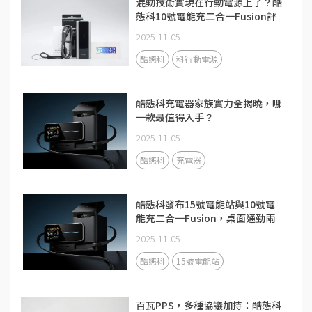
混動技術實現在行動電源上了？酷
態科10號電能充二合一Fusion評
測
2025-11-05
酷態科
科行動電源
酷態科充電器家族實力全揭曉，哪
一款最值得入手？
2025-11-05
酷態科
充電器
酷態科發布15號電能站與10號電
能充二合一Fusion，桌面通勤兩
大充電場景全面升級
2025-11-05
酷態科
15號電能站
百瓦PPS，多種協議加持：酷態科