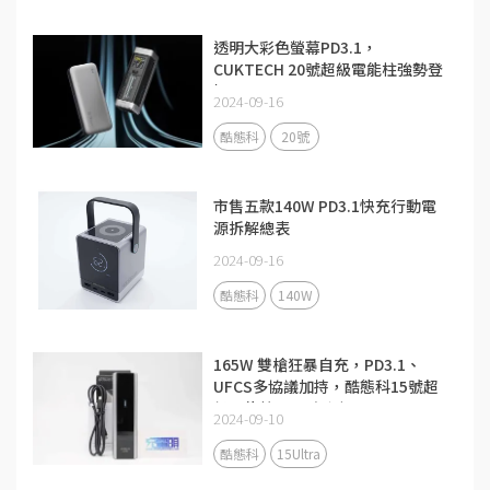
透明大彩色螢幕PD3.1，
CUKTECH 20號超級電能柱強勢登
場
2024-09-16
酷態科
20號
市售五款140W PD3.1快充行動電
源拆解總表
2024-09-16
酷態科
140W
165W 雙槍狂暴自充，PD3.1、
UFCS多協議加持，酷態科15號超
級電能柱Ultra評測
2024-09-10
酷態科
15Ultra