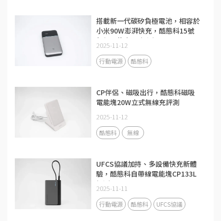
搭載新一代碳矽負極電池，相容於
小米90W澎湃快充，酷態科15號
超級電能卡Air評測
2025-11-12
行動電源
酷態科
CP伴侶、磁吸出行，酷態科磁吸
電能塊20W立式無線充評測
2025-11-12
酷態科
無線
UFCS協議加持、多設備快充新體
驗，酷態科自帶線電能塊CP133L
評測
2025-11-11
行動電源
酷態科
UFCS協議