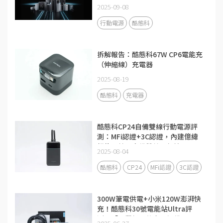
2025-09-08
行動電源
酷態科
拆解報告：酷態科67W CP6電能充
（伸縮線）充電器
2025-08-19
酷態科
充電器
酷態科CP24自備雙線行動電源評
測：MFi認證+3C認證，內建億緯
鋰能電芯，自備雙線更便攜
2025-08-04
酷態科
CP24
MFi認證
3C認證
300W筆電供電+小米120W澎湃快
充！酷態科30號電能站Ultra評
測：「畢業級」的充電設備