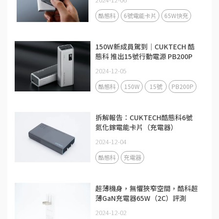
酷態科
6號電能卡片
65W快充
150W新成員駕到｜CUKTECH 酷
態科 推出15號行動電源 PB200P
2024-12-05
酷態科
150W
15號
PB200P
拆解報告：CUKTECH酷態科6號
氮化鎵電能卡片（充電器）
2024-12-04
酷態科
充電器
超薄機身，無懼狹窄空間，酷科超
薄GaN充電器65W（2C）評測
2024-12-02