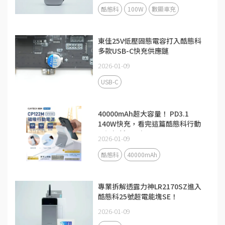
酷態科
100W
數顯車充
東佳25V低壓固態電容打入酷態科
多款USB-C快充供應鏈
2026-01-09
USB-C
40000mAh超大容量！ PD3.1
140W快充，看完這篇酷態科行動
電源解析更了解
2026-01-09
酷態科
40000mAh
專業拆解透露力神LR2170SZ進入
酷態科25號超電能塊SE！
2026-01-09