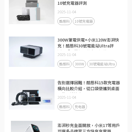
10號充電器評測
2025-11-04
酷態科
10號充電器
300W筆電供電+小米120W澎湃快
充！酷態科30號電能站Ultra評
測：「畢業級」的充電設備
2025-11-04
酷態科
300W
30號電能站Ultra
告別選擇困難！酷態科15款充電器
橫向比較介紹，從口袋便攜到桌面
全能一站搞定
2025-11-04
酷態科
充电器
澎湃秒充全面開放，小米17等用戶
可選多品牌第三方快充充電器