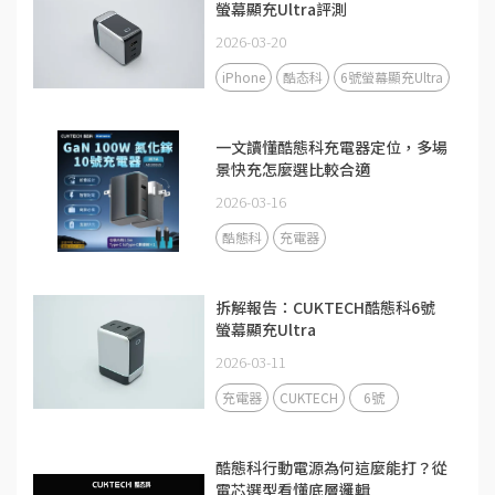
螢幕顯充Ultra評測
2026-03-20
iPhone
酷态科
6號螢幕顯充Ultra
一文讀懂酷態科充電器定位，多場
景快充怎麼選比較合適
2026-03-16
酷態科
充電器
拆解報告：CUKTECH酷態科6號
螢幕顯充Ultra
2026-03-11
充電器
CUKTECH
6號
酷態科行動電源為何這麼能打？從
電芯選型看懂底層邏輯