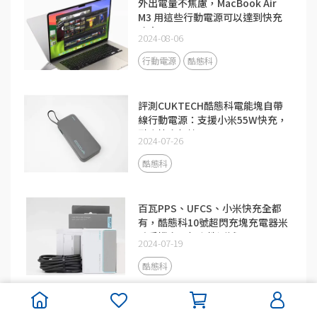
外出電量不焦慮，MacBook Air
M3 用這些行動電源可以達到快充
功率
2024-08-06
行動電源
酷態科
評測CUKTECH酷態科電能塊自帶
線行動電源：支援小米55W快充，
融合快充加持
2024-07-26
酷態科
百瓦PPS、UFCS、小米快充全都
有，酷態科10號超閃充塊充電器米
系手機充電相容性測試
2024-07-19
酷態科
米系用戶首選，酷態科140W充電