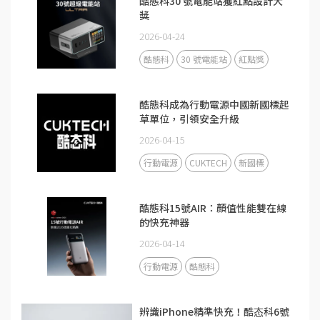
酷態科30 號電能站獲紅點設計大
獎
2026-04-24
酷態科
30 號電能站
紅點獎
酷態科成為行動電源中國新國標起
草單位，引領安全升級
2026-04-15
行動電源
CUKTECH
新國標
酷態科15號AIR：顏值性能雙在線
的快充神器
2026-04-14
行動電源
酷態科
辨識iPhone精準快充！酷态科6號