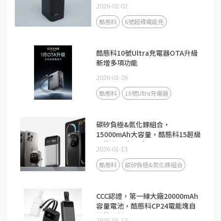
2026-02-02
酷態科
6號超級電能充
酷態科10號Ultra充電器OTA升級
新增多項功能
2026-01-26
酷態科
10號Ultra充電器
碳矽負極&氮化鎵組合，
15000mAh大容量，酷態科15超級
電能卡Air新品來了！
2026-01-13
酷態科
碳矽負極&氮化鎵組合
CCC認證，第一線大廠20000mAh
容量電池，酷態科CP24電能塊自
備雙線新品
2026-01-13