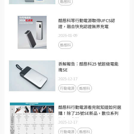
酷態科
酷態科等行動電源取得UFCS認
證，融合快充認證無界充電
2026-01-09
酷態科
拆解報告：酷態科25 號超級電能
塊SE
2025-12-17
行動電源
酷態科
酷態科行動電源看完就知道如何選
購！除了25號SE新品，數位系列
擁有更多精品
2025-12-17
行動電源
酷態科