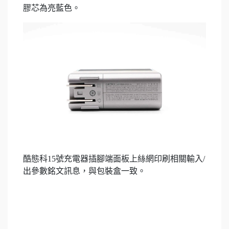
膠芯為亮藍色。
酷態科15號充電器插腳端面板上絲網印刷相關輸入/
出參數銘文訊息，與包裝盒一致。