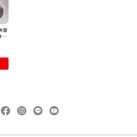
 大容
杯 保