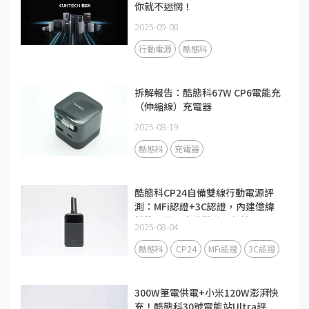
你就不迷惘！
2025-09-08
行動電源
酷態科
拆解報告：酷態科67W CP6電能充
（伸縮線）充電器
2025-08-19
酷態科
充電器
酷態科CP24自備雙線行動電源評
測：MFi認證+3C認證，內建億緯
鋰能電芯，自備雙線更便攜
2025-08-04
酷態科
CP24
MFi認證
3C認證
300W筆電供電+小米120W澎湃快
充！酷態科30號電能站Ultra評