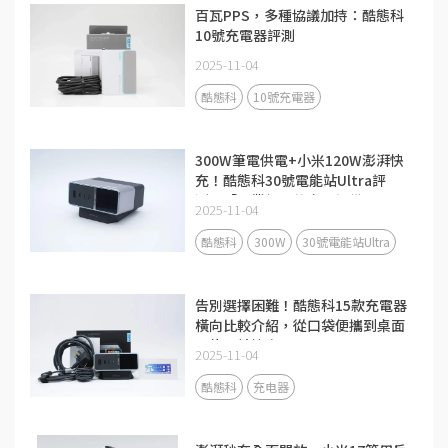
百瓦PPS，多種協議加持：酷態科
10號充電器評測
2025-11-04
酷態科
10號充電器
300W筆電供電+小米120W澎湃快
充！酷態科30號電能站Ultra評
測：「畢業級」的充電設備
2025-11-04
酷態科
300W
30號電能站Ultra
告別選擇困難！酷態科15款充電器
橫向比較介紹，從口袋便攜到桌面
全能一站搞定
2025-11-04
酷態科
充电器