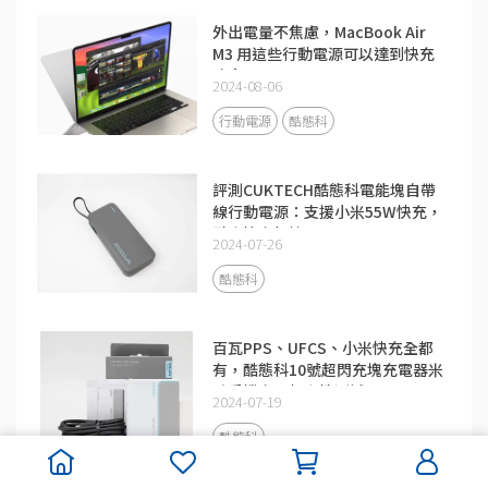
外出電量不焦慮，MacBook Air
M3 用這些行動電源可以達到快充
功率
2024-08-06
行動電源
酷態科
評測CUKTECH酷態科電能塊自帶
線行動電源：支援小米55W快充，
融合快充加持
2024-07-26
酷態科
百瓦PPS、UFCS、小米快充全都
有，酷態科10號超閃充塊充電器米
系手機充電相容性測試
2024-07-19
酷態科