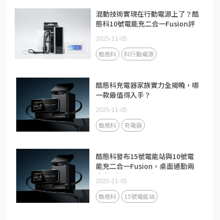
混動技術實現在行動電源上了？酷
態科10號電能充二合一Fusion評
測
2025-11-05
酷態科
科行動電源
酷態科充電器家族實力全揭曉，哪
一款最值得入手？
2025-11-05
酷態科
充電器
酷態科發布15號電能站與10號電
能充二合一Fusion，桌面通勤兩
大充電場景全面升級
2025-11-05
酷態科
15號電能站