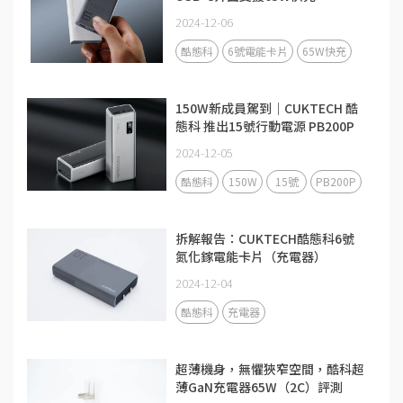
2024-12-06
酷態科
6號電能卡片
65W快充
150W新成員駕到｜CUKTECH 酷
態科 推出15號行動電源 PB200P
2024-12-05
酷態科
150W
15號
PB200P
拆解報告：CUKTECH酷態科6號
氮化鎵電能卡片（充電器）
2024-12-04
酷態科
充電器
超薄機身，無懼狹窄空間，酷科超
薄GaN充電器65W（2C）評測