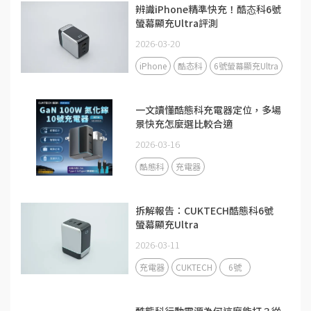
辨識iPhone精準快充！酷态科6號
螢幕顯充Ultra評測
2026-03-20
iPhone
酷态科
6號螢幕顯充Ultra
一文讀懂酷態科充電器定位，多場
景快充怎麼選比較合適
2026-03-16
酷態科
充電器
拆解報告：CUKTECH酷態科6號
螢幕顯充Ultra
2026-03-11
充電器
CUKTECH
6號
酷態科行動電源為何這麼能打？從