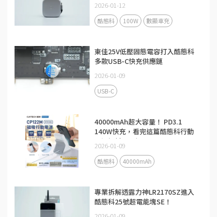
2026-01-12
酷態科
100W
數顯車充
東佳25V低壓固態電容打入酷態科
多款USB-C快充供應鏈
2026-01-09
USB-C
40000mAh超大容量！ PD3.1
140W快充，看完這篇酷態科行動
電源解析更了解
2026-01-09
酷態科
40000mAh
專業拆解透露力神LR2170SZ進入
酷態科25號超電能塊SE！
2026-01-09