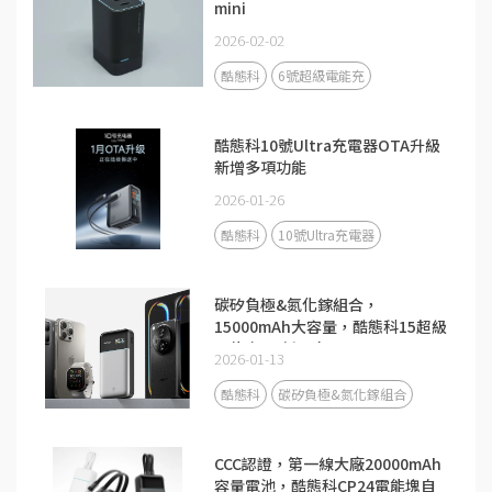
mini
2026-02-02
酷態科
6號超級電能充
酷態科10號Ultra充電器OTA升級
新增多項功能
2026-01-26
酷態科
10號Ultra充電器
碳矽負極&氮化鎵組合，
15000mAh大容量，酷態科15超級
電能卡Air新品來了！
2026-01-13
酷態科
碳矽負極&氮化鎵組合
CCC認證，第一線大廠20000mAh
容量電池，酷態科CP24電能塊自