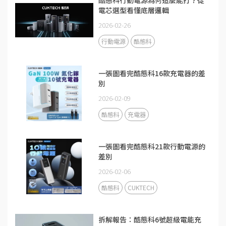
電芯選型看懂底層邏輯
2026-02-26
行動電源
酷態科
一張圖看完酷態科16款充電器的差
別
2026-02-09
酷態科
充電器
一張圖看完酷態科21款行動電源的
差別
2026-02-06
酷態科
CUKTECH
拆解報告：酷態科6號超級電能充