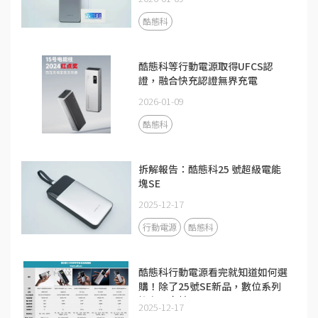
酷態科
酷態科等行動電源取得UFCS認
證，融合快充認證無界充電
2026-01-09
酷態科
拆解報告：酷態科25 號超級電能
塊SE
2025-12-17
行動電源
酷態科
酷態科行動電源看完就知道如何選
購！除了25號SE新品，數位系列
擁有更多精品
2025-12-17