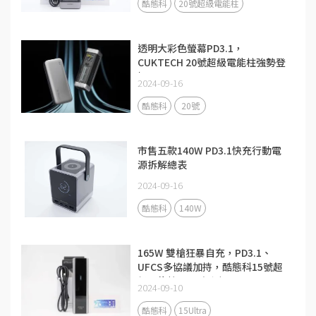
酷態科
20號超級電能柱
透明大彩色螢幕PD3.1，
CUKTECH 20號超級電能柱強勢登
場
2024-09-16
酷態科
20號
市售五款140W PD3.1快充行動電
源拆解總表
2024-09-16
酷態科
140W
165W 雙槍狂暴自充，PD3.1、
UFCS多協議加持，酷態科15號超
級電能柱Ultra評測
2024-09-10
酷態科
15Ultra