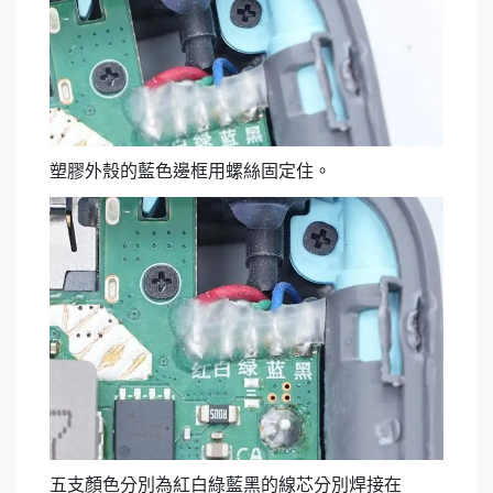
塑膠外殼的藍色邊框用螺絲固定住。
五支顏色分別為紅白綠藍黑的線芯分別焊接在