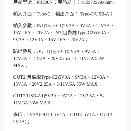
產品型號：PB200N；產品尺寸：162x72x29.6mm；
輸入介面：Type-C；輸出介面： Type-C/USB-A；
輸入參數：IN1(Type-C1)5V3A、9V3A、12V3A、
15V2.6A、20V2A、IN2(自帶線Type-C2)5V3A、
9V3A、12V3A、15V2.6A、20V2A；
輸出參數：OUT1(Type-C1)5V3A、9V3A、
12V3A、15V3A、20V2.25A、5-11V/5A 55W
MAX；
OUT2(自備線Type-C2)5V3A、9V3A、12V3A、
15V3A、20V2.25A、5-11V/5A 55W MAX；
OUT3(USB-A1)5V3A、9V3A、12V2.5A、5-
11V/3A 33W MAX；
多口：5V3A(OUT1 5V1A、OUT2 5V1A、OUT3
5V1A)；