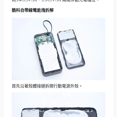
酷科自帶線電能塊拆解
首先沿著殼體接縫拆開行動電源外殼。