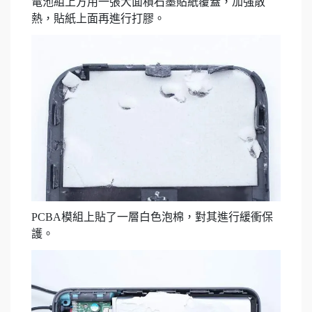
電池組上方用一張大面積石墨貼紙覆蓋，加強散
熱，貼紙上面再進行打膠。
PCBA模組上貼了一層白色泡棉，對其進行緩衝保
護。