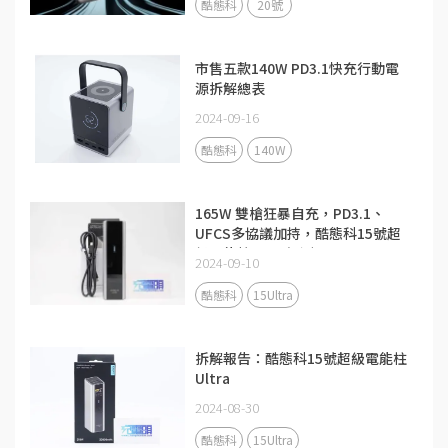
酷態科
20號
市售五款140W PD3.1快充行動電
源拆解總表
2024-09-16
酷態科
140W
165W 雙槍狂暴自充，PD3.1、
UFCS多協議加持，酷態科15號超
級電能柱Ultra評測
2024-09-10
酷態科
15Ultra
拆解報告：酷態科15號超級電能柱
Ultra
2024-08-30
酷態科
15Ultra