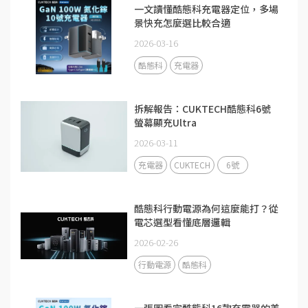
一文讀懂酷態科充電器定位，多場
景快充怎麼選比較合適
2026-03-16
酷態科
充電器
拆解報告：CUKTECH酷態科6號
螢幕顯充Ultra
2026-03-11
充電器
CUKTECH
6號
酷態科行動電源為何這麼能打？從
電芯選型看懂底層邏輯
2026-02-26
行動電源
酷態科
一張圖看完酷態科16款充電器的差