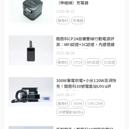
（伸縮線）充電器
2025-08-19
酷態科
充電器
酷態科CP24自備雙線行動電源評
測：MFi認證+3C認證，內建億緯
鋰能電芯，自備雙線更便攜
2025-08-04
酷態科
CP24
MFi認證
3C認證
300W筆電供電+小米120W澎湃快
充！酷態科30號電能站Ultra評
測：「畢業級」的充電設備
2025-06-27
酷態科
300W
小米120W
30號電能站Ultra