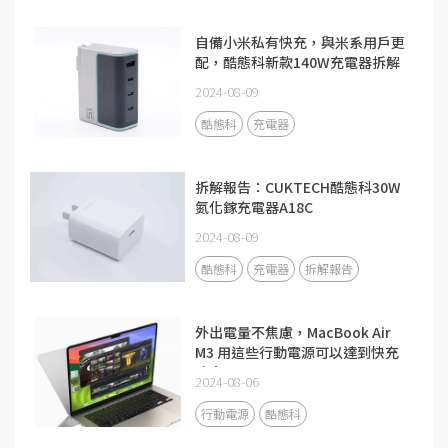
自備小米私有快充，與米系用戶更
配，酷態科新款140W充電器拆解
2024-08-09
酷態科
充電器
拆解報告：CUKTECH酷態科30W
氮化鎵充電器A18C
2024-08-09
酷態科
充電器
拆解報告
外出電量不焦慮，MacBook Air
M3 用這些行動電源可以達到快充
功率
2024-08-06
行動電源
酷態科