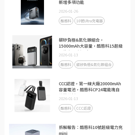
新增多項功能
2026-01-26
酷態科
10號Ultra充電器
碳矽負極&氮化鎵組合，
15000mAh大容量，酷態科15超級
電能卡Air新品來了！
2026-01-13
酷態科
碳矽負極&氮化鎵組合
CCC認證，第一線大廠20000mAh
容量電池，酷態科CP24電能塊自
備雙線新品
2026-01-13
酷態科
CCC認證
拆解報告：酷態科10號超級電力充
mini