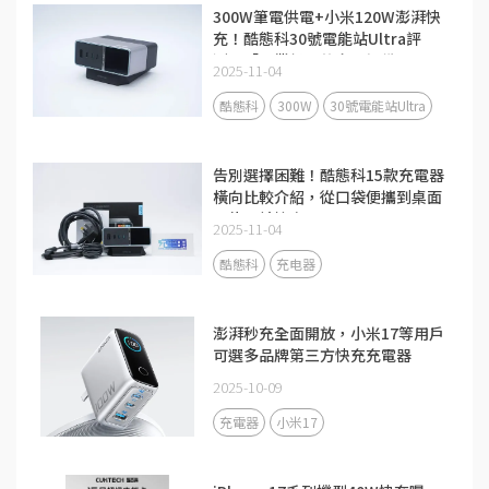
300W筆電供電+小米120W澎湃快
充！酷態科30號電能站Ultra評
測：「畢業級」的充電設備
2025-11-04
酷態科
300W
30號電能站Ultra
告別選擇困難！酷態科15款充電器
橫向比較介紹，從口袋便攜到桌面
全能一站搞定
2025-11-04
酷態科
充电器
澎湃秒充全面開放，小米17等用戶
可選多品牌第三方快充充電器
2025-10-09
充電器
小米17