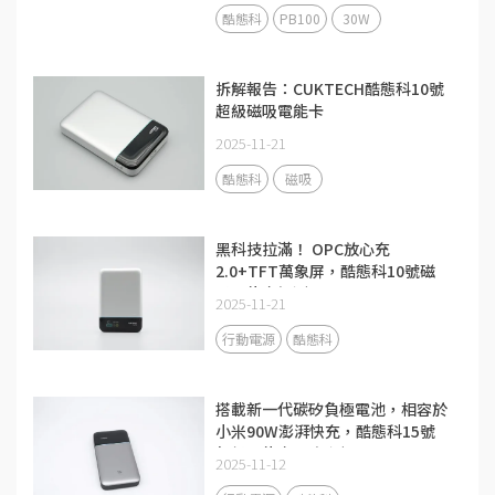
酷態科
PB100
30W
拆解報告：CUKTECH酷態科10號
超級磁吸電能卡
2025-11-21
酷態科
磁吸
黑科技拉滿！ OPC放心充
2.0+TFT萬象屏，酷態科10號磁
吸電能卡評測
2025-11-21
行動電源
酷態科
搭載新一代碳矽負極電池，相容於
小米90W澎湃快充，酷態科15號
超級電能卡Air評測
2025-11-12