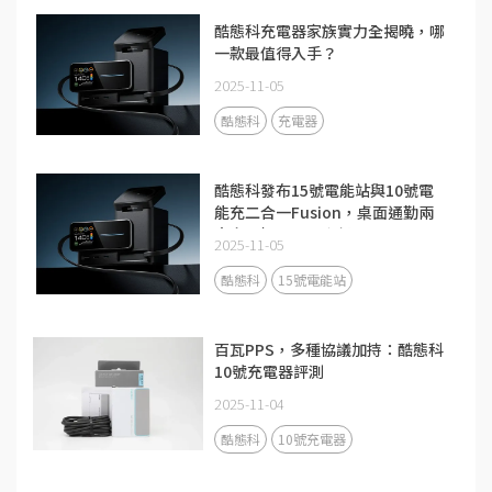
酷態科充電器家族實力全揭曉，哪
一款最值得入手？
2025-11-05
酷態科
充電器
酷態科發布15號電能站與10號電
能充二合一Fusion，桌面通勤兩
大充電場景全面升級
2025-11-05
酷態科
15號電能站
百瓦PPS，多種協議加持：酷態科
10號充電器評測
2025-11-04
酷態科
10號充電器