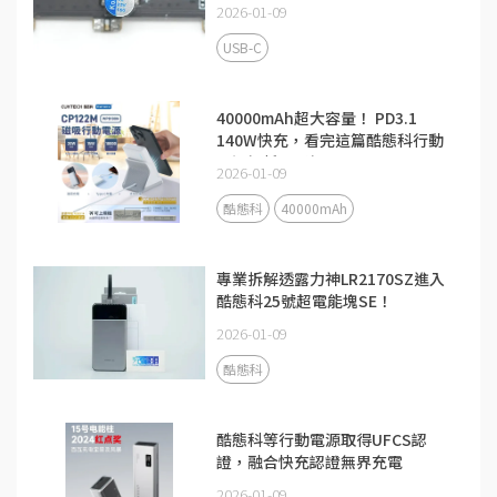
2026-01-09
USB-C
40000mAh超大容量！ PD3.1
140W快充，看完這篇酷態科行動
電源解析更了解
2026-01-09
酷態科
40000mAh
專業拆解透露力神LR2170SZ進入
酷態科25號超電能塊SE！
2026-01-09
酷態科
酷態科等行動電源取得UFCS認
證，融合快充認證無界充電
2026-01-09