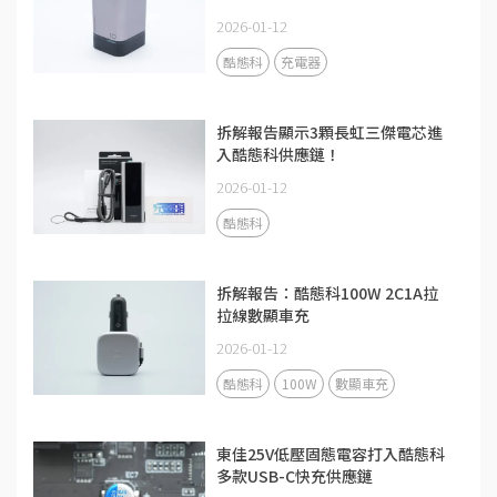
2026-01-12
酷態科
充電器
拆解報告顯示3顆長虹三傑電芯進
入酷態科供應鏈！
2026-01-12
酷態科
拆解報告：酷態科100W 2C1A拉
拉線數顯車充
2026-01-12
酷態科
100W
數顯車充
東佳25V低壓固態電容打入酷態科
多款USB-C快充供應鏈