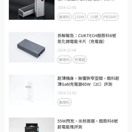
2024-12-05
酷態科
150W
15號
PB200P
拆解報告：CUKTECH酷態科6號
氮化鎵電能卡片（充電器）
2024-12-04
酷態科
充電器
超薄機身，無懼狹窄空間，酷科超
薄GaN充電器65W（2C）評測
2024-12-02
酷態科
55W閃充、米粉首選，酷態科6號
超電能塊評測