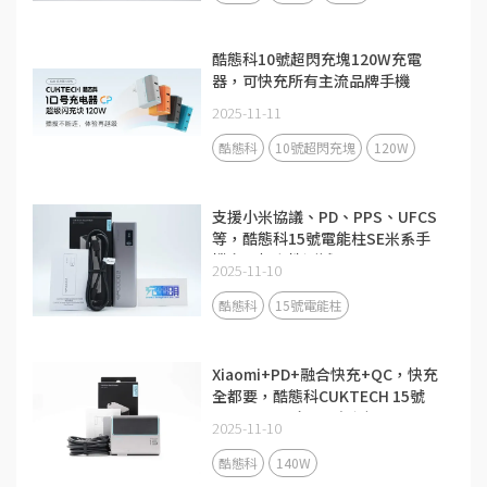
酷態科10號超閃充塊120W充電
器，可快充所有主流品牌手機
2025-11-11
酷態科
10號超閃充塊
120W
支援小米協議、PD、PPS、UFCS
等，酷態科15號電能柱SE米系手
機充電相容性測試
2025-11-10
酷態科
15號電能柱
Xiaomi+PD+融合快充+QC，快充
全都要，酷態科CUKTECH 15號
140W 3C1A充電器評測
2025-11-10
酷態科
140W