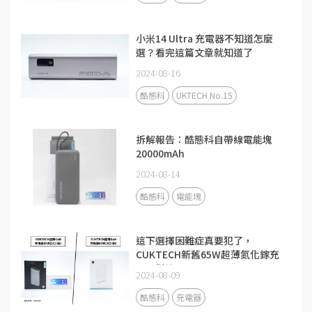
小米14 Ultra 充電器不知道怎麼
選？看完這篇文章就知道了
2024-08-16
酷態科
UKTECH No.15
拆解報告：酷態科自帶線電能塊
20000mAh
2024-08-14
酷態科
電能塊
這下選擇困難症真要犯了，
CUKTECH新舊65W超薄氮化鎵充
電器對比
2024-08-09
酷態科
充電器