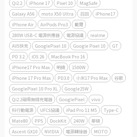
Qi2.2
iPhone 17
Pixel 10
MagSafe
Galaxy A56
moto X50 Ultra
召回
iPhone17
iPhone Air
AirPods Pro3
戴爾
280W USB-C 電源供應器
電源協議
realme
AVS快充
GooglePixel 10
Google Pixel 10
GT
PD 3.2
iOS 26
MacBook Pro 16
iPhone17 Pro Max
明緯
1500W
iPhone 17 Pro Max
PD3.0
小米17 Pro Max
谷歌
GooglePixel 10 Pro XL
Google25W
Qi2.2磁吸無線充電器
GooglePixel
vivo
科行動電源
UFCS協議
iPad Pro 11 M5
Type-C
Mate80
PPS
DockKit
240W
華碩
Ascent GX10
NVIDIA
電源轉接器
MOTO