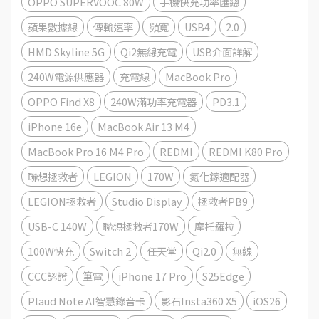
OPPO SUPERVOOC 80W
手機快充功率匯總
蘋果數據線
傳輸速率
頻寬
USB4
2.0
HMD Skyline 5G
Qi2無線充電
USB介面詳解
240W電源供應器
充電線
MacBook Pro
OPPO Find X8
240W滿功率充電器
PD3.1
iPhone 16e
MacBook Air 13 M4
MacBook Pro 16 M4 Pro
REDMI
REDMI K80 Pro
聯想拯救者
LEGION
170W
氮化鎵適配器
LEGION拯救者
Studio Display
拯救者PB9
USB-C 140W
聯想拯救者170W
摩托羅拉
100W快充
Switch 2
任天堂
Qi2.0
無線
CCC認證
筆電
iPhone 17 Pro
S25Edge
Plaud Note AI智慧錄音卡
影石Insta360 X5
iOS26