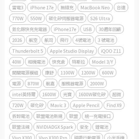
雷電3
iPhone 17e
無線充
MacBook Neo
台達
770W
550W
碳化矽伺服器電源
S26 Ultra
氮化鎵快充充電器
iPhone17e
USB
30週年回顧
2026
航空
航司
飛行
4號電池
3 號電池
Thunderbolt 5
Apple Studio Display
iQOO Z11
40W
相機電池
快充倉
特斯拉
Model 3/Y
開關電源模組
康舒
1100W
1200W
600W
電源
870W
航嘉
服務器電源
2000W
intel英特爾
1600W
光寶
1600W碳化矽
超微
720W
碳化矽
Mavic 3
Apple Pencil
Find X9
拆卸電池
歐盟電池新規
歐盟
統一充電接口
歐盟法規
NVIDIADGX Spark
安全
鋰電池
Vivo X300
Vivo X300 Pro
磁吸行動電源
小米手機