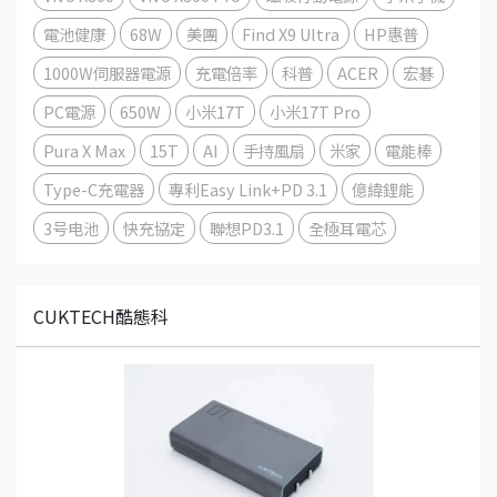
電池健康
68W
美團
Find X9 Ultra
HP惠普
1000W伺服器電源
充電倍率
科普
ACER
宏碁
PC電源
650W
小米17T
小米17T Pro
Pura X Max
15T
AI
手持風扇
米家
電能棒
Type-C充電器
專利Easy Link+PD 3.1
億緯鋰能
3号电池
快充協定
聯想PD3.1
全極耳電芯
CUKTECH酷態科