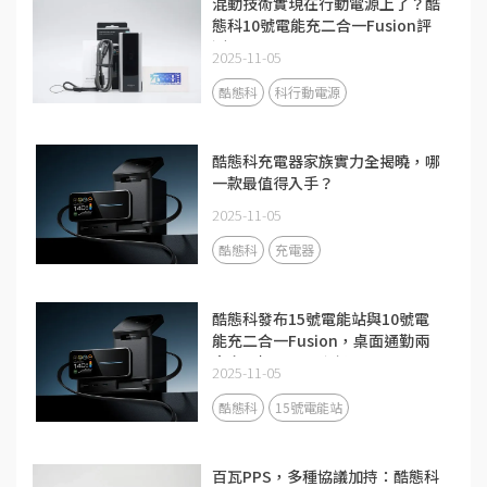
混動技術實現在行動電源上了？酷
態科10號電能充二合一Fusion評
測
2025-11-05
酷態科
科行動電源
酷態科充電器家族實力全揭曉，哪
一款最值得入手？
2025-11-05
酷態科
充電器
酷態科發布15號電能站與10號電
能充二合一Fusion，桌面通勤兩
大充電場景全面升級
2025-11-05
酷態科
15號電能站
百瓦PPS，多種協議加持：酷態科