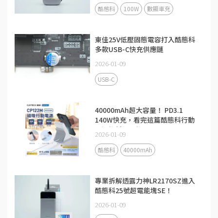
酷態科
100W
數顯車充
東佳25V低壓固態電容打入酷態科
多款USB-C快充供應鏈
2026-01-09
USB-C
40000mAh超大容量！ PD3.1
140W快充，看完這篇酷態科行動
電源解析更了解
2026-01-09
酷態科
40000mAh
專業拆解透露力神LR2170SZ進入
酷態科25號超電能塊SE！
2026-01-09