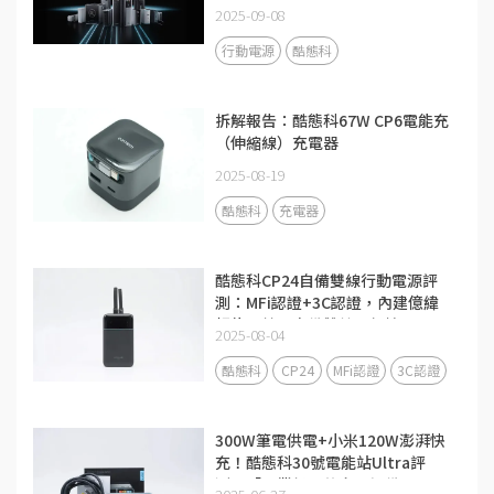
2025-09-08
行動電源
酷態科
拆解報告：酷態科67W CP6電能充
（伸縮線）充電器
2025-08-19
酷態科
充電器
酷態科CP24自備雙線行動電源評
測：MFi認證+3C認證，內建億緯
鋰能電芯，自備雙線更便攜
2025-08-04
酷態科
CP24
MFi認證
3C認證
300W筆電供電+小米120W澎湃快
充！酷態科30號電能站Ultra評
測：「畢業級」的充電設備