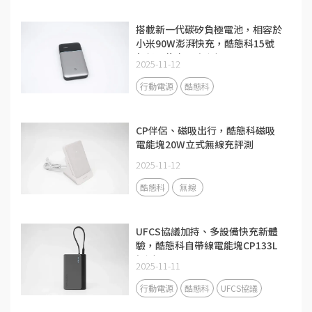
搭載新一代碳矽負極電池，相容於
小米90W澎湃快充，酷態科15號
超級電能卡Air評測
2025-11-12
行動電源
酷態科
CP伴侶、磁吸出行，酷態科磁吸
電能塊20W立式無線充評測
2025-11-12
酷態科
無線
UFCS協議加持、多設備快充新體
驗，酷態科自帶線電能塊CP133L
評測
2025-11-11
行動電源
酷態科
UFCS協議