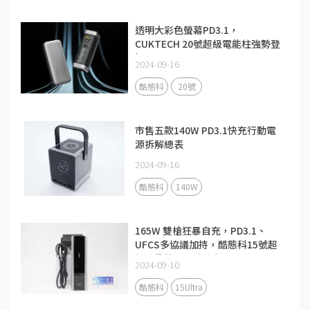
透明大彩色螢幕PD3.1，
CUKTECH 20號超級電能柱強勢登
場
2024-09-16
酷態科
20號
市售五款140W PD3.1快充行動電
源拆解總表
2024-09-16
酷態科
140W
165W 雙槍狂暴自充，PD3.1、
UFCS多協議加持，酷態科15號超
級電能柱Ultra評測
2024-09-10
酷態科
15Ultra