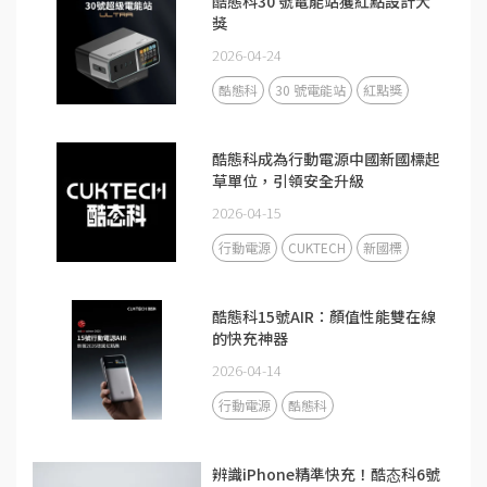
酷態科30 號電能站獲紅點設計大
獎
2026-04-24
酷態科
30 號電能站
紅點獎
酷態科成為行動電源中國新國標起
草單位，引領安全升級
2026-04-15
行動電源
CUKTECH
新國標
酷態科15號AIR：顏值性能雙在線
的快充神器
2026-04-14
行動電源
酷態科
辨識iPhone精準快充！酷态科6號