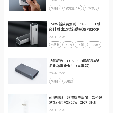
酷態科
6號電能卡片
65W快充
150W新成員駕到｜CUKTECH 酷
態科 推出15號行動電源 PB200P
2024-12-05
酷態科
150W
15號
PB200P
拆解報告：CUKTECH酷態科6號
氮化鎵電能卡片（充電器）
2024-12-04
酷態科
充電器
超薄機身，無懼狹窄空間，酷科超
薄GaN充電器65W（2C）評測
2024-12-02