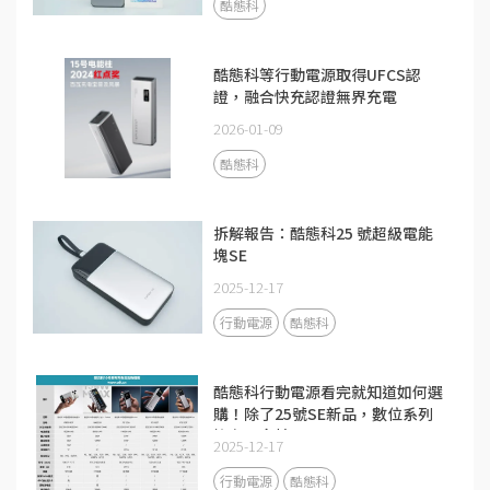
酷態科
酷態科等行動電源取得UFCS認
證，融合快充認證無界充電
2026-01-09
酷態科
拆解報告：酷態科25 號超級電能
塊SE
2025-12-17
行動電源
酷態科
酷態科行動電源看完就知道如何選
購！除了25號SE新品，數位系列
擁有更多精品
2025-12-17
行動電源
酷態科