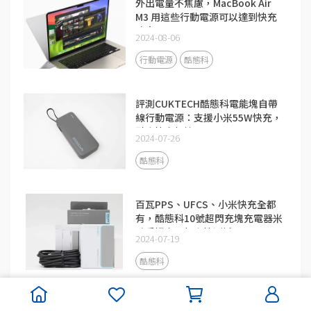
外出電量不焦慮，MacBook Air
M3 用這些行動電源可以達到快充
功率
2024-08-06
行動電源
酷態科
評測CUKTECH酷態科電能塊自帶
線行動電源：支援小米55W快充，
融合快充加持
2024-07-26
酷態科
百瓦PPS、UFCS、小米快充全都
有，酷態科10號超閃充塊充電器米
系手機充電相容性測試
2024-07-19
酷態科
米系用戶首選，酷態科140W充電