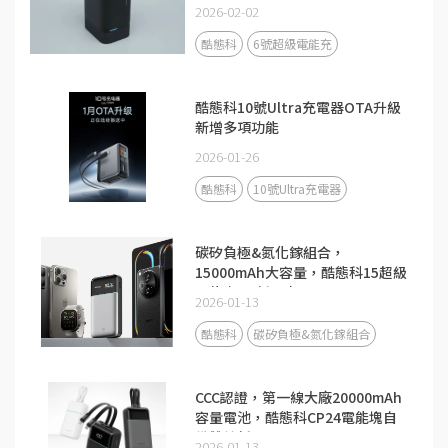
2026-02-02
酷態科
6號超級電能充
酷態科10號Ultra充電器OTA升級
新增多項功能
2026-01-26
酷態科
10號Ultra充電器
碳矽負極&氮化鎵組合，
15000mAh大容量，酷態科15超級
電能卡Air新品來了！
2026-01-13
酷態科
碳矽負極&氮化鎵組合
CCC認證，第一線大廠20000mAh
容量電池，酷態科CP24電能塊自
備雙線新品
2026-01-13