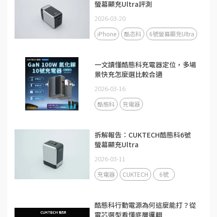
螢幕顯充Ultra評測
2026-03-20
iPhone
酷态科
6號螢幕顯充Ultra
一文讀懂酷態科充電器定位，多場
景快充怎麼選比較合適
2026-03-16
酷態科
充電器
拆解報告：CUKTECH酷態科6號
螢幕顯充Ultra
2026-03-11
充電器
CUKTECH
6號
酷態科行動電源為何這麼能打？從
電芯選型看懂底層邏輯