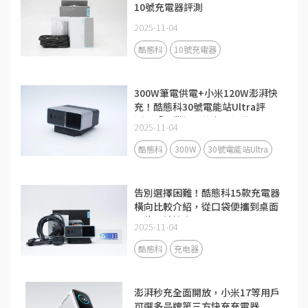
10號充電器評測
2025-11-04
酷態科
10號充電器
300W筆電供電+小米120W澎湃快
充！酷態科30號電能站Ultra評
測：「畢業級」的充電設備
2025-11-04
酷態科
300W
30號電能站Ultra
告別選擇困難！酷態科15款充電器
橫向比較介紹，從口袋便攜到桌面
全能一站搞定
2025-11-04
酷態科
充电器
澎湃秒充全面開放，小米17等用戶
可選多品牌第三方快充充電器