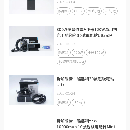
2025-08-04
酷態科
CP24
MFi認證
3C認證
300W筆電供電+小米120W澎湃快
充！酷態科30號電能站Ultra評
測：「畢業級」的充電設備
2025-06-27
酷態科
300W
小米120W
30號電能站Ultra
拆解報告：酷態科30號超級電站
Ultra
2025-06-24
酷態科
30號
拆解報告：酷態科55W
10000mAh 10號超級電能棒Mini