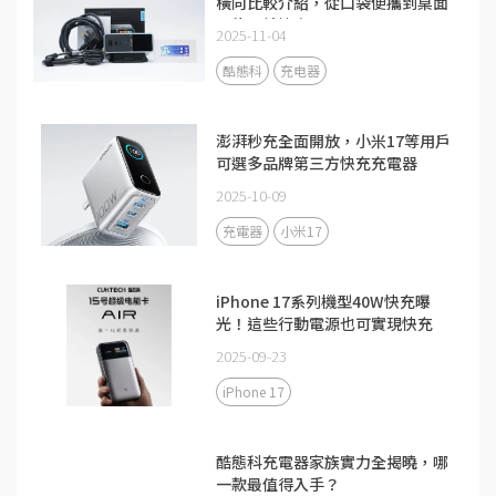
橫向比較介紹，從口袋便攜到桌面
全能一站搞定
2025-11-04
酷態科
充电器
澎湃秒充全面開放，小米17等用戶
可選多品牌第三方快充充電器
2025-10-09
充電器
小米17
iPhone 17系列機型40W快充曝
光！這些行動電源也可實現快充
2025-09-23
iPhone 17
酷態科充電器家族實力全揭曉，哪
一款最值得入手？