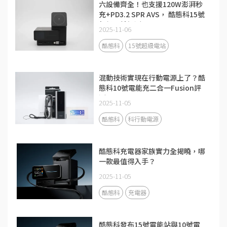
六設備齊全！也支援120W澎湃秒
充+PD3.2 SPR AVS， 酷態科15號
超級電站評測
2025-11-06
酷態科
15號超級電站
混動技術實現在行動電源上了？酷
態科10號電能充二合一Fusion評
測
2025-11-05
酷態科
科行動電源
酷態科充電器家族實力全揭曉，哪
一款最值得入手？
2025-11-05
酷態科
充電器
酷態科發布15號電能站與10號電