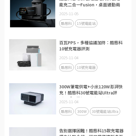
能充二合一Fusion，桌面通勤兩
大充電場景全面升級
2025-11-05
酷態科
15號電能站
百瓦PPS，多種協議加持：酷態科
10號充電器評測
2025-11-04
酷態科
10號充電器
300W筆電供電+小米120W澎湃快
充！酷態科30號電能站Ultra評
測：「畢業級」的充電設備
2025-11-04
酷態科
300W
30號電能站Ultra
告別選擇困難！酷態科15款充電器