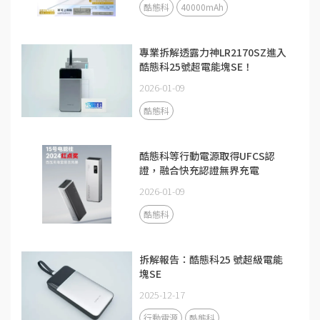
酷態科
40000mAh
專業拆解透露力神LR2170SZ進入
酷態科25號超電能塊SE！
2026-01-09
酷態科
酷態科等行動電源取得UFCS認
證，融合快充認證無界充電
2026-01-09
酷態科
拆解報告：酷態科25 號超級電能
塊SE
2025-12-17
行動電源
酷態科