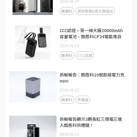
2026-01-13
酷態科
碳矽負極&氮化鎵組合
CCC認證，第一線大廠20000mAh
容量電池，酷態科CP24電能塊自
備雙線新品
2026-01-13
酷態科
CCC認證
拆解報告：酷態科10號超級電力充
mini
2026-01-12
酷態科
充電器
拆解報告顯示3顆長虹三傑電芯進
入酷態科供應鏈！
2026-01-12