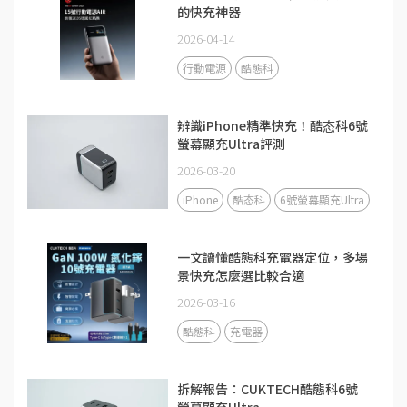
的快充神器
2026-04-14
行動電源
酷態科
辨識iPhone精準快充！酷态科6號
螢幕顯充Ultra評測
2026-03-20
iPhone
酷态科
6號螢幕顯充Ultra
一文讀懂酷態科充電器定位，多場
景快充怎麼選比較合適
2026-03-16
酷態科
充電器
拆解報告：CUKTECH酷態科6號
螢幕顯充Ultra