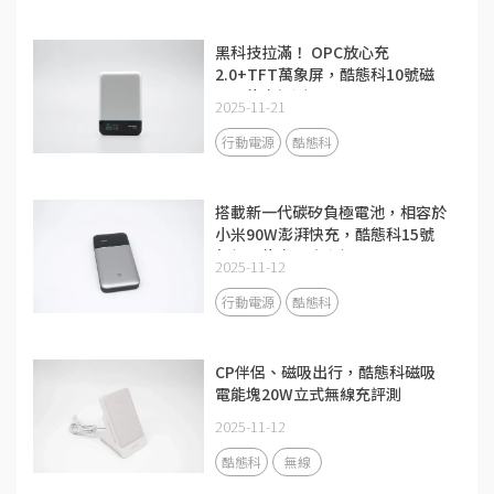
黑科技拉滿！ OPC放心充
2.0+TFT萬象屏，酷態科10號磁
吸電能卡評測
2025-11-21
行動電源
酷態科
搭載新一代碳矽負極電池，相容於
小米90W澎湃快充，酷態科15號
超級電能卡Air評測
2025-11-12
行動電源
酷態科
CP伴侶、磁吸出行，酷態科磁吸
電能塊20W立式無線充評測
2025-11-12
酷態科
無線