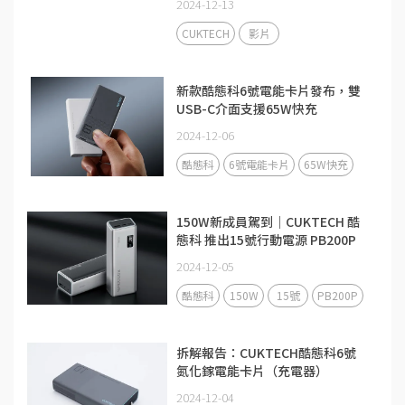
2024-12-13
CUKTECH
影片
新款酷態科6號電能卡片發布，雙
USB-C介面支援65W快充
2024-12-06
酷態科
6號電能卡片
65W快充
150W新成員駕到｜CUKTECH 酷
態科 推出15號行動電源 PB200P
2024-12-05
酷態科
150W
15號
PB200P
拆解報告：CUKTECH酷態科6號
氮化鎵電能卡片（充電器）
2024-12-04