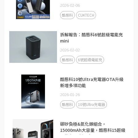
2026-02-06
酷態科
CUKTECH
拆解報告：酷態科6號超級電能充
mini
2026-02-02
酷態科
6號超級電能充
酷態科10號Ultra充電器OTA升級
新增多項功能
2026-01-26
酷態科
10號Ultra充電器
碳矽負極&氮化鎵組合，
15000mAh大容量，酷態科15超級
電能卡Air新品來了！