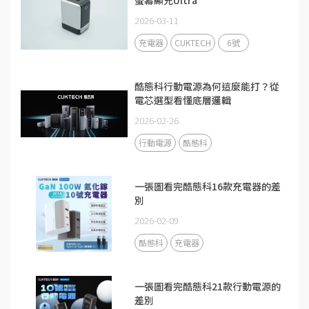
2026-03-11
充電器
CUKTECH
6號
酷態科行動電源為何這麼能打？從
電芯選型看懂底層邏輯
2026-02-26
行動電源
酷態科
一張圖看完酷態科16款充電器的差
別
2026-02-09
酷態科
充電器
一張圖看完酷態科21款行動電源的
差別