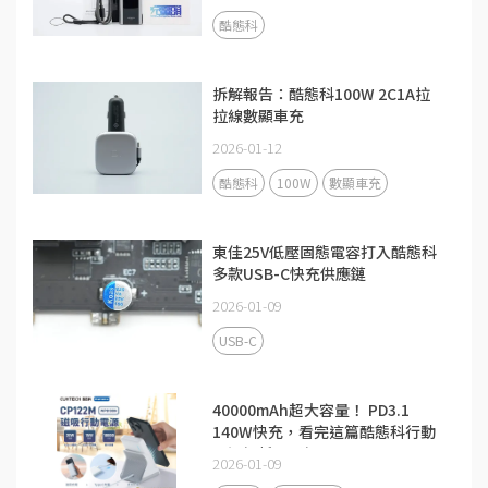
酷態科
拆解報告：酷態科100W 2C1A拉
拉線數顯車充
2026-01-12
酷態科
100W
數顯車充
東佳25V低壓固態電容打入酷態科
多款USB-C快充供應鏈
2026-01-09
USB-C
40000mAh超大容量！ PD3.1
140W快充，看完這篇酷態科行動
電源解析更了解
2026-01-09