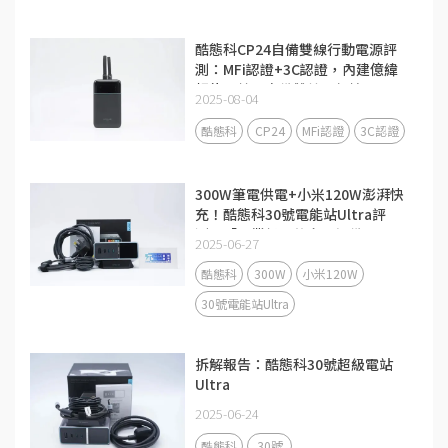
酷態科CP24自備雙線行動電源評
測：MFi認證+3C認證，內建億緯
鋰能電芯，自備雙線更便攜
2025-08-04
酷態科
CP24
MFi認證
3C認證
300W筆電供電+小米120W澎湃快
充！酷態科30號電能站Ultra評
測：「畢業級」的充電設備
2025-06-27
酷態科
300W
小米120W
30號電能站Ultra
拆解報告：酷態科30號超級電站
Ultra
2025-06-24
酷態科
30號