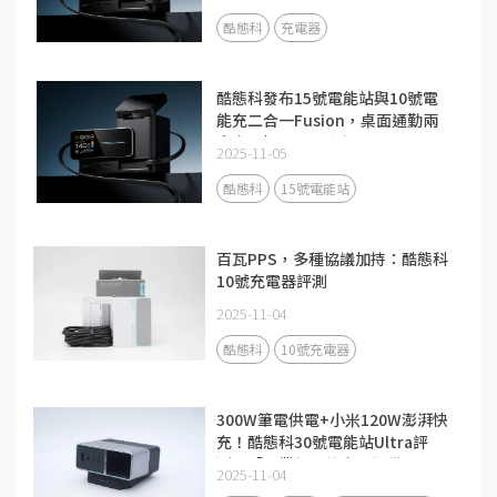
酷態科
充電器
酷態科發布15號電能站與10號電
能充二合一Fusion，桌面通勤兩
大充電場景全面升級
2025-11-05
酷態科
15號電能站
百瓦PPS，多種協議加持：酷態科
10號充電器評測
2025-11-04
酷態科
10號充電器
300W筆電供電+小米120W澎湃快
充！酷態科30號電能站Ultra評
測：「畢業級」的充電設備
2025-11-04