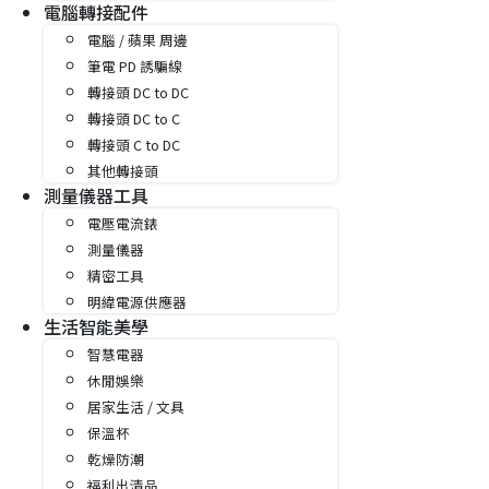
電腦轉接配件
電腦 / 蘋果 周邊
筆電 PD 誘騙線
轉接頭 DC to DC
轉接頭 DC to C
轉接頭 C to DC
其他轉接頭
測量儀器工具
電壓電流錶
測量儀器
精密工具
明緯電源供應器
生活智能美學
智慧電器
休閒娛樂
居家生活 / 文具
保溫杯
乾燥防潮
福利出清品