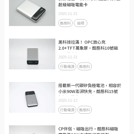
超級磁吸電能卡
2025-11-21
酷態科
磁吸
黑科技拉滿！ OPC放心充
2.0+TFT萬象屏，酷態科10號磁
吸電能卡評測
2025-11-21
行動電源
酷態科
搭載新一代碳矽負極電池，相容於
小米90W澎湃快充，酷態科15號
超級電能卡Air評測
2025-11-12
行動電源
酷態科
CP伴侶、磁吸出行，酷態科磁吸