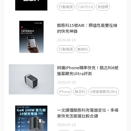
行動電源
CUKTECH
新國標
酷態科15號AIR：顏值性能雙在線
的快充神器
2026-04-14
行動電源
酷態科
辨識iPhone精準快充！酷态科6號
螢幕顯充Ultra評測
2026-03-20
iPhone
酷态科
6號螢幕顯充Ultra
一文讀懂酷態科充電器定位，多場
景快充怎麼選比較合適
2026-03-16