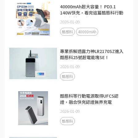
40000mAh超大容量！ PD3.1
140W快充，看完這篇酷態科行動
電源解析更了解
2026-01-09
酷態科
40000mAh
專業拆解透露力神LR2170SZ進入
酷態科25號超電能塊SE！
2026-01-09
酷態科
酷態科等行動電源取得UFCS認
證，融合快充認證無界充電
2026-01-09
酷態科