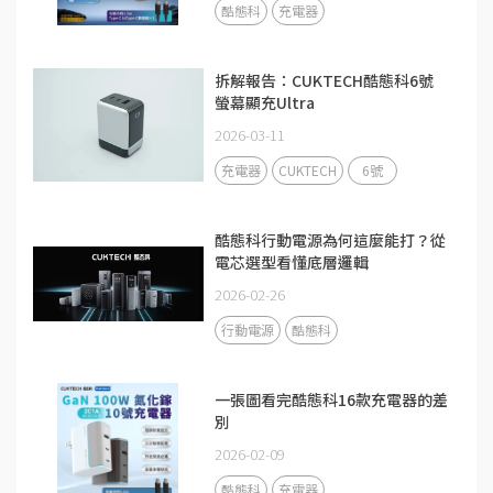
酷態科
充電器
拆解報告：CUKTECH酷態科6號
螢幕顯充Ultra
2026-03-11
充電器
CUKTECH
6號
酷態科行動電源為何這麼能打？從
電芯選型看懂底層邏輯
2026-02-26
行動電源
酷態科
一張圖看完酷態科16款充電器的差
別
2026-02-09
酷態科
充電器