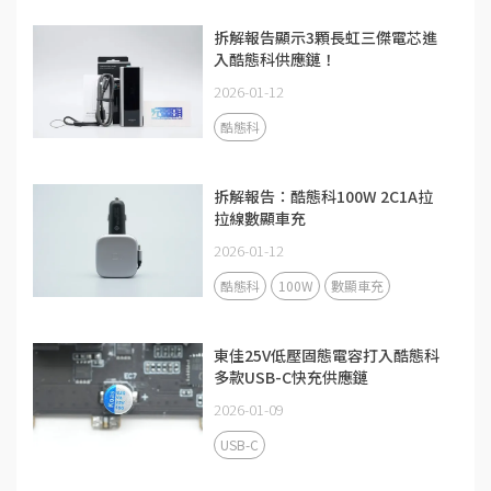
拆解報告顯示3顆長虹三傑電芯進
入酷態科供應鏈！
2026-01-12
酷態科
拆解報告：酷態科100W 2C1A拉
拉線數顯車充
2026-01-12
酷態科
100W
數顯車充
東佳25V低壓固態電容打入酷態科
多款USB-C快充供應鏈
2026-01-09
USB-C