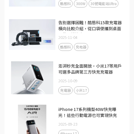
酷態科
300W
30號電能站Ultra
告別選擇困難！酷態科15款充電器
橫向比較介紹，從口袋便攜到桌面
全能一站搞定
2025-11-04
酷態科
充电器
澎湃秒充全面開放，小米17等用戶
可選多品牌第三方快充充電器
2025-10-09
充電器
小米17
iPhone 17系列機型40W快充曝
光！這些行動電源也可實現快充
2025-09-23
iPhone 17