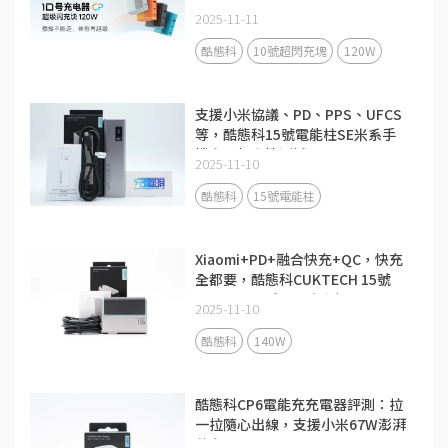
2025-11-11
酷態科
10號超閃充塊
120W
支援小米協議、PD、PPS、UFCS
等，酷態科15號電能柱SE米系手
機充電相容性測試
2025-11-10
酷態科
15號電能柱
Xiaomi+PD+融合快充+QC，快充
全都要，酷態科CUKTECH 15號
140W 3C1A充電器評測
2025-11-10
酷態科
140W
酷態科CP6電能充充電器評測：拉
一拉隨心出線，支援小米67W澎湃
秒充！