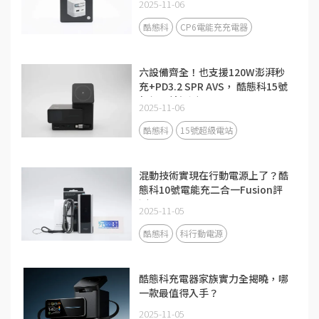
2025-11-06
酷態科
CP6電能充充電器
六設備齊全！也支援120W澎湃秒
充+PD3.2 SPR AVS， 酷態科15號
超級電站評測
2025-11-06
酷態科
15號超級電站
混動技術實現在行動電源上了？酷
態科10號電能充二合一Fusion評
測
2025-11-05
酷態科
科行動電源
酷態科充電器家族實力全揭曉，哪
一款最值得入手？
2025-11-05