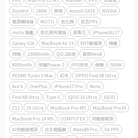
DockKit
240W
華碩
Ascent GX10
NVIDIA
電源轉接器
MOTO
氮化鎵
百瓦PPS
moto 旗艦
氮化鎵充電器
英集芯
iPhone16/17
Galaxy S26
MacBook Air 13
科行動電源
機艙
飛機
10000mAh
Qi2.2認證
真我Neo8
8000mAh
榮耀Power 2
PPS快充
綠聯
500W
REDMI Turbo 5 Max
紅米
OPPO Find X8 Ultra
Ace 6
OnePlus
iPhone17 Pro
Reno
Find X8 Ultra
Type-C
iQOO 15 Ultra
iQOO
Z11
15 Ultra
MacBook Pro M5
MacBook Pro14
MacBook Pro 14 M5
COMPUTEX
伺服器電源
AI伺服器電源
台北電腦展
Mate80 Pro
5A PPS