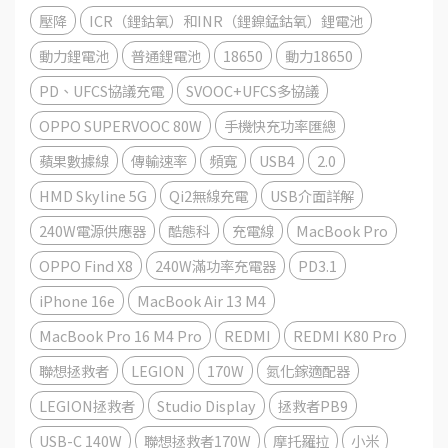
壓降
ICR（鋰鈷氧）和INR（鋰鎳錳鈷氧）鋰電池
動力鋰電池
普通鋰電池
18650
動力18650
PD、UFCS協議充電
SVOOC+UFCS多協議
OPPO SUPERVOOC 80W
手機快充功率匯總
蘋果數據線
傳輸速率
頻寬
USB4
2.0
HMD Skyline 5G
Qi2無線充電
USB介面詳解
240W電源供應器
酷態科
充電線
MacBook Pro
OPPO Find X8
240W滿功率充電器
PD3.1
iPhone 16e
MacBook Air 13 M4
MacBook Pro 16 M4 Pro
REDMI
REDMI K80 Pro
聯想拯救者
LEGION
170W
氮化鎵適配器
LEGION拯救者
Studio Display
拯救者PB9
USB-C 140W
聯想拯救者170W
摩托羅拉
小米