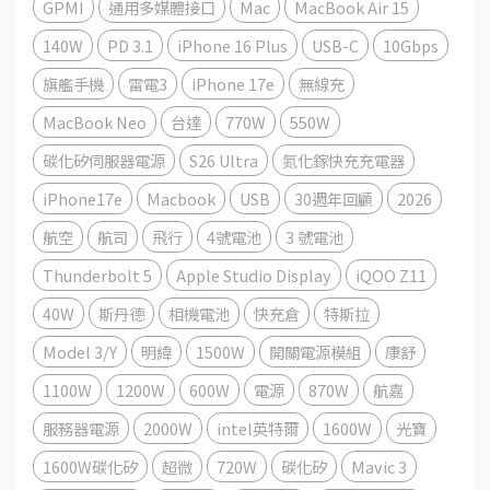
GPMI
通用多媒體接口
Mac
MacBook Air 15
140W
PD 3.1
iPhone 16 Plus
USB-C
10Gbps
旗艦手機
雷電3
iPhone 17e
無線充
MacBook Neo
台達
770W
550W
碳化矽伺服器電源
S26 Ultra
氮化鎵快充充電器
iPhone17e
Macbook
USB
30週年回顧
2026
航空
航司
飛行
4號電池
3 號電池
Thunderbolt 5
Apple Studio Display
iQOO Z11
40W
斯丹德
相機電池
快充倉
特斯拉
Model 3/Y
明緯
1500W
開關電源模組
康舒
1100W
1200W
600W
電源
870W
航嘉
服務器電源
2000W
intel英特爾
1600W
光寶
1600W碳化矽
超微
720W
碳化矽
Mavic 3