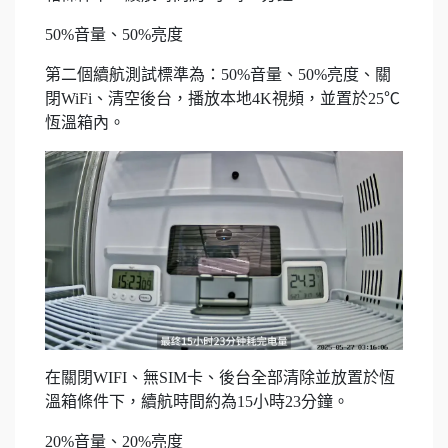
50%音量、50%亮度
第二個續航測試標準為：50%音量、50%亮度、關
閉WiFi、清空後台，播放本地4K視頻，並置於25℃
恆溫箱內。
在關閉WIFI、無SIM卡、後台全部清除並放置於恆
溫箱條件下，續航時間約為15小時23分鐘。
20%音量、20%亮度