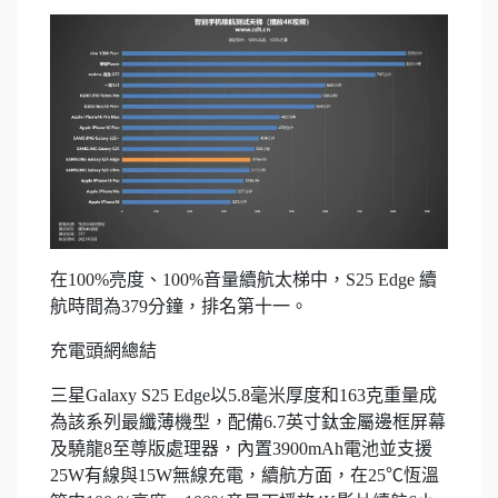
在100%亮度、100%音量續航太梯中，S25 Edge 續
航時間為379分鐘，排名第十一。
充電頭網總結
三星Galaxy S25 Edge以5.8毫米厚度和163克重量成
為該系列最纖薄機型，配備6.7英寸鈦金屬邊框屏幕
及驍龍8至尊版處理器，內置3900mAh電池並支援
25W有線與15W無線充電，續航方面，在25℃恆溫