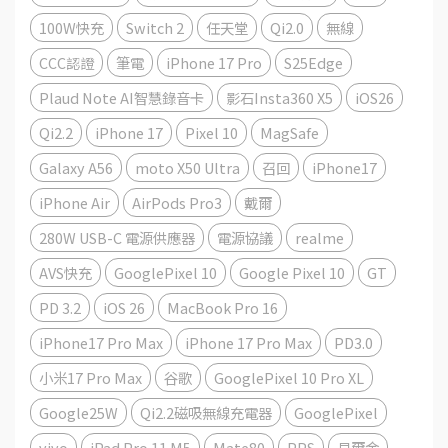
100W快充
Switch 2
任天堂
Qi2.0
無線
CCC認證
筆電
iPhone 17 Pro
S25Edge
Plaud Note AI智慧錄音卡
影石Insta360 X5
iOS26
Qi2.2
iPhone 17
Pixel 10
MagSafe
Galaxy A56
moto X50 Ultra
召回
iPhone17
iPhone Air
AirPods Pro3
戴爾
280W USB-C 電源供應器
電源協議
realme
AVS快充
GooglePixel 10
Google Pixel 10
GT
PD 3.2
iOS 26
MacBook Pro 16
iPhone17 Pro Max
iPhone 17 Pro Max
PD3.0
小米17 Pro Max
谷歌
GooglePixel 10 Pro XL
Google25W
Qi2.2磁吸無線充電器
GooglePixel
vivo
iPad Pro 11 M5
Mate80
PPS
貝爾金