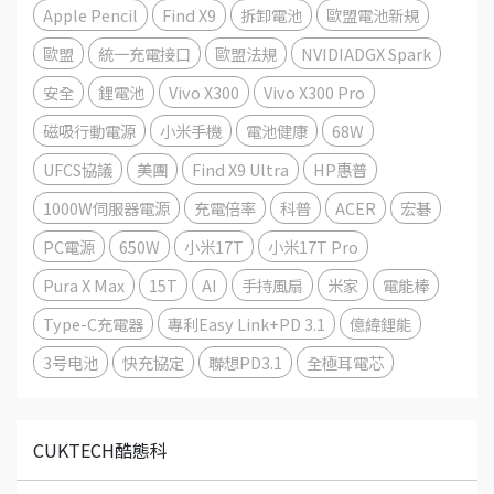
Apple Pencil
Find X9
拆卸電池
歐盟電池新規
歐盟
統一充電接口
歐盟法規
NVIDIADGX Spark
安全
鋰電池
Vivo X300
Vivo X300 Pro
磁吸行動電源
小米手機
電池健康
68W
UFCS協議
美團
Find X9 Ultra
HP惠普
1000W伺服器電源
充電倍率
科普
ACER
宏碁
PC電源
650W
小米17T
小米17T Pro
Pura X Max
15T
AI
手持風扇
米家
電能棒
Type-C充電器
專利Easy Link+PD 3.1
億緯鋰能
3号电池
快充協定
聯想PD3.1
全極耳電芯
CUKTECH酷態科