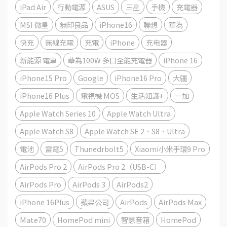
iPad Air
行動電源
ASUS
三星
手機
充電器
MSI 微星
無印良品
iPhone16
聯想
華為
快充
無線充電
充電
iPhone
充电器
新能源 電車
華為100W 多口全能充電器
iPhone 16
iPhone15 Pro
Google
iPhone16 Pro
大疆
iPhone16 Plus
電視機 MOS
生活知識+
一加
Apple Watch Series 10
Apple Watch Ultra
Apple Watch S8
Apple Watch SE 2、S8、Ultra
電池
雷電5
Thunedrbolt5
Xiaomi小米手環9 Pro
AirPods Pro 2
AirPods Pro 2（USB-C）
AirPods Pro
AirPods 3
AirPods2
iPhone 16Plus
蘋果公司
AirPods
AirPods Max
Mate70
HomePod mini
智慧音箱
HomePod