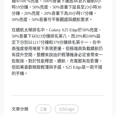
箱中100 %亮度、100%音量下播放4K影片續航6小
時19分鐘，50%亮度、50%音量下延長至23小時30
分鐘，20%亮度、20%音量下為20小時17分鐘，
50%亮度、50%音量可平衡觀感與續航需求。
在續航太梯排名中，Galaxy S25 Edge於50%亮度、
50%音量下以923分鐘排名第八，而20%和100%設
定下分別以1217分鐘和379分鐘排名第十一，在中
高強度使用場景下表現更優，但極端高負載續航仍
有提升空間。整體來說由於輕薄機身必定會帶來一
些取捨，對於性能釋放、續航、充電都有些影響，
但如果喜歡極致輕薄與手感，S25 Edge是一款不錯
的手機。
文章分類
三星
S25Edge