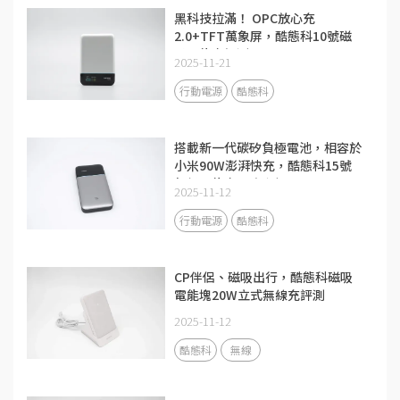
黑科技拉滿！ OPC放心充
2.0+TFT萬象屏，酷態科10號磁
吸電能卡評測
2025-11-21
行動電源
酷態科
搭載新一代碳矽負極電池，相容於
小米90W澎湃快充，酷態科15號
超級電能卡Air評測
2025-11-12
行動電源
酷態科
CP伴侶、磁吸出行，酷態科磁吸
電能塊20W立式無線充評測
2025-11-12
酷態科
無線