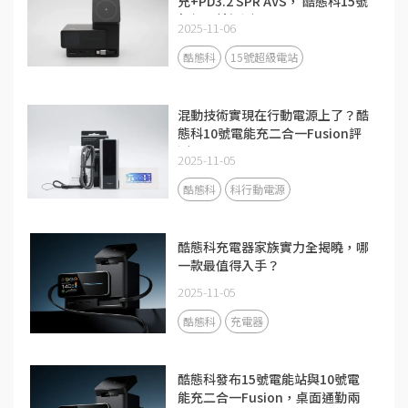
充+PD3.2 SPR AVS， 酷態科15號
超級電站評測
2025-11-06
酷態科
15號超級電站
混動技術實現在行動電源上了？酷
態科10號電能充二合一Fusion評
測
2025-11-05
酷態科
科行動電源
酷態科充電器家族實力全揭曉，哪
一款最值得入手？
2025-11-05
酷態科
充電器
酷態科發布15號電能站與10號電
能充二合一Fusion，桌面通勤兩