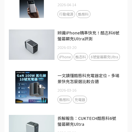
2026-04-14
行動電源
酷態科
辨識iPhone精準快充！酷态科6號
螢幕顯充Ultra評測
2026-03-20
iPhone
酷态科
6號螢幕顯充Ultra
一文讀懂酷態科充電器定位，多場
景快充怎麼選比較合適
2026-03-16
酷態科
充電器
拆解報告：CUKTECH酷態科6號
螢幕顯充Ultra