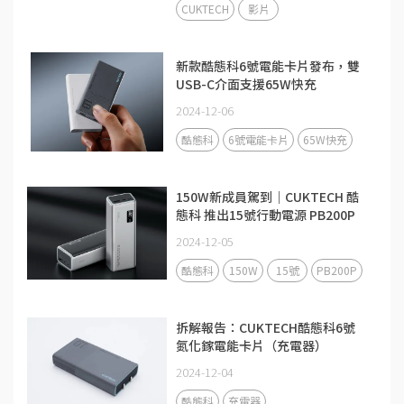
CUKTECH
影片
新款酷態科6號電能卡片發布，雙
USB-C介面支援65W快充
2024-12-06
酷態科
6號電能卡片
65W快充
150W新成員駕到｜CUKTECH 酷
態科 推出15號行動電源 PB200P
2024-12-05
酷態科
150W
15號
PB200P
拆解報告：CUKTECH酷態科6號
氮化鎵電能卡片（充電器）
2024-12-04
酷態科
充電器