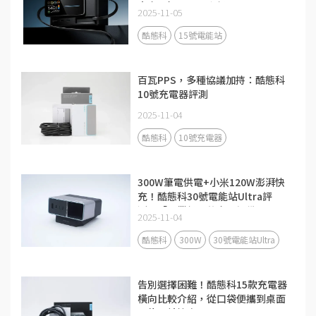
大充電場景全面升級
2025-11-05
酷態科
15號電能站
百瓦PPS，多種協議加持：酷態科
10號充電器評測
2025-11-04
酷態科
10號充電器
300W筆電供電+小米120W澎湃快
充！酷態科30號電能站Ultra評
測：「畢業級」的充電設備
2025-11-04
酷態科
300W
30號電能站Ultra
告別選擇困難！酷態科15款充電器
橫向比較介紹，從口袋便攜到桌面
全能一站搞定