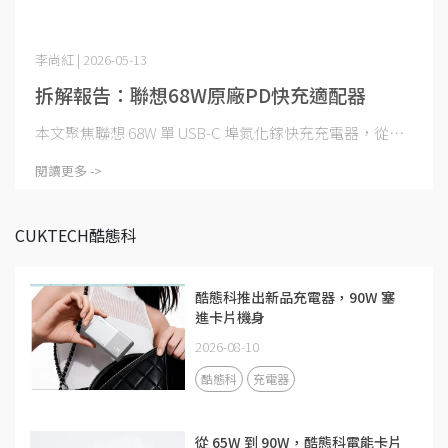
李尚紅 | 2026-05-13
拆解報告：聯想68W原廠PD快充適配器
本文聚焦聯想 68W 單 USB-C 埠氮化鎵快充充電器，從⋯
閱讀更多 ->
CUKTECH酷態科
酷態科推出新品充電器，90W 塞
進卡片機身
2026-08-10
酷態科
充電器
從 65W 到 90W，酷態科電能卡片