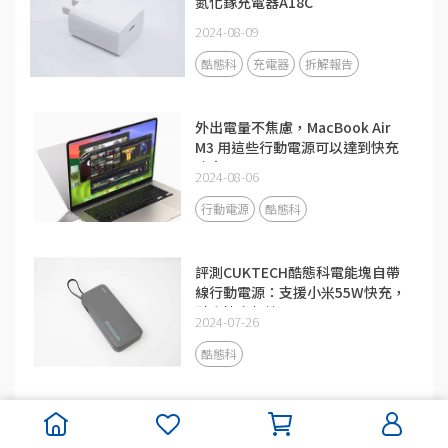
氮化鎵充電器A18C
2024-08-09
酷態科
充電器
拆解報告
外出電量不焦慮，MacBook Air
M3 用這些行動電源可以達到快充
功率
2024-08-06
行動電源
酷態科
評測CUKTECH酷態科電能塊自帶
線行動電源：支援小米55W快充，
融合快充加持
2024-07-26
酷態科
百瓦PPS、UFCS、小米快充全都
有，酷態科10號超閃充塊充電器米