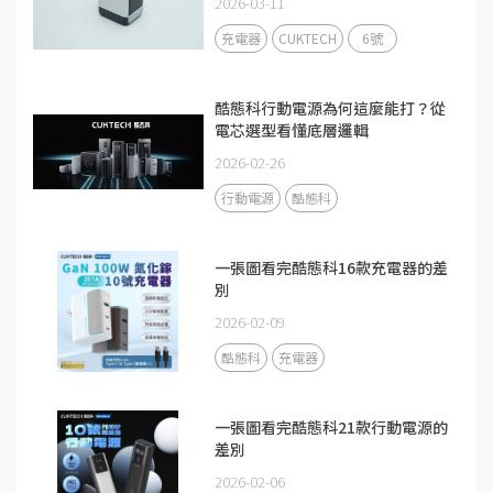
2026-03-11
充電器
CUKTECH
6號
酷態科行動電源為何這麼能打？從
電芯選型看懂底層邏輯
2026-02-26
行動電源
酷態科
一張圖看完酷態科16款充電器的差
別
2026-02-09
酷態科
充電器
一張圖看完酷態科21款行動電源的
差別
2026-02-06