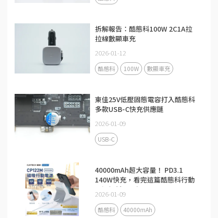
拆解報告：酷態科100W 2C1A拉
拉線數顯車充
2026-01-12
酷態科
100W
數顯車充
東佳25V低壓固態電容打入酷態科
多款USB-C快充供應鏈
2026-01-09
USB-C
40000mAh超大容量！ PD3.1
140W快充，看完這篇酷態科行動
電源解析更了解
2026-01-09
酷態科
40000mAh