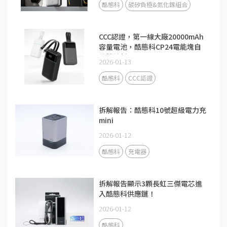
酷態科
碳矽負極&氮化鎵組合
CCC認證，第一線大廠20000mAh
容量電池，酷態科CP24電能塊自
備雙線新品
2026-01-13
酷態科
CCC認證
拆解報告：酷態科10號超級電力充
mini
2026-01-12
酷態科
充電器
拆解報告顯示3顆長虹三傑電芯進
入酷態科供應鏈！
2026-01-12
酷態科