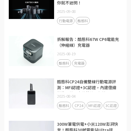
你就不迷惘！
2025-09-08
行動電源
酷態科
拆解報告：酷態科67W CP6電能充
（伸縮線）充電器
2025-08-19
酷態科
充電器
酷態科CP24自備雙線行動電源評
測：MFi認證+3C認證，內建億緯
鋰能電芯，自備雙線更便攜
2025-08-04
酷態科
CP24
MFi認證
3C認證
300W筆電供電+小米120W澎湃快
充！酷態科30號電能站Ultra評