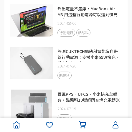
外出電量不焦慮，MacBook Air
M3 用這些行動電源可以達到快充
功率
2024-08-06
行動電源
酷態科
評測CUKTECH酷態科電能塊自帶
線行動電源：支援小米55W快充，
融合快充加持
2024-07-26
酷態科
百瓦PPS、UFCS、小米快充全都
有，酷態科10號超閃充塊充電器米
系手機充電相容性測試
2024-07-19
酷態科