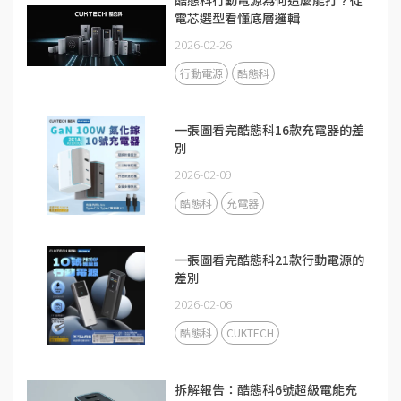
電芯選型看懂底層邏輯
2026-02-26
行動電源
酷態科
一張圖看完酷態科16款充電器的差
別
2026-02-09
酷態科
充電器
一張圖看完酷態科21款行動電源的
差別
2026-02-06
酷態科
CUKTECH
拆解報告：酷態科6號超級電能充