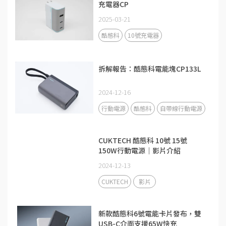
充電器CP
2025-03-21
酷態科
10號充電器
拆解報告：酷態科電能塊CP133L
2024-12-16
行動電源
酷態科
自帶線行動電源
CUKTECH 酷態科 10號 15號
150W行動電源｜影片介紹
2024-12-13
CUKTECH
影片
新款酷態科6號電能卡片發布，雙
USB-C介面支援65W快充