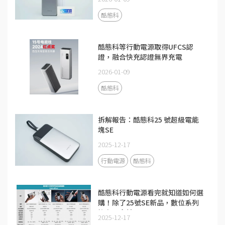
酷態科
酷態科等行動電源取得UFCS認
證，融合快充認證無界充電
2026-01-09
酷態科
拆解報告：酷態科25 號超級電能
塊SE
2025-12-17
行動電源
酷態科
酷態科行動電源看完就知道如何選
購！除了25號SE新品，數位系列
擁有更多精品
2025-12-17