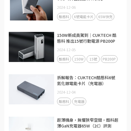
2024-12-06
酷態科
6號電能卡片
65W快充
150W新成員駕到｜CUKTECH 酷
態科 推出15號行動電源 PB200P
2024-12-05
酷態科
150W
15號
PB200P
拆解報告：CUKTECH酷態科6號
氮化鎵電能卡片（充電器）
2024-12-04
酷態科
充電器
超薄機身，無懼狹窄空間，酷科超
薄GaN充電器65W（2C）評測