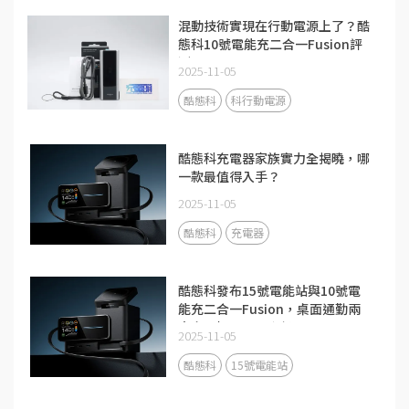
混動技術實現在行動電源上了？酷
態科10號電能充二合一Fusion評
測
2025-11-05
酷態科
科行動電源
酷態科充電器家族實力全揭曉，哪
一款最值得入手？
2025-11-05
酷態科
充電器
酷態科發布15號電能站與10號電
能充二合一Fusion，桌面通勤兩
大充電場景全面升級
2025-11-05
酷態科
15號電能站