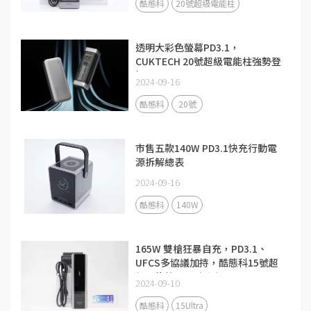
酷態科
20號超級電能柱
透明大彩色螢幕PD3.1，
CUKTECH 20號超級電能柱強勢登
場
2024-09-16
酷態科
20號
市售五款140W PD3.1快充行動電
源拆解總表
2024-09-16
酷態科
140W
165W 雙槍狂暴自充，PD3.1、
UFCS多協議加持，酷態科15號超
級電能柱Ultra評測
2024-09-10
酷態科
15Ultra