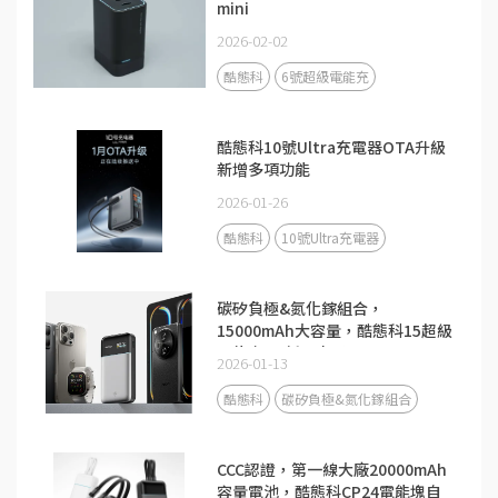
mini
2026-02-02
酷態科
6號超級電能充
酷態科10號Ultra充電器OTA升級
新增多項功能
2026-01-26
酷態科
10號Ultra充電器
碳矽負極&氮化鎵組合，
15000mAh大容量，酷態科15超級
電能卡Air新品來了！
2026-01-13
酷態科
碳矽負極&氮化鎵組合
CCC認證，第一線大廠20000mAh
容量電池，酷態科CP24電能塊自