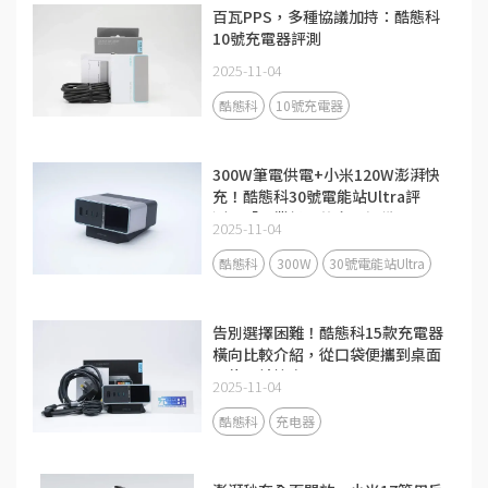
百瓦PPS，多種協議加持：酷態科
10號充電器評測
2025-11-04
酷態科
10號充電器
300W筆電供電+小米120W澎湃快
充！酷態科30號電能站Ultra評
測：「畢業級」的充電設備
2025-11-04
酷態科
300W
30號電能站Ultra
告別選擇困難！酷態科15款充電器
橫向比較介紹，從口袋便攜到桌面
全能一站搞定
2025-11-04
酷態科
充电器