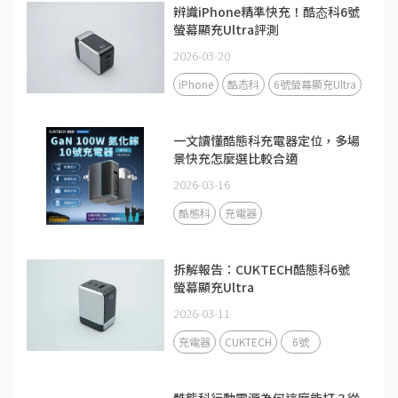
辨識iPhone精準快充！酷态科6號
螢幕顯充Ultra評測
2026-03-20
iPhone
酷态科
6號螢幕顯充Ultra
一文讀懂酷態科充電器定位，多場
景快充怎麼選比較合適
2026-03-16
酷態科
充電器
拆解報告：CUKTECH酷態科6號
螢幕顯充Ultra
2026-03-11
充電器
CUKTECH
6號
酷態科行動電源為何這麼能打？從