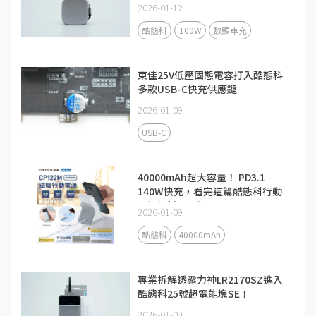
2026-01-12
酷態科
100W
數顯車充
東佳25V低壓固態電容打入酷態科
多款USB-C快充供應鏈
2026-01-09
USB-C
40000mAh超大容量！ PD3.1
140W快充，看完這篇酷態科行動
電源解析更了解
2026-01-09
酷態科
40000mAh
專業拆解透露力神LR2170SZ進入
酷態科25號超電能塊SE！
2026-01-09