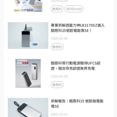
2026-01-09
酷態科
40000mAh
專業拆解透露力神LR2170SZ進入
酷態科25號超電能塊SE！
2026-01-09
酷態科
酷態科等行動電源取得UFCS認
證，融合快充認證無界充電
2026-01-09
酷態科
拆解報告：酷態科25 號超級電能
塊SE
2025-12-17