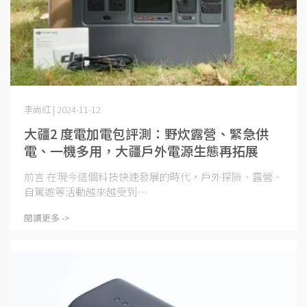
李尚紅 | 2024-11-12
大疆2 度電加電包評測：野炊露營、緊急供
電、一機多用，大疆戶外電源生態再拓展
前言 在現今這個科技快速發展的時代，戶外探險、露營、
自駕遊等活動越來越受到⋯
閱讀更多 ->