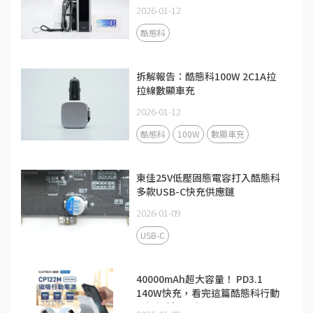
2026-01-12
酷態科
拆解報告：酷態科100W 2C1A拉
拉線數顯車充
2026-01-12
酷態科
100W
數顯車充
東佳25V低壓固態電容打入酷態科
多款USB-C快充供應鏈
2026-01-09
USB-C
40000mAh超大容量！ PD3.1
140W快充，看完這篇酷態科行動
電源解析更了解