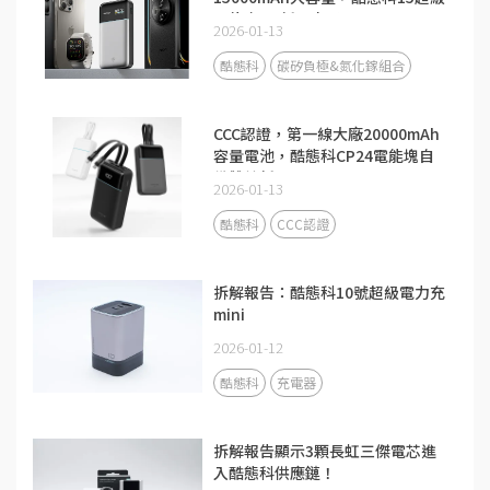
電能卡Air新品來了！
2026-01-13
酷態科
碳矽負極&氮化鎵組合
CCC認證，第一線大廠20000mAh
容量電池，酷態科CP24電能塊自
備雙線新品
2026-01-13
酷態科
CCC認證
拆解報告：酷態科10號超級電力充
mini
2026-01-12
酷態科
充電器
拆解報告顯示3顆長虹三傑電芯進
入酷態科供應鏈！