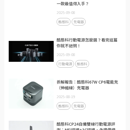
一款最值得入手？
2025-09-08
酷態科
充電器
酷態科行動電源怎麼選？看完這篇
你就不迷惘！
2025-09-08
行動電源
酷態科
拆解報告：酷態科67W CP6電能充
（伸縮線）充電器
2025-08-19
酷態科
充電器
酷態科CP24自備雙線行動電源評
測：MFi認證+3C認證，內建億緯