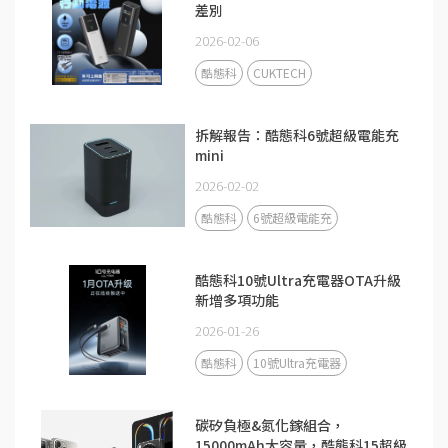
差別
2026-02-06
酷態科
CUKTECH
拆解報告：酷態科6號超級電能充
mini
2026-02-02
酷態科
6號超級電能充
酷態科10號Ultra充電器OTA升級
新增多項功能
2026-01-26
酷態科
10號Ultra充電器
碳矽負極&氮化鎵組合，
15000mAh大容量，酷態科15超級