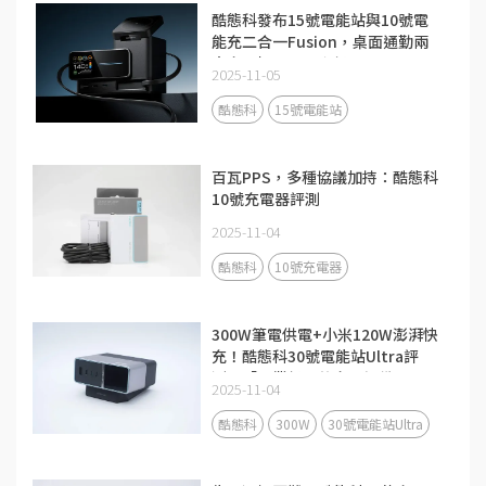
酷態科發布15號電能站與10號電
能充二合一Fusion，桌面通勤兩
大充電場景全面升級
2025-11-05
酷態科
15號電能站
百瓦PPS，多種協議加持：酷態科
10號充電器評測
2025-11-04
酷態科
10號充電器
300W筆電供電+小米120W澎湃快
充！酷態科30號電能站Ultra評
測：「畢業級」的充電設備
2025-11-04
酷態科
300W
30號電能站Ultra