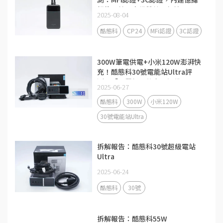
鋰能電芯，自備雙線更便攜
2025-08-04
酷態科
CP24
MFi認證
3C認證
300W筆電供電+小米120W澎湃快
充！酷態科30號電能站Ultra評
測：「畢業級」的充電設備
2025-06-27
酷態科
300W
小米120W
30號電能站Ultra
拆解報告：酷態科30號超級電站
Ultra
2025-06-24
酷態科
30號
拆解報告：酷態科55W