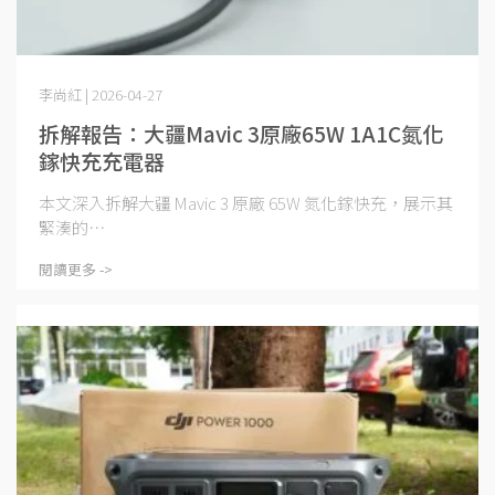
李尚紅 | 2026-04-27
拆解報告：大疆Mavic 3原廠65W 1A1C氮化
鎵快充充電器
本文深入拆解大疆 Mavic 3 原廠 65W 氮化鎵快充，展示其
緊湊的⋯
閱讀更多 ->