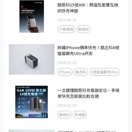
酷態科15號AIR：顏值性能雙在線
的快充神器
2026-04-14
行動電源
酷態科
辨識iPhone精準快充！酷态科6號
螢幕顯充Ultra評測
2026-03-20
iPhone
酷态科
6號螢幕顯充Ultra
一文讀懂酷態科充電器定位，多場
景快充怎麼選比較合適
2026-03-16
酷態科
充電器