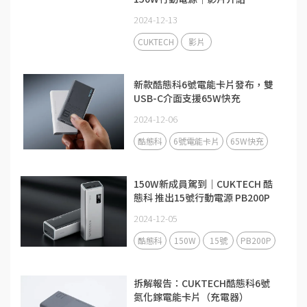
2024-12-13
CUKTECH
影片
新款酷態科6號電能卡片發布，雙
USB-C介面支援65W快充
2024-12-06
酷態科
6號電能卡片
65W快充
150W新成員駕到｜CUKTECH 酷
態科 推出15號行動電源 PB200P
2024-12-05
酷態科
150W
15號
PB200P
拆解報告：CUKTECH酷態科6號
氮化鎵電能卡片（充電器）