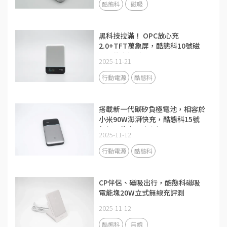
酷態科
磁吸
黑科技拉滿！ OPC放心充
2.0+TFT萬象屏，酷態科10號磁
吸電能卡評測
2025-11-21
行動電源
酷態科
搭載新一代碳矽負極電池，相容於
小米90W澎湃快充，酷態科15號
超級電能卡Air評測
2025-11-12
行動電源
酷態科
CP伴侶、磁吸出行，酷態科磁吸
電能塊20W立式無線充評測
2025-11-12
酷態科
無線