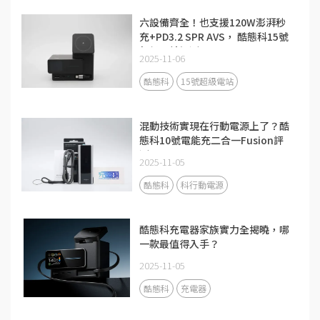
六設備齊全！也支援120W澎湃秒
充+PD3.2 SPR AVS， 酷態科15號
超級電站評測
2025-11-06
酷態科
15號超級電站
混動技術實現在行動電源上了？酷
態科10號電能充二合一Fusion評
測
2025-11-05
酷態科
科行動電源
酷態科充電器家族實力全揭曉，哪
一款最值得入手？
2025-11-05
酷態科
充電器