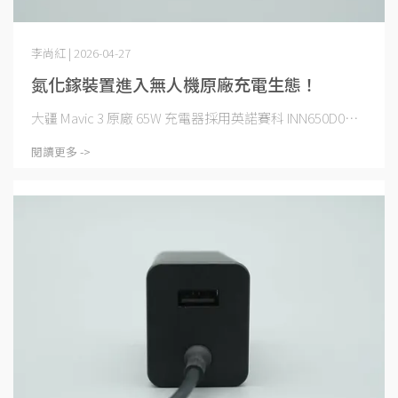
李尚紅 | 2026-04-27
氮化鎵裝置進入無人機原廠充電生態！
大疆 Mavic 3 原廠 65W 充電器採用英諾賽科 INN650D0⋯
閱讀更多 ->