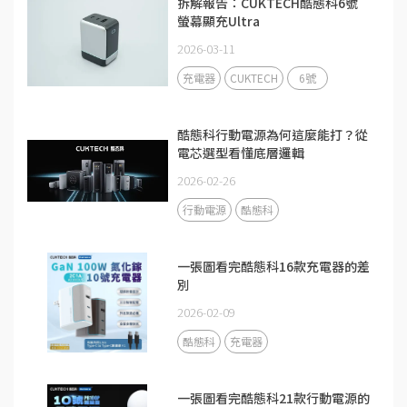
拆解報告：CUKTECH酷態科6號
螢幕顯充Ultra
2026-03-11
充電器
CUKTECH
6號
酷態科行動電源為何這麼能打？從
電芯選型看懂底層邏輯
2026-02-26
行動電源
酷態科
一張圖看完酷態科16款充電器的差
別
2026-02-09
酷態科
充電器
一張圖看完酷態科21款行動電源的