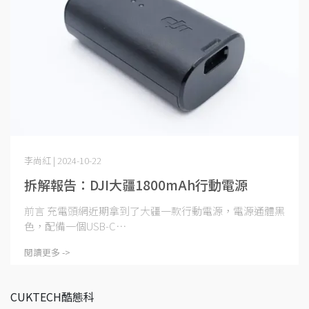
李尚紅 | 2024-10-22
拆解報告：DJI大疆1800mAh行動電源
前言 充電頭網近期拿到了大疆一款行動電源，電源通體黑
色，配備一個USB-C⋯
閱讀更多 ->
CUKTECH酷態科