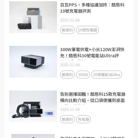
百瓦PPS，多種協議加持：酷態科
10號充電器評測
2025-11-04
酷態科
10號充電器
300W筆電供電+小米120W澎湃快
充！酷態科30號電能站Ultra評
測：「畢業級」的充電設備
2025-11-04
酷態科
300W
30號電能站Ultra
告別選擇困難！酷態科15款充電器
橫向比較介紹，從口袋便攜到桌面
全能一站搞定
2025-11-04
酷態科
充电器