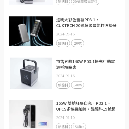
酷態科
20號超級電能柱
透明大彩色螢幕PD3.1，
CUKTECH 20號超級電能柱強勢登
場
2024-09-16
酷態科
20號
市售五款140W PD3.1快充行動電
源拆解總表
2024-09-16
酷態科
140W
165W 雙槍狂暴自充，PD3.1、
UFCS多協議加持，酷態科15號超
級電能柱Ultra評測
2024-09-10
酷態科
15Ultra