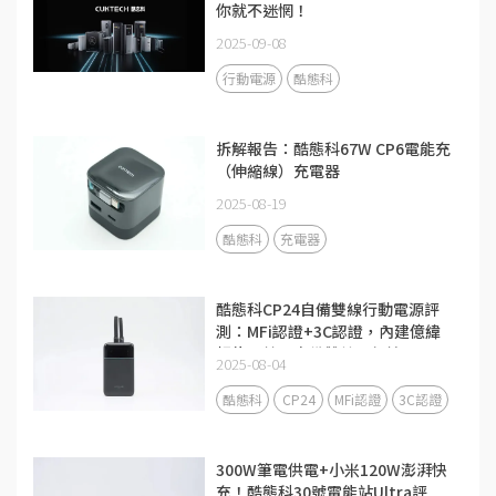
你就不迷惘！
2025-09-08
行動電源
酷態科
拆解報告：酷態科67W CP6電能充
（伸縮線）充電器
2025-08-19
酷態科
充電器
酷態科CP24自備雙線行動電源評
測：MFi認證+3C認證，內建億緯
鋰能電芯，自備雙線更便攜
2025-08-04
酷態科
CP24
MFi認證
3C認證
300W筆電供電+小米120W澎湃快
充！酷態科30號電能站Ultra評