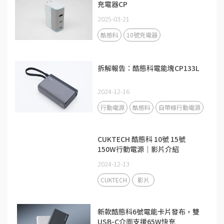
充電器CP
2025-03-21
酷態科
10號充電器
拆解報告：酷態科電能塊CP133L
2024-12-16
行動電源
酷態科
自帶線行動電源
CUKTECH 酷態科 10號 15號
150W行動電源｜影片介紹
2024-12-13
CUKTECH
影片
新款酷態科6號電能卡片發布，雙
USB-C介面支援65W快充