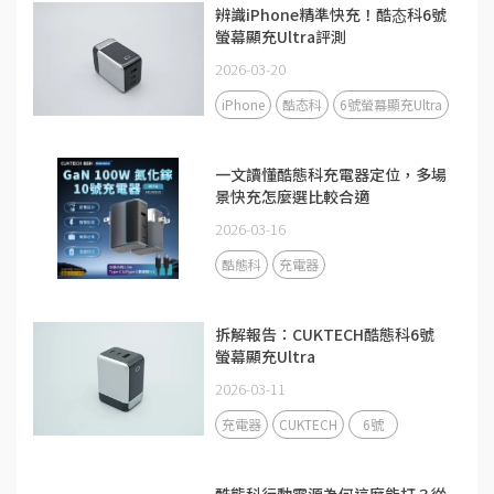
辨識iPhone精準快充！酷态科6號
螢幕顯充Ultra評測
2026-03-20
iPhone
酷态科
6號螢幕顯充Ultra
一文讀懂酷態科充電器定位，多場
景快充怎麼選比較合適
2026-03-16
酷態科
充電器
拆解報告：CUKTECH酷態科6號
螢幕顯充Ultra
2026-03-11
充電器
CUKTECH
6號
酷態科行動電源為何這麼能打？從