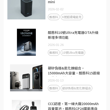
mini
2026-02-02
酷態科
6號超級電能充
酷態科10號Ultra充電器OTA升級
新增多項功能
2026-01-26
酷態科
10號Ultra充電器
碳矽負極&氮化鎵組合，
15000mAh大容量，酷態科15超級
電能卡Air新品來了！
2026-01-13
酷態科
碳矽負極&氮化鎵組合
CCC認證，第一線大廠20000mAh
容量電池，酷態科CP24電能塊自