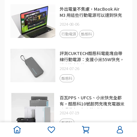
外出電量不焦慮，MacBook Air
M3 用這些行動電源可以達到快充
功率
2024-08-06
行動電源
酷態科
評測CUKTECH酷態科電能塊自帶
線行動電源：支援小米55W快充，
融合快充加持
2024-07-26
酷態科
百瓦PPS、UFCS、小米快充全都
有，酷態科10號超閃充塊充電器米
系手機充電相容性測試
2024-07-19
酷態科