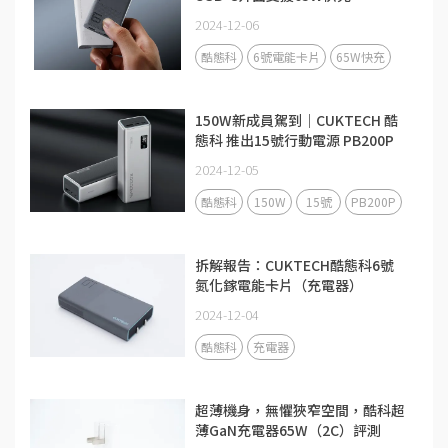
2024-12-06
酷態科
6號電能卡片
65W快充
150W新成員駕到｜CUKTECH 酷
態科 推出15號行動電源 PB200P
2024-12-05
酷態科
150W
15號
PB200P
拆解報告：CUKTECH酷態科6號
氮化鎵電能卡片（充電器）
2024-12-04
酷態科
充電器
超薄機身，無懼狹窄空間，酷科超
薄GaN充電器65W（2C）評測