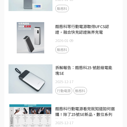
酷態科
酷態科等行動電源取得UFCS認
證，融合快充認證無界充電
2026-01-09
酷態科
拆解報告：酷態科25 號超級電能
塊SE
2025-12-17
行動電源
酷態科
酷態科行動電源看完就知道如何選
購！除了25號SE新品，數位系列
擁有更多精品
2025-12-17