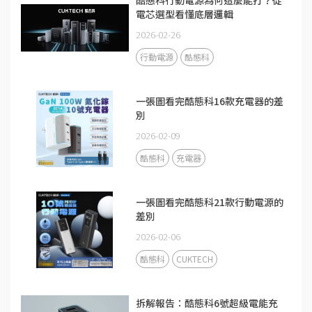
電芯選型看懂底層邏輯
2026-02-26
行動電源
酷態科
一張圖看完酷態科16款充電器的差
別
2026-02-09
酷態科
充電器
一張圖看完酷態科21款行動電源的
差別
2026-02-06
酷態科
CUKTECH
拆解報告：酷態科6號超級電能充