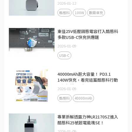
2026-01-12
酷態科
100W
數顯車充
東佳25V低壓固態電容打入酷態科
多款USB-C快充供應鏈
2026-01-09
USB-C
40000mAh超大容量！ PD3.1
140W快充，看完這篇酷態科行動
電源解析更了解
2026-01-09
酷態科
40000mAh
專業拆解透露力神LR2170SZ進入
酷態科25號超電能塊SE！
2026-01-09