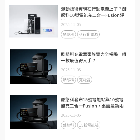
混動技術實現在行動電源上了？酷
態科10號電能充二合一Fusion評
測
2025-11-05
酷態科
科行動電源
酷態科充電器家族實力全揭曉，哪
一款最值得入手？
2025-11-05
酷態科
充電器
酷態科發布15號電能站與10號電
能充二合一Fusion，桌面通勤兩
大充電場景全面升級
2025-11-05
酷態科
15號電能站