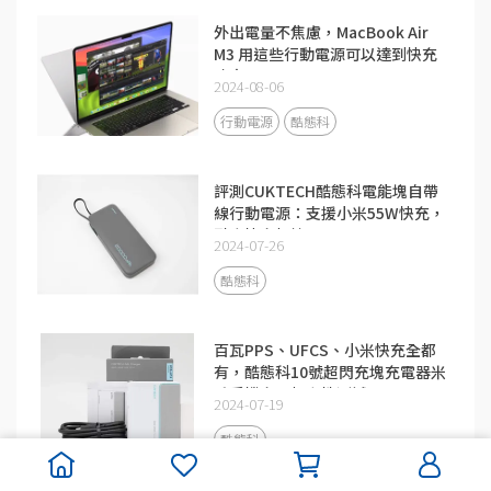
外出電量不焦慮，MacBook Air
M3 用這些行動電源可以達到快充
功率
2024-08-06
行動電源
酷態科
評測CUKTECH酷態科電能塊自帶
線行動電源：支援小米55W快充，
融合快充加持
2024-07-26
酷態科
百瓦PPS、UFCS、小米快充全都
有，酷態科10號超閃充塊充電器米
系手機充電相容性測試
2024-07-19
酷態科