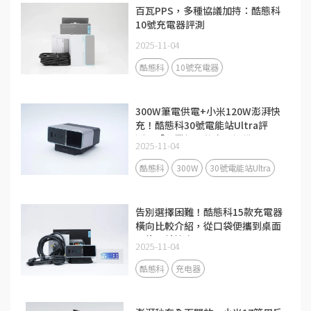
百瓦PPS，多種協議加持：酷態科
10號充電器評測
2025-11-04
酷態科
10號充電器
300W筆電供電+小米120W澎湃快
充！酷態科30號電能站Ultra評
測：「畢業級」的充電設備
2025-11-04
酷態科
300W
30號電能站Ultra
告別選擇困難！酷態科15款充電器
橫向比較介紹，從口袋便攜到桌面
全能一站搞定
2025-11-04
酷態科
充电器