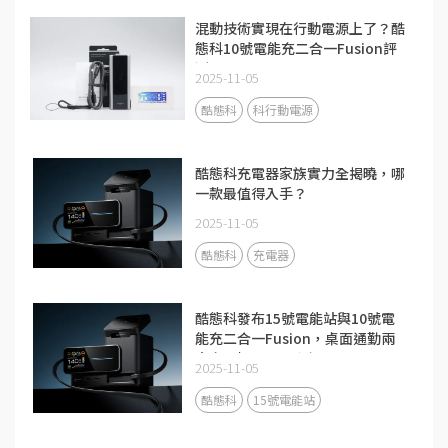
混動技術實現在行動電源上了？酷
態科10號電能充二合一Fusion評
測
2025-11-05
酷態科
科行動電源
酷態科充電器家族實力全揭曉，哪
一款最值得入手？
2025-11-05
酷態科
充電器
酷態科發布15號電能站與10號電
能充二合一Fusion，桌面通勤兩
大充電場景全面升級
2025-11-05
酷態科
15號電能站