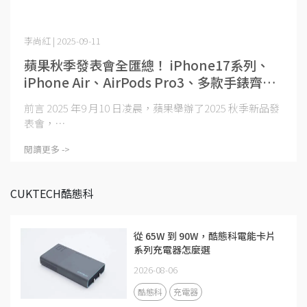
李尚紅 | 2025-09-11
蘋果秋季發表會全匯總！ iPhone17系列、
iPhone Air、AirPods Pro3、多款手錶齊亮
相，充電速度再突破
前言 2025 年9 月10 日凌晨，蘋果舉辦了2025 秋季新品發
表會，⋯
閱讀更多 ->
CUKTECH酷態科
從 65W 到 90W，酷態科電能卡片
系列充電器怎麼選
2026-08-06
酷態科
充電器