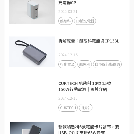
充電器CP
2025-03-21
酷態科
10號充電器
拆解報告：酷態科電能塊CP133L
2024-12-16
行動電源
酷態科
自帶線行動電源
CUKTECH 酷態科 10號 15號
150W行動電源｜影片介紹
2024-12-13
CUKTECH
影片
新款酷態科6號電能卡片發布，雙
USB-C介面支援65W快充