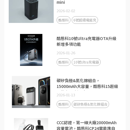
mini
2026-02-02
酷態科
6號超級電能充
酷態科10號Ultra充電器OTA升級
新增多項功能
2026-01-26
酷態科
10號Ultra充電器
碳矽負極&氮化鎵組合，
15000mAh大容量，酷態科15超級
電能卡Air新品來了！
2026-01-13
酷態科
碳矽負極&氮化鎵組合
CCC認證，第一線大廠20000mAh
容量電池，酷態科CP24電能塊自