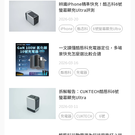
辨識iPhone精準快充！酷态科6號
螢幕顯充Ultra評測
2026-03-20
iPhone
酷态科
6號螢幕顯充Ultra
一文讀懂酷態科充電器定位，多場
景快充怎麼選比較合適
2026-03-16
酷態科
充電器
拆解報告：CUKTECH酷態科6號
螢幕顯充Ultra
2026-03-11
充電器
CUKTECH
6號
酷態科行動電源為何這麼能打？從