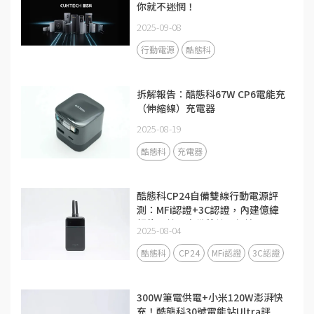
你就不迷惘！
2025-09-08
行動電源
酷態科
拆解報告：酷態科67W CP6電能充
（伸縮線）充電器
2025-08-19
酷態科
充電器
酷態科CP24自備雙線行動電源評
測：MFi認證+3C認證，內建億緯
鋰能電芯，自備雙線更便攜
2025-08-04
酷態科
CP24
MFi認證
3C認證
300W筆電供電+小米120W澎湃快
充！酷態科30號電能站Ultra評