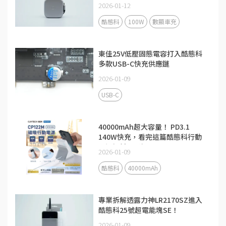
2026-01-12
酷態科
100W
數顯車充
東佳25V低壓固態電容打入酷態科
多款USB-C快充供應鏈
2026-01-09
USB-C
40000mAh超大容量！ PD3.1
140W快充，看完這篇酷態科行動
電源解析更了解
2026-01-09
酷態科
40000mAh
專業拆解透露力神LR2170SZ進入
酷態科25號超電能塊SE！
2026-01-09