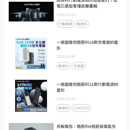
電芯選型看懂底層邏輯
2026-02-26
行動電源
酷態科
一張圖看完酷態科16款充電器的差
別
2026-02-09
酷態科
充電器
一張圖看完酷態科21款行動電源的
差別
2026-02-06
酷態科
CUKTECH
拆解報告：酷態科6號超級電能充