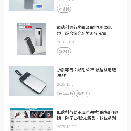
酷態科
酷態科等行動電源取得UFCS認
證，融合快充認證無界充電
2026-01-09
酷態科
拆解報告：酷態科25 號超級電能
塊SE
2025-12-17
行動電源
酷態科
酷態科行動電源看完就知道如何選
購！除了25號SE新品，數位系列
擁有更多精品
2025-12-17