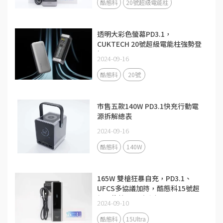
酷態科
20號超級電能柱
透明大彩色螢幕PD3.1，
CUKTECH 20號超級電能柱強勢登
場
2024-09-16
酷態科
20號
市售五款140W PD3.1快充行動電
源拆解總表
2024-09-16
酷態科
140W
165W 雙槍狂暴自充，PD3.1、
UFCS多協議加持，酷態科15號超
級電能柱Ultra評測
2024-09-10
酷態科
15Ultra