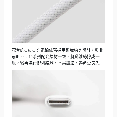
配套的C to C 充電線依舊採用編織線身設計，與此
前iPhone 15系列配套線材一致，將纖維絲擰成一
股，後再進行排列編織，不易纏結，壽命更長久。