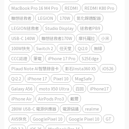
MacBook Pro 16 M4 Pro
REDMI
REDMI K80 Pro
聯想拯救者
LEGION
170W
氮化鎵適配器
LEGION拯救者
Studio Display
拯救者PB9
USB-C 140W
聯想拯救者170W
摩托羅拉
小米
100W快充
Switch 2
任天堂
Qi2.0
無線
CCC認證
筆電
iPhone 17 Pro
S25Edge
Plaud Note AI智慧錄音卡
影石Insta360 X5
iOS26
Qi2.2
iPhone 17
Pixel 10
MagSafe
Galaxy A56
moto X50 Ultra
召回
iPhone17
iPhone Air
AirPods Pro3
戴爾
280W USB-C 電源供應器
電源協議
realme
AVS快充
GooglePixel 10
Google Pixel 10
GT
PD 3.2
iOS 26
MacBook Pro 16