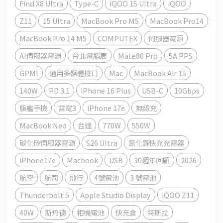
Find X8 Ultra
Type-C
iQOO 15 Ultra
iQOO
Z11
15 Ultra
MacBook Pro M5
MacBook Pro14
MacBook Pro 14 M5
COMPUTEX
伺服器電源
AI伺服器電源
台北電腦展
Mate80 Pro
5A PPS
GPMI
通用多媒體接口
Mac
MacBook Air 15
140W
PD 3.1
iPhone 16 Plus
USB-C
10Gbps
旗艦手機
雷電3
iPhone 17e
無線充
MacBook Neo
台達
770W
550W
碳化矽伺服器電源
S26 Ultra
氮化鎵快充充電器
iPhone17e
Macbook
USB
30週年回顧
2026
航空
航司
飛行
4號電池
3 號電池
Thunderbolt 5
Apple Studio Display
iQOO Z11
40W
斯丹德
相機電池
快充倉
特斯拉