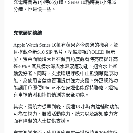
充電時間為1小時06分鐘，Series 10耗時為1小時36
分鐘，也是慢一些。
充電頭網總結
Apple Watch Series 10擁有蘋果迄今最薄的機身，並
且搭載全新S10 SIP 晶片，配備廣視角OLED 顯示
屏，螢幕面積增大且在傾斜角度觀看時亮度提升高
達40%。其具備水深與水溫感應功能，適合水上運
動愛好者。同時，支援睡眠呼吸中止監測等健康功
能，為使用者健康管理提供強力支援。蜂窩網路功
能讓用戶即便iPhone 不在身邊也能保持聯絡，還擁
有車禍偵測和摔倒偵測等安全功能。
其次，續航力從早到晚，長達18 小時內建輔助功能
可為在視力、肢體活動能力、聽力以及認知能力方
面有障礙的人士提供支援。
充電測試方面，使用原廠充電器搭配蘋果20W進行