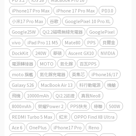
iPhone17 Pro Max
iPhone 17 Pro Max
PD3.0
小米17 Pro Max
谷歌
GooglePixel 10 Pro XL
Google25W
Qi2.2磁吸無線充電器
GooglePixel
vivo
iPad Pro 11 M5
Mate80
PPS
貝爾金
DockKit
240W
華碩
Ascent GX10
NVIDIA
電源轉接器
MOTO
氮化鎵
百瓦PPS
moto 旗艦
氮化鎵充電器
英集芯
iPhone16/17
Galaxy S26
MacBook Air 13
科行動電源
機艙
飛機
10000mAh
Qi2.2認證
真我Neo8
8000mAh
榮耀Power 2
PPS快充
綠聯
500W
REDMI Turbo 5 Max
紅米
OPPO Find X8 Ultra
Ace 6
OnePlus
iPhone17 Pro
Reno