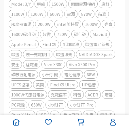
Model 3/Y
明緯
1500W
開關電源模組
康舒
1100W
1200W
600W
電源
870W
航嘉
服務器電源
2000W
intel英特爾
1600W
光寶
1600W碳化矽
超微
720W
碳化矽
Mavic 3
Apple Pencil
Find X9
拆卸電池
歐盟電池新規
歐盟
統一充電接口
歐盟法規
NVIDIADGX Spark
安全
鋰電池
Vivo X300
Vivo X300 Pro
磁吸行動電源
小米手機
電池健康
68W
UFCS協議
美團
Find X9 Ultra
HP惠普
1000W伺服器電源
充電倍率
科普
ACER
宏碁
PC電源
650W
小米17T
小米17T Pro
Pura X Max
15T
AI
手持風扇
米家
電能棒
Type-C充電器
專利Easy Link+PD 3.1
億緯鋰能