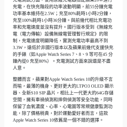
充電，在快充階段的功率波動明顯，前55分鐘充電
功率基本維持在2.5W；充至80%耗時1小時2分鐘，
充至100%耗時1小時36分鐘。與前幾代相比充電功
率和充電速度並沒有提升。國行版本受到《無線充
電（電力傳輸）設備無線電管理暫行規定》的限
制，充電速度明顯降低，實測充電功率最高不到
3.3W，遠低於非國行版本以及蘋果前幾代支援快充
的手錶（如Apple Watch Series 7、8、9 等可在45 分
鐘內從0 充至80%）。充電測試方面來說還是不盡
人意。
整體而言，蘋果對Apple Watch Series 10的升級不言
而喻，最薄的機身、更好更大的LTPO3 OLED 顯示
器、全新S10 SIP 晶片，相比上一代更大的64G存儲
空間，擁有車禍偵測和摔倒偵測等安全功能，同時
保留了血氧濃度、心率、心電圖等常規健康監測功
能，除了價格稍貴，對於運動愛好者而言，這款
Apple Watch Series 10依舊是一個不錯的選擇。