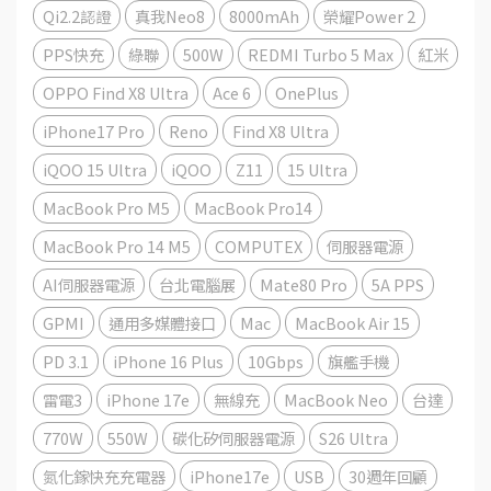
Qi2.2認證
真我Neo8
8000mAh
榮耀Power 2
PPS快充
綠聯
500W
REDMI Turbo 5 Max
紅米
OPPO Find X8 Ultra
Ace 6
OnePlus
iPhone17 Pro
Reno
Find X8 Ultra
iQOO 15 Ultra
iQOO
Z11
15 Ultra
MacBook Pro M5
MacBook Pro14
MacBook Pro 14 M5
COMPUTEX
伺服器電源
AI伺服器電源
台北電腦展
Mate80 Pro
5A PPS
GPMI
通用多媒體接口
Mac
MacBook Air 15
PD 3.1
iPhone 16 Plus
10Gbps
旗艦手機
雷電3
iPhone 17e
無線充
MacBook Neo
台達
770W
550W
碳化矽伺服器電源
S26 Ultra
氮化鎵快充充電器
iPhone17e
USB
30週年回顧