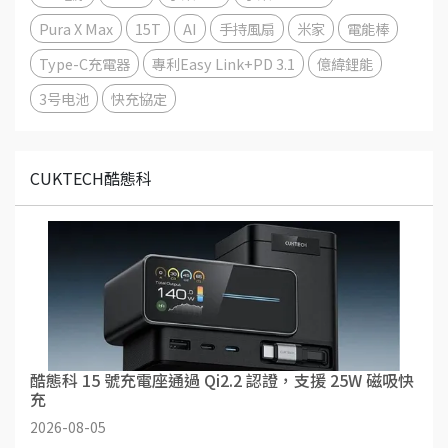
Pura X Max
15T
AI
手持風扇
米家
電能棒
Type-C充電器
專利Easy Link+PD 3.1
億緯鋰能
3号电池
快充協定
CUKTECH酷態科
酷態科 15 號充電座通過 Qi2.2 認證，支援 25W 磁吸快
充
2026-08-05