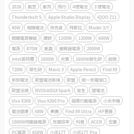
2026
航空
航司
飛行
4號電池
3 號電池
Thunderbolt 5
Apple Studio Display
iQOO Z11
40W
相機電池
快充倉
特斯拉
Model 3/Y
開關電源模組
康舒
1100W
1200W
600W
電源
870W
航嘉
服務器電源
2000W
intel英特爾
1600W
光寶
1600W碳化矽
超微
720W
碳化矽
Mavic 3
Apple Pencil
Find X9
拆卸電池
歐盟電池新規
歐盟
統一充電接口
歐盟法規
NVIDIADGX Spark
安全
鋰電池
Vivo X300
Vivo X300 Pro
磁吸行動電源
小米手機
電池健康
68W
美團
Find X9 Ultra
HP惠普
1000W伺服器電源
充電倍率
科普
ACER
宏碁
PC電源
650W
小米17T
小米17T Pro