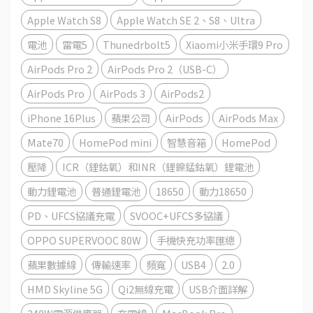
Apple Watch S8
Apple Watch SE 2、S8、Ultra
電池
雷電5
Thunedrbolt5
Xiaomi小米手環9 Pro
AirPods Pro 2
AirPods Pro 2（USB-C）
AirPods Pro
AirPods 3
AirPods2
iPhone 16Plus
蘋果公司
AirPods
AirPods Max
Mate70
HomePod mini
智慧音箱
HomePod
壓降
ICR（鋰鈷氧）和INR（鋰鎳錳鈷氧）鋰電池
動力鋰電池
普通鋰電池
18650
動力18650
PD、UFCS協議充電
SVOOC+UFCS多協議
OPPO SUPERVOOC 80W
手機快充功率匯總
蘋果數據線
傳輸速率
頻寬
USB4
2.0
HMD Skyline 5G
Qi2無線充電
USB介面詳解