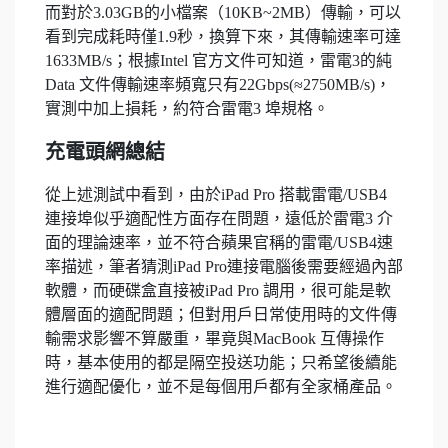
而對於3.03GB的小檔案（10KB~2MB）傳輸，可以
看到完成耗時僅1.9秒，換算下來，其傳輸速率可達
1633MB/s；根據Intel 官方文件可知道，雷電3的純
Data 文件傳輸速率頻寬只有22Gbps(≈2750MB/s)，
實測中加上損耗，約符合雷電3 埠規格。
充電頭網總結
從上述測試中看到，由於iPad Pro 搭載雷電/USB4
連接埠似乎適配性方面存在問題，遠低於雷電3 介
面的理論速率，並不符合蘋果官稱的雷電/USB4速
率描述，筆者猜測iPad Pro連接電腦後需要經過內部
軟體，而硬碟盒直接被iPad Pro 調用，很可能是軟
體層面的適配問題；但對用戶日常使用時的文件傳
輸需求影響不算嚴重，畢竟與MacBook 互傳操作
時，基本使用的都是隔空投送功能；只希望後續能
進行適配優化，並不是每個用戶都有全家桶產品。