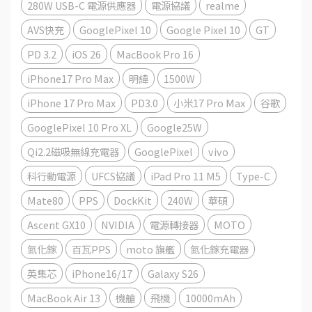
280W USB-C 電源供應器
電源協議
realme
AVS快充
GooglePixel 10
Google Pixel 10
GT
PD 3.2
iOS 26
MacBook Pro 16
iPhone17 Pro Max
明緯
1500W
iPhone 17 Pro Max
PD3.0
小米17 Pro Max
谷歌
GooglePixel 10 Pro XL
Google25W
Qi2.2磁吸無線充電器
GooglePixel
vivo
科行動電源
UFCS協議
iPad Pro 11 M5
Type-C
Mate80
PPS
DockKit
240W
華碩
Ascent GX10
NVIDIA
電源轉接器
MOTO
氮化鎵
百瓦PPS
moto 旗艦
氮化鎵充電器
英集芯
iPhone16/17
Galaxy S26
MacBook Air 13
機艙
飛機
10000mAh