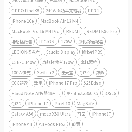
240W電源供應器
充電線
MacBook Pro
OPPO Find X8
240W滿功率充電器
PD3.1
iPhone 16e
MacBook Air 13 M4
MacBook Pro 16 M4 Pro
REDMI
REDMI K80 Pro
聯想拯救者
LEGION
170W
氮化鎵適配器
LEGION拯救者
Studio Display
拯救者PB9
USB-C 140W
聯想拯救者170W
摩托羅拉
100W快充
Switch 2
任天堂
Qi2.0
無線
CCC認證
筆電
iPhone 17 Pro
S25Edge
Plaud Note AI智慧錄音卡
影石Insta360 X5
iOS26
Qi2.2
iPhone 17
Pixel 10
MagSafe
Galaxy A56
moto X50 Ultra
召回
iPhone17
iPhone Air
AirPods Pro3
戴爾