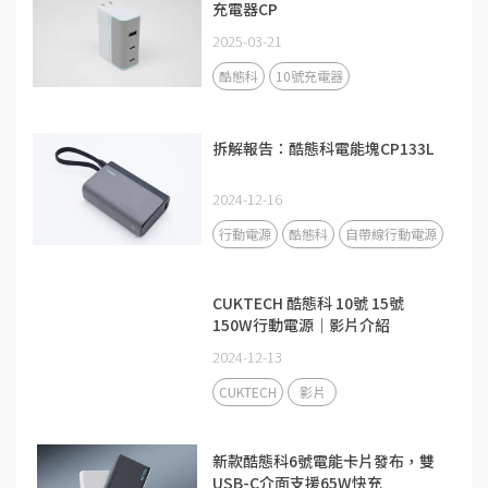
充電器CP
2025-03-21
酷態科
10號充電器
拆解報告：酷態科電能塊CP133L
2024-12-16
行動電源
酷態科
自帶線行動電源
CUKTECH 酷態科 10號 15號
150W行動電源｜影片介紹
2024-12-13
CUKTECH
影片
新款酷態科6號電能卡片發布，雙
USB-C介面支援65W快充