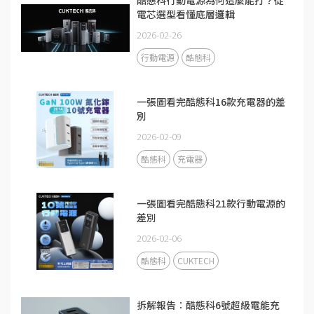
電芯選型看懂底層邏輯
2026-02-26
行動電源
酷態科
一張圖看完酷態科16款充電器的差
別
2026-02-09
酷態科
充電器
一張圖看完酷態科21款行動電源的
差別
2026-02-06
酷態科
CUKTECH
拆解報告：酷態科6號超級電能充