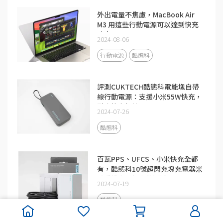
外出電量不焦慮，MacBook Air
M3 用這些行動電源可以達到快充
功率
2024-08-06
行動電源
酷態科
評測CUKTECH酷態科電能塊自帶
線行動電源：支援小米55W快充，
融合快充加持
2024-07-26
酷態科
百瓦PPS、UFCS、小米快充全都
有，酷態科10號超閃充塊充電器米
系手機充電相容性測試
2024-07-19
酷態科