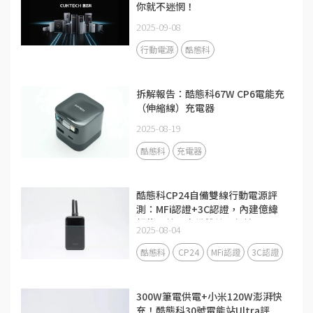
你就不迷惘！
2025-09-08
行動電源
酷態科
拆解報告：酷態科67W CP6電能充
（伸縮線）充電器
2025-08-19
酷態科
充電器
酷態科CP24自備雙線行動電源評
測：MFi認證+3C認證，內建億緯
鋰能電芯，自備雙線更便攜
2025-08-04
酷態科
CP24
MFi認證
3C認證
300W筆電供電+小米120W澎湃快
充！酷態科30號電能站Ultra評