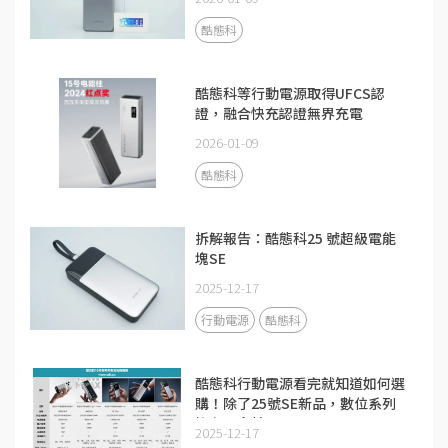
酷態科
酷態科等行動電源取得UFCS認
證，融合快充認證無界充電
2026-01-09
酷態科
拆解報告：酷態科25 號超級電能
塊SE
2025-12-17
行動電源
酷態科
酷態科行動電源看完就知道如何選
購！除了25號SE新品，數位系列
擁有更多精品
2025-12-17