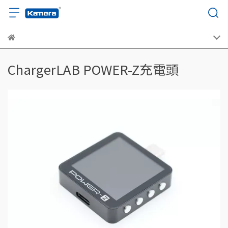
ChargerLAB POWER-Z充電頭