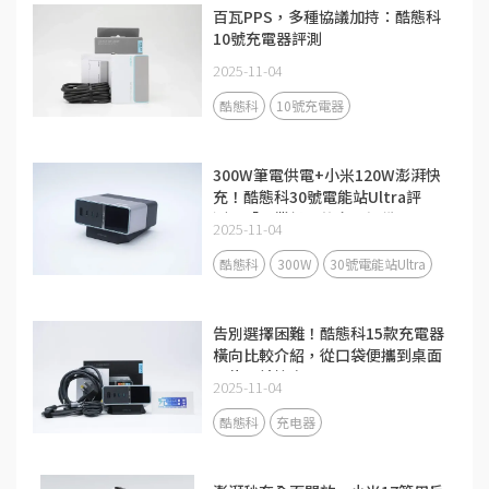
百瓦PPS，多種協議加持：酷態科
10號充電器評測
2025-11-04
酷態科
10號充電器
300W筆電供電+小米120W澎湃快
充！酷態科30號電能站Ultra評
測：「畢業級」的充電設備
2025-11-04
酷態科
300W
30號電能站Ultra
告別選擇困難！酷態科15款充電器
橫向比較介紹，從口袋便攜到桌面
全能一站搞定
2025-11-04
酷態科
充电器