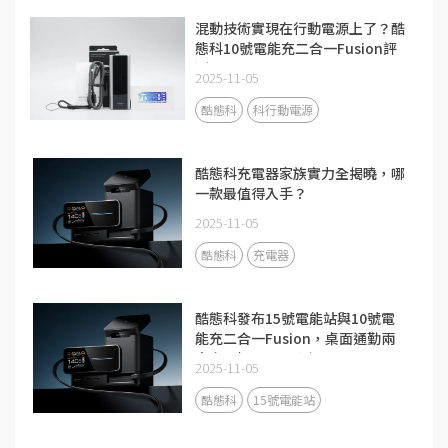
混動技術實現在行動電源上了？酷
態科10號電能充二合一Fusion評
測
2025-11-05
酷態科
科行動電源
酷態科充電器家族實力全揭曉，哪
一款最值得入手？
2025-11-05
酷態科
充電器
酷態科發布15號電能站與10號電
能充二合一Fusion，桌面通勤兩
大充電場景全面升級
2025-11-05
酷態科
15號電能站