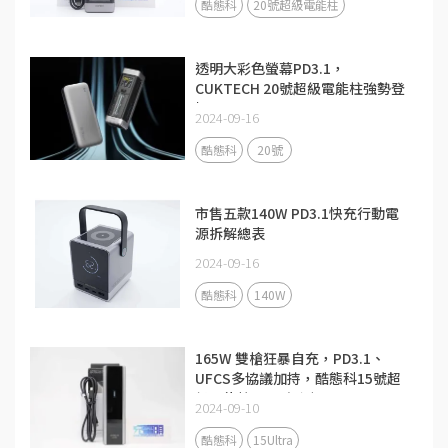
酷態科
20號超級電能柱
透明大彩色螢幕PD3.1，
CUKTECH 20號超級電能柱強勢登
場
2024-09-16
酷態科
20號
市售五款140W PD3.1快充行動電
源拆解總表
2024-09-16
酷態科
140W
165W 雙槍狂暴自充，PD3.1、
UFCS多協議加持，酷態科15號超
級電能柱Ultra評測
2024-09-10
酷態科
15Ultra