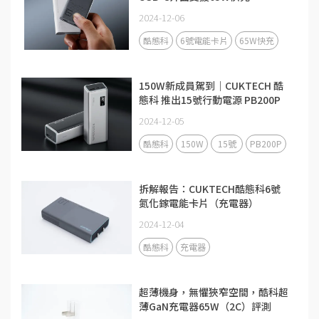
2024-12-06
酷態科
6號電能卡片
65W快充
150W新成員駕到｜CUKTECH 酷
態科 推出15號行動電源 PB200P
2024-12-05
酷態科
150W
15號
PB200P
拆解報告：CUKTECH酷態科6號
氮化鎵電能卡片（充電器）
2024-12-04
酷態科
充電器
超薄機身，無懼狹窄空間，酷科超
薄GaN充電器65W（2C）評測