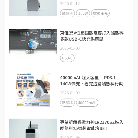
2026-01-12
酷態科
100W
數顯車充
東佳25V低壓固態電容打入酷態科
多款USB-C快充供應鏈
2026-01-09
USB-C
40000mAh超大容量！ PD3.1
140W快充，看完這篇酷態科行動
電源解析更了解
2026-01-09
酷態科
40000mAh
專業拆解透露力神LR2170SZ進入
酷態科25號超電能塊SE！
2026-01-09