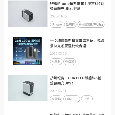
辨識iPhone精準快充！酷态科6號
螢幕顯充Ultra評測
2026-03-20
iPhone
酷态科
6號螢幕顯充Ultra
一文讀懂酷態科充電器定位，多場
景快充怎麼選比較合適
2026-03-16
酷態科
充電器
拆解報告：CUKTECH酷態科6號
螢幕顯充Ultra
2026-03-11
充電器
CUKTECH
6號
酷態科行動電源為何這麼能打？從