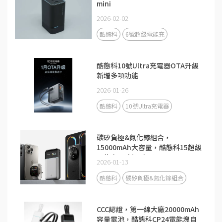
mini
2026-02-02
酷態科
6號超級電能充
酷態科10號Ultra充電器OTA升級
新增多項功能
2026-01-26
酷態科
10號Ultra充電器
碳矽負極&氮化鎵組合，
15000mAh大容量，酷態科15超級
電能卡Air新品來了！
2026-01-13
酷態科
碳矽負極&氮化鎵組合
CCC認證，第一線大廠20000mAh
容量電池，酷態科CP24電能塊自