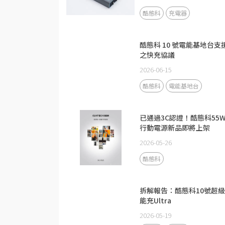
酷態科
充電器
酷態科 10 號電能基地台支
之快充協議
2026-06-15
酷態科
電能基地台
已通過3C認證！酷態科55
行動電源新品即將上架
2026-05-26
酷態科
拆解報告：酷態科10號超
能充Ultra
2026-05-19