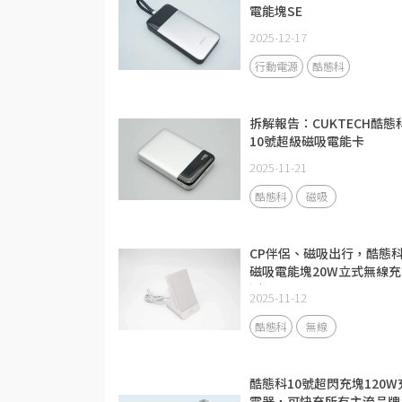
電能塊SE
2025-12-17
行動電源
酷態科
拆解報告：CUKTECH酷態
10號超級磁吸電能卡
2025-11-21
酷態科
磁吸
CP伴侶、磁吸出行，酷態
磁吸電能塊20W立式無線充
測
2025-11-12
酷態科
無線
酷態科10號超閃充塊120W
電器，可快充所有主流品牌