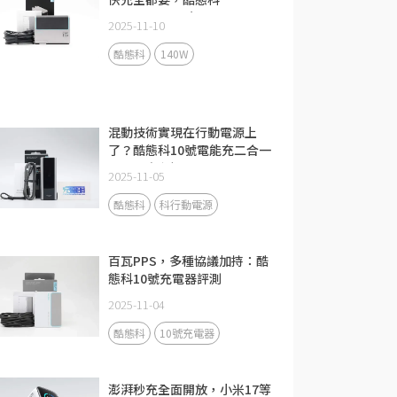
CUKTECH 15號140W 3C1A
2025-11-10
充電器評測
酷態科
140W
混動技術實現在行動電源上
了？酷態科10號電能充二合一
Fusion評測
2025-11-05
酷態科
科行動電源
百瓦PPS，多種協議加持：酷
態科10號充電器評測
2025-11-04
酷態科
10號充電器
澎湃秒充全面開放，小米17等