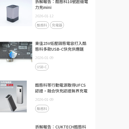
拆解報告：酷態科10號超級電
力充mini
2026-01-12
酷態科
充電器
東佳25V低壓固態電容打入酷
態科多款USB-C快充供應鏈
2026-01-09
USB-C
酷態科等行動電源取得UFCS
認證，融合快充認證無界充電
2026-01-09
酷態科
拆解報告：CUKTECH酷態科