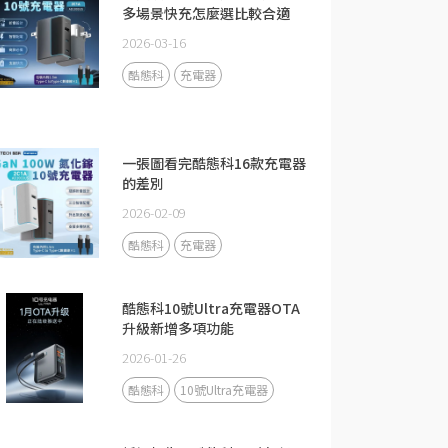
多場景快充怎麼選比較合適
2026-03-16
酷態科
充電器
一張圖看完酷態科16款充電器
的差別
2026-02-09
酷態科
充電器
酷態科10號Ultra充電器OTA
升級新增多項功能
2026-01-26
酷態科
10號Ultra充電器