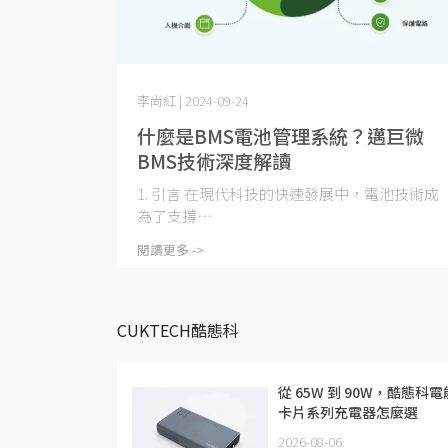
李尚紅 | 2024-09-24
什麼是BMS電池管理系統？邁巨微
BMS技術深度解讀
1. 引言 在現代科技的快速發展中，電池技術成
為了支撐⋯
閱讀更多 ->
CUKTECH酷態科
從 65W 到 90W，酷態科電
卡片系列充電器怎麼選
2026-08-06