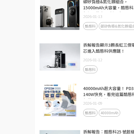
碳矽負極&氮化鎵組合，
15000mAh大容量，酷態科
超級電能卡Air新品來了！
2026-01-13
酷態科
碳矽負極&氮化鎵組
拆解報告顯示3顆長虹三傑
芯進入酷態科供應鏈！
2026-01-12
酷態科
40000mAh超大容量！ PD3
140W快充，看完這篇酷態
行動電源解析更了解
2026-01-09
酷態科
40000mAh
拆解報告：酷態科25 號超