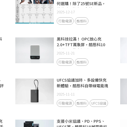
何選購！除了25號SE新品，
數位系列擁有更多精品
2025-12-17
行動電源
酷態科
科
黑科技拉滿！ OPC放心充
2.0+TFT萬象屏，酷態科10
號磁吸電能卡評測
2025-11-21
行動電源
酷態科
科
UFCS協議加持、多設備快充
評
新體驗，酷態科自帶線電能塊
CP133L評測
2025-11-11
行動電源
酷態科
UFCS協議
充
支援小米協議、PD、PPS、
手
UFCS等，酷態科15號電能柱