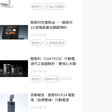
酷態科
CP桌上型風扇
酷態科充電新品——酷態科
10 號電能基站開啟預約
2026-06-01
酷態科
10 號電能基站
酷態科（CUKTECH）行動電
源代工版圖解析：雙核心大廠
如何撐起快充新勢力？
2026-05-25
酷態科
酷態科6號
拆解報告：酷態科CP24 電能
塊（自帶雙線）行動電源
2026-05-18