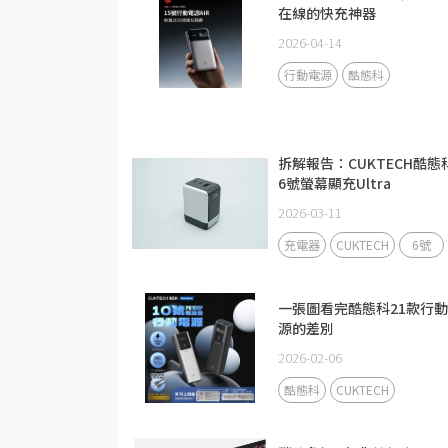
在線的快充神器
2026-04-14
行動電源
酷態科
拆解報告：CUKTECH酷態
6號螢幕顯充Ultra
2026-03-11
充電器
CUKTECH
6號
一張圖看完酷態科21款行
源的差別
2026-02-06
酷態科
CUKTECH