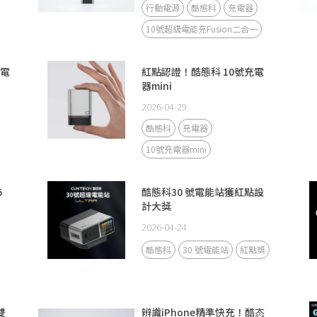
行動電源
酷態科
充電器
10號超級電能充Fusion二合一
級電
紅點認證！酷態科 10號充電
器mini
2026-04-29
酷態科
充電器
10號充電器mini
6
酷態科30 號電能站獲紅點設
計大獎
2026-04-24
酷態科
30 號電能站
紅點獎
雙
辨識iPhone精準快充！酷态