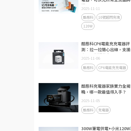
機
2025-11-11
酷態科
10號超閃充塊
120W
酷態科CP6電能充充電器評
測：拉一拉隨心出線，支援
米67W澎湃秒充！
2025-11-06
酷態科
CP6電能充充電器
酷態科充電器家族實力全揭
曉，哪一款最值得入手？
2025-11-05
酷態科
充電器
300W筆電供電+小米120W