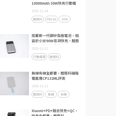
10000mAh 30W快充行動電
源PB100
2025-11-24
酷態科
PB100
30W
搭載新一代碳矽負極電池，相
容於小米90W澎湃快充，酷態
科15號超級電能卡Air評測
2025-11-12
行動電源
酷態科
無線有線全都要，酷態科磁吸
電能塊CP132ML評測
2025-11-11
酷態科
無線
有線
Xiaomi+PD+融合快充+QC，
快充全都要，酷態科