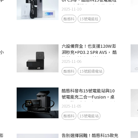
SE米系手機充電相容性測試
2025-11-10
酷態科
15號電能柱
六設備齊全！也支援120W澎
小
湃秒充+PD3.2 SPR AVS， 酷
態科15號超級電站評測
2025-11-06
酷態科
15號超級電站
酷態科發布15號電能站與10
號電能充二合一Fusion，桌
面通勤兩大充電場景全面升級
2025-11-05
酷態科
15號電能站
澎
告別選擇困難！酷態科15款充