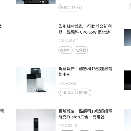
酷態科 15 號
援
告別線材雜亂，行動辦公新利
器：酷態科 CP6 65W 氮化鎵
伸縮線充電器
2026-06-02
酷態科
充電器
W
拆解報告：酷態科15號超級電
能卡Air
2026-05-26
行動電源
酷態科
級電
拆解報告：酷態科10號超級電
能充Fusion二合一充電器
2026-05-19