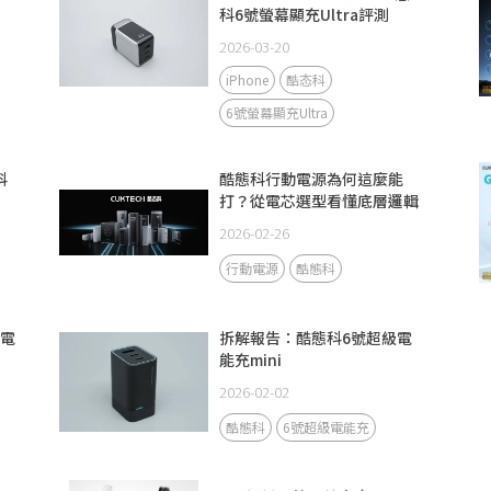
科6號螢幕顯充Ultra評測
2026-03-20
iPhone
酷态科
6號螢幕顯充Ultra
科
酷態科行動電源為何這麼能
打？從電芯選型看懂底層邏輯
2026-02-26
行動電源
酷態科
動電
拆解報告：酷態科6號超級電
能充mini
2026-02-02
酷態科
6號超級電能充