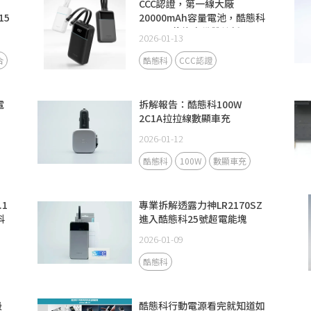
CCC認證，第一線大廠
15
20000mAh容量電池，酷態科
CP24電能塊自備雙線新品
2026-01-13
合
酷態科
CCC認證
電
拆解報告：酷態科100W
2C1A拉拉線數顯車充
2026-01-12
酷態科
100W
數顯車充
.1
專業拆解透露力神LR2170SZ
科
進入酷態科25號超電能塊
SE！
2026-01-09
酷態科
級
酷態科行動電源看完就知道如