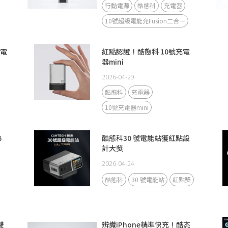
行動電源
酷態科
充電器
10號超級電能充Fusion二合一
級電
紅點認證！酷態科 10號充電
器mini
2026-04-29
酷態科
充電器
10號充電器mini
6
酷態科30 號電能站獲紅點設
計大獎
2026-04-24
酷態科
30 號電能站
紅點獎
雙
辨識iPhone精準快充！酷态