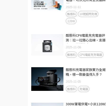
機
2025-11-11
酷態科
10號超閃充塊
120W
酷態科CP6電能充充電器評
測：拉一拉隨心出線，支援
米67W澎湃秒充！
2025-11-06
酷態科
CP6電能充充電器
酷態科充電器家族實力全揭
曉，哪一款最值得入手？
2025-11-05
酷態科
充電器
300W筆電供電+小米120W