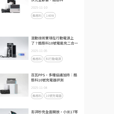
CUKTECH 15號140W 3C1A
2025-11-10
充電器評測
酷態科
140W
混動技術實現在行動電源上
了？酷態科10號電能充二合一
Fusion評測
2025-11-05
酷態科
科行動電源
百瓦PPS，多種協議加持：酷
態科10號充電器評測
2025-11-04
酷態科
10號充電器
澎湃秒充全面開放，小米17等