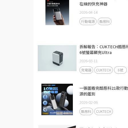
在線的快充神器
2026-04-14
行動電源
酷態科
拆解報告：CUKTECH酷態
6號螢幕顯充Ultra
2026-03-11
充電器
CUKTECH
6號
一張圖看完酷態科21款行
源的差別
2026-02-06
酷態科
CUKTECH