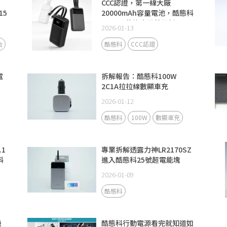
CCC認證，第一線大廠
15
20000mAh容量電池，酷態科
CP24電能塊自備雙線新品
2026-01-13
合
酷態科
CCC認證
電
拆解報告：酷態科100W
2C1A拉拉線數顯車充
2026-01-12
酷態科
100W
數顯車充
.1
專業拆解透露力神LR2170SZ
科
進入酷態科25號超電能塊
SE！
2026-01-09
酷態科
級
酷態科行動電源看完就知道如