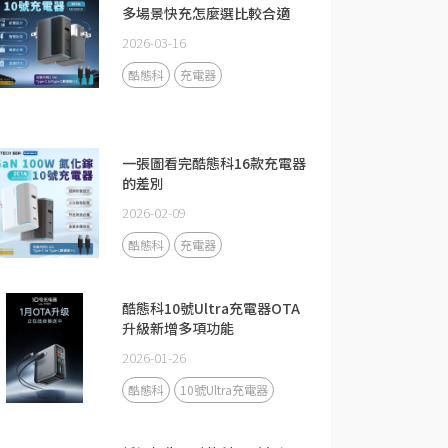
多場景快充怎麼選比較合適
2026-03-16
酷態科
充電器
一張圖看完酷態科16款充電器
的差別
2026-02-09
酷態科
充電器
酷態科10號Ultra充電器OTA
升級新增多項功能
2026-01-26
酷態科
10號Ultra充電器