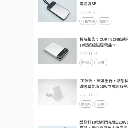
電能塊SE
2025-12-17
行動電源
酷態科
拆解報告：CUKTECH酷態
10號超級磁吸電能卡
2025-11-21
酷態科
磁吸
CP伴侶、磁吸出行，酷態
磁吸電能塊20W立式無線充
測
2025-11-12
酷態科
無線
酷態科10號超閃充塊120W
電器，可快充所有主流品牌