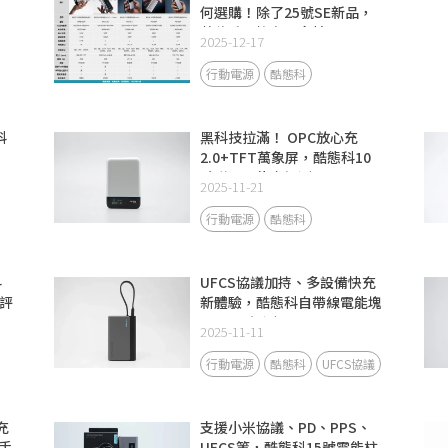
何選購！除了25號SE新品，
數位系列擁有更多精品
2025-12-17
行動電源
酷態科
科
黑科技拉滿！ OPC放心充
2.0+TFT萬象屏，酷態科10
號磁吸電能卡評測
2025-11-21
行動電源
酷態科
科
UFCS協議加持、多設備快充
評
新體驗，酷態科自帶線電能塊
CP133L評測
2025-11-11
行動電源
酷態科
UFCS協議
充
支援小米協議、PD、PPS、
手
UFCS等，酷態科15號電能柱