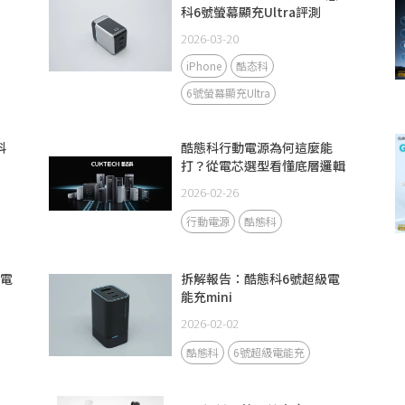
科6號螢幕顯充Ultra評測
2026-03-20
iPhone
酷态科
6號螢幕顯充Ultra
科
酷態科行動電源為何這麼能
打？從電芯選型看懂底層邏輯
2026-02-26
行動電源
酷態科
動電
拆解報告：酷態科6號超級電
能充mini
2026-02-02
酷態科
6號超級電能充