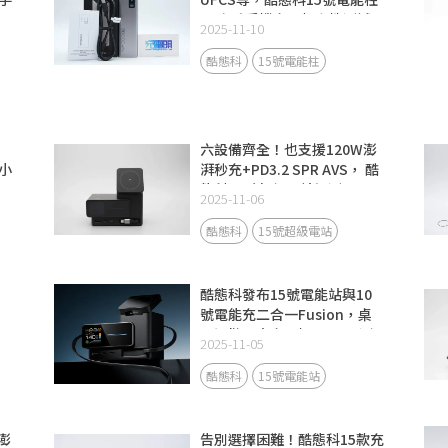
SE米系手機充電相容性測試
2025-11-10
酷態科
15號電能柱
六設備齊全！也支援120W澎
小
湃秒充+PD3.2 SPR AVS， 酷
態科15號超級電站評測
2025-11-06
酷態科
15號超級電站
酷態科發布15號電能站與10
號電能充二合一Fusion，桌
面通勤兩大充電場景全面升級
2025-11-05
酷態科
15號電能站
澎
告別選擇困難！酷態科15款充