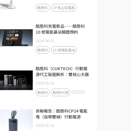
酷態科
CP桌上型風扇
酷態科充電新品——酷態科
10 號電能基站開啟預約
2026-06-01
酷態科
10 號電能基站
酷態科（CUKTECH）行動電
源代工版圖解析：雙核心大廠
如何撐起快充新勢力？
2026-05-25
酷態科
酷態科6號
拆解報告：酷態科CP24 電能
塊（自帶雙線）行動電源
2026-05-18