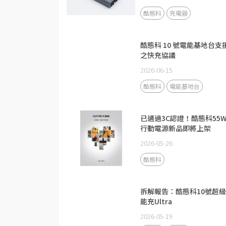
酷態科
充電器
酷態科 10 號電能基地台支
之快充協議
2026-06-15
酷態科
電能基地台
已通過3C認證！酷態科55
行動電源新品即將上架
2026-05-26
酷態科
拆解報告：酷態科10號超
能充Ultra
2026-05-19