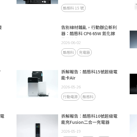
酷態科 15 號
援
告別線材雜亂，行動辦公新利
器：酷態科 CP6 65W 氮化鎵
伸縮線充電器
2026-06-02
酷態科
充電器
W
拆解報告：酷態科15號超級電
能卡Air
2026-05-26
行動電源
酷態科
級電
拆解報告：酷態科10號超級電
能充Fusion二合一充電器
2026-05-19