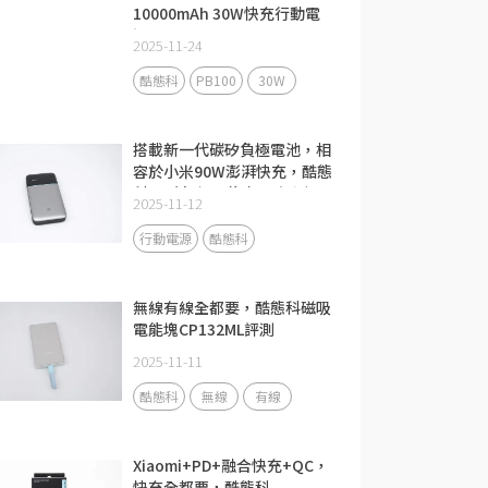
10000mAh 30W快充行動電
源PB100
2025-11-24
酷態科
PB100
30W
搭載新一代碳矽負極電池，相
容於小米90W澎湃快充，酷態
科15號超級電能卡Air評測
2025-11-12
行動電源
酷態科
無線有線全都要，酷態科磁吸
電能塊CP132ML評測
2025-11-11
酷態科
無線
有線
Xiaomi+PD+融合快充+QC，
快充全都要，酷態科