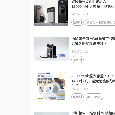
碳矽負極&氮化鎵組合，
15000mAh大容量，酷態科
超級電能卡Air新品來了！
2026-01-13
酷態科
碳矽負極&氮化鎵組
拆解報告顯示3顆長虹三傑
芯進入酷態科供應鏈！
2026-01-12
酷態科
40000mAh超大容量！ PD3
140W快充，看完這篇酷態
行動電源解析更了解
2026-01-09
酷態科
40000mAh
拆解報告：酷態科25 號超