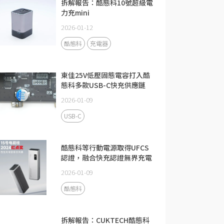
拆解報告：酷態科10號超級電
力充mini
2026-01-12
酷態科
充電器
東佳25V低壓固態電容打入酷
態科多款USB-C快充供應鏈
2026-01-09
USB-C
酷態科等行動電源取得UFCS
認證，融合快充認證無界充電
2026-01-09
酷態科
拆解報告：CUKTECH酷態科