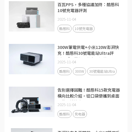
百瓦PPS，多種協議加持：酷態科
10號充電器評測
2025-11-04
酷態科
10號充電器
300W筆電供電+小米120W澎湃快
充！酷態科30號電能站Ultra評
測：「畢業級」的充電設備
2025-11-04
酷態科
300W
30號電能站Ultra
告別選擇困難！酷態科15款充電器
橫向比較介紹，從口袋便攜到桌面
全能一站搞定
2025-11-04
酷態科
充电器