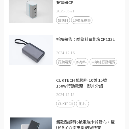
充電器CP
2025-03-21
酷態科
10號充電器
拆解報告：酷態科電能塊CP133L
2024-12-16
行動電源
酷態科
自帶線行動電源
CUKTECH 酷態科 10號 15號
150W行動電源｜影片介紹
2024-12-13
CUKTECH
影片
新款酷態科6號電能卡片發布，雙
USB-C介面支援65W快充