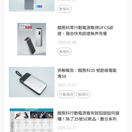
酷態科
酷態科等行動電源取得UFCS認
證，融合快充認證無界充電
2026-01-09
酷態科
拆解報告：酷態科25 號超級電能
塊SE
2025-12-17
行動電源
酷態科
酷態科行動電源看完就知道如何選
購！除了25號SE新品，數位系列
擁有更多精品
2025-12-17