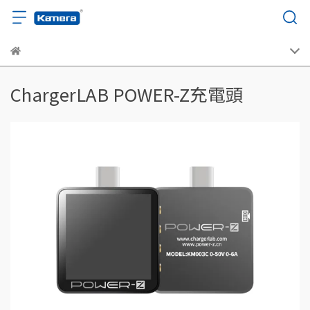
ChargerLAB POWER-Z充電頭