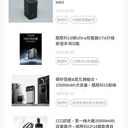
mini
2026-02-02
酷態科
6號超級電能充
酷態科10號Ultra充電器OTA升級
新增多項功能
2026-01-26
酷態科
10號Ultra充電器
碳矽負極&氮化鎵組合，
15000mAh大容量，酷態科15超級
電能卡Air新品來了！
2026-01-13
酷態科
碳矽負極&氮化鎵組合
CCC認證，第一線大廠20000mAh
容量電池，酷態科CP24電能塊自