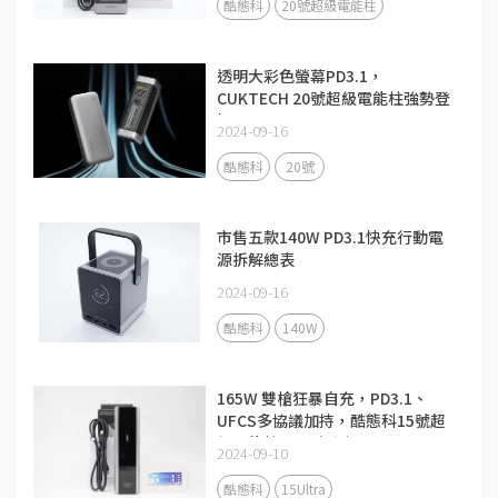
酷態科
20號超級電能柱
透明大彩色螢幕PD3.1，
CUKTECH 20號超級電能柱強勢登
場
2024-09-16
酷態科
20號
市售五款140W PD3.1快充行動電
源拆解總表
2024-09-16
酷態科
140W
165W 雙槍狂暴自充，PD3.1、
UFCS多協議加持，酷態科15號超
級電能柱Ultra評測
2024-09-10
酷態科
15Ultra