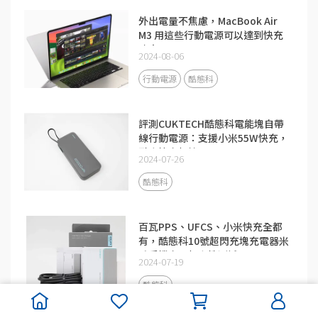
外出電量不焦慮，MacBook Air
M3 用這些行動電源可以達到快充
功率
2024-08-06
行動電源
酷態科
評測CUKTECH酷態科電能塊自帶
線行動電源：支援小米55W快充，
融合快充加持
2024-07-26
酷態科
百瓦PPS、UFCS、小米快充全都
有，酷態科10號超閃充塊充電器米
系手機充電相容性測試
2024-07-19
酷態科