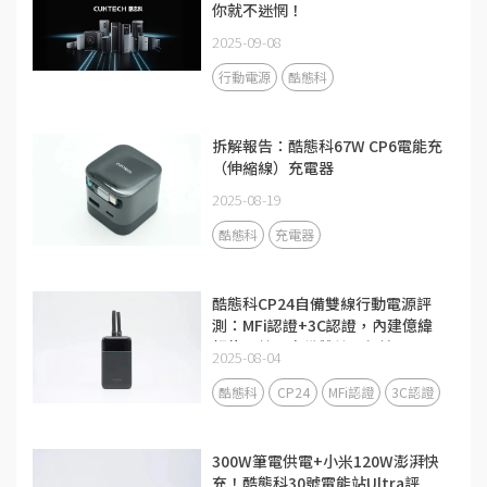
你就不迷惘！
2025-09-08
行動電源
酷態科
拆解報告：酷態科67W CP6電能充
（伸縮線）充電器
2025-08-19
酷態科
充電器
酷態科CP24自備雙線行動電源評
測：MFi認證+3C認證，內建億緯
鋰能電芯，自備雙線更便攜
2025-08-04
酷態科
CP24
MFi認證
3C認證
300W筆電供電+小米120W澎湃快
充！酷態科30號電能站Ultra評