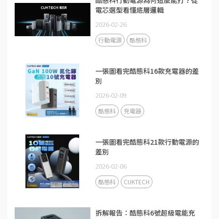
電芯選型看懂底層邏輯
2026-02-26
行動電源
酷態科
一張圖看完酷態科16款充電器的差
別
2026-02-09
酷態科
充電器
一張圖看完酷態科21款行動電源的
差別
2026-02-06
酷態科
CUKTECH
拆解報告：酷態科6號超級電能充