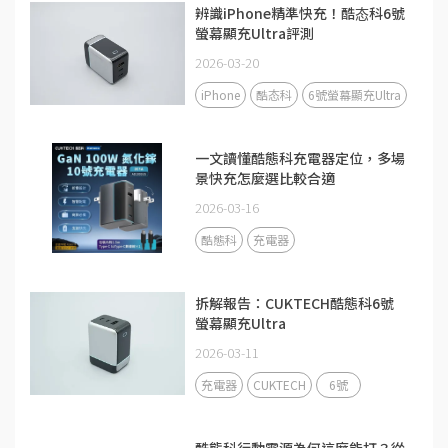
辨識iPhone精準快充！酷态科6號
螢幕顯充Ultra評測
2026-03-20
iPhone
酷态科
6號螢幕顯充Ultra
一文讀懂酷態科充電器定位，多場
景快充怎麼選比較合適
2026-03-16
酷態科
充電器
拆解報告：CUKTECH酷態科6號
螢幕顯充Ultra
2026-03-11
充電器
CUKTECH
6號
酷態科行動電源為何這麼能打？從