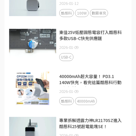
2026-01-12
酷態科
100W
數顯車充
東佳25V低壓固態電容打入酷態科
多款USB-C快充供應鏈
2026-01-09
USB-C
40000mAh超大容量！ PD3.1
140W快充，看完這篇酷態科行動
電源解析更了解
2026-01-09
酷態科
40000mAh
專業拆解透露力神LR2170SZ進入
酷態科25號超電能塊SE！
2026-01-09