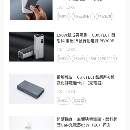
2024-12-06
酷態科
6號電能卡片
65W快充
150W新成員駕到｜CUKTECH 酷
態科 推出15號行動電源 PB200P
2024-12-05
酷態科
150W
15號
PB200P
拆解報告：CUKTECH酷態科6號
氮化鎵電能卡片（充電器）
2024-12-04
酷態科
充電器
超薄機身，無懼狹窄空間，酷科超
薄GaN充電器65W（2C）評測