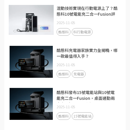
混動技術實現在行動電源上了？酷
態科10號電能充二合一Fusion評
測
2025-11-05
酷態科
科行動電源
酷態科充電器家族實力全揭曉，哪
一款最值得入手？
2025-11-05
酷態科
充電器
酷態科發布15號電能站與10號電
能充二合一Fusion，桌面通勤兩
大充電場景全面升級
2025-11-05
酷態科
15號電能站