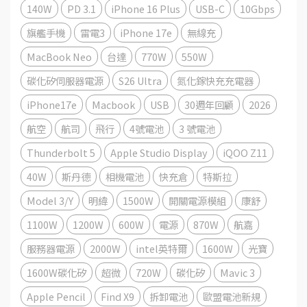
140W
PD 3.1
iPhone 16 Plus
USB-C
10Gbps
旗艦手機
雷電3
iPhone 17e
無線充
MacBook Neo
台達
770W
550W
碳化矽伺服器電源
S26 Ultra
氮化鎵快充充電器
iPhone17e
Macbook
USB
30週年回顧
2026
航空
航司
飛行
4號電池
3 號電池
Thunderbolt 5
Apple Studio Display
iQOO Z11
40W
斯丹德
相機電池
快充倉
特斯拉
Model 3/Y
明緯
1500W
開關電源模組
康舒
1100W
1200W
600W
電源
870W
航嘉
服務器電源
2000W
intel英特爾
1600W
光寶
1600W碳化矽
超微
720W
碳化矽
Mavic 3
Apple Pencil
Find X9
拆卸電池
歐盟電池新規