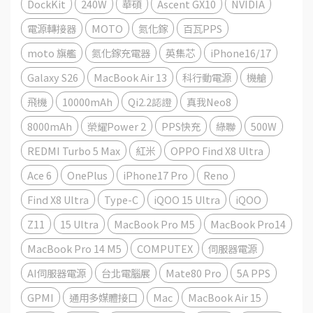
DockKit
240W
華碩
Ascent GX10
NVIDIA
電源轉接器
MOTO
氮化鎵
百瓦PPS
moto 旗艦
氮化鎵充電器
英集芯
iPhone16/17
Galaxy S26
MacBook Air 13
科行動電源
機艙
飛機
10000mAh
Qi2.2認證
真我Neo8
8000mAh
榮耀Power 2
PPS快充
綠聯
500W
REDMI Turbo 5 Max
紅米
OPPO Find X8 Ultra
Ace 6
OnePlus
iPhone17 Pro
Reno
Find X8 Ultra
Type-C
iQOO 15 Ultra
iQOO
Z11
15 Ultra
MacBook Pro M5
MacBook Pro14
MacBook Pro 14 M5
COMPUTEX
伺服器電源
AI伺服器電源
台北電腦展
Mate80 Pro
5A PPS
GPMI
通用多媒體接口
Mac
MacBook Air 15