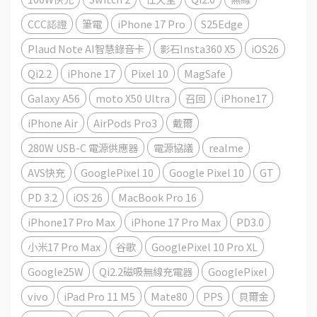
CCC認證
筆電
iPhone 17 Pro
S25Edge
Plaud Note AI智慧錄音卡
影石Insta360 X5
iOS26
Qi2.2
iPhone 17
Pixel 10
MagSafe
Galaxy A56
moto X50 Ultra
召回
iPhone17
iPhone Air
AirPods Pro3
戴爾
280W USB-C 電源供應器
電源協議
realme
AVS快充
GooglePixel 10
Google Pixel 10
GT
PD 3.2
iOS 26
MacBook Pro 16
iPhone17 Pro Max
iPhone 17 Pro Max
PD3.0
小米17 Pro Max
谷歌
GooglePixel 10 Pro XL
Google25W
Qi2.2磁吸無線充電器
GooglePixel
vivo
iPad Pro 11 M5
Mate80
PPS
貝爾金