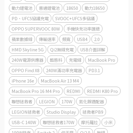
動力鋰電池
普通鋰電池
18650
動力18650
PD、UFCS協議充電
SVOOC+UFCS多協議
OPPO SUPERVOOC 80W
手機快充功率匯總
蘋果數據線
傳輸速率
頻寬
USB4
2.0
HMD Skyline 5G
Qi2無線充電
USB介面詳解
240W電源供應器
酷態科
充電線
MacBook Pro
OPPO Find X8
240W滿功率充電器
PD3.1
iPhone 16e
MacBook Air 13 M4
MacBook Pro 16 M4 Pro
REDMI
REDMI K80 Pro
聯想拯救者
LEGION
170W
氮化鎵適配器
LEGION拯救者
Studio Display
拯救者PB9
USB-C 140W
聯想拯救者170W
摩托羅拉
小米
100W快充
Switch 2
任天堂
Qi2.0
無線