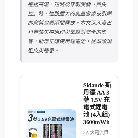
遭遇高溫、短路或穿刺觸發「熱失
控」時，這股龐大的能量會像被引燃
的燃料包般瞬間釋放。本文深入淺出
科普熱失控原理與電壓對安全的影
響，助您正確使用鋰電池，從源頭規
避火災隱患。
Sidande 斯
丹德 AA 3
號 1.5V 充
電式鋰電
池 (4入組)
3600mWh
3A 大電流恆