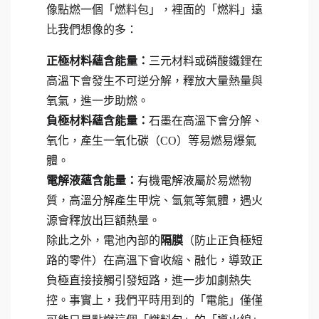
像點燃一個「燃料包」，裡面的「燃料」遠
比我們想像的多：
正極材料蘊含能量：
三元材料或磷酸鐵鋰在
高溫下會發生不可逆分解，釋放大量熱量與
氧氣，進一步助燃。
負極材料蘊含能量：
石墨在高溫下會分解、
氧化，產生一氧化碳（CO）等易燃易爆氣
體。
電解液蘊含能量：
有機電解液屬於易燃物
質，高溫分解產生甲烷、氫氣等氣體，遇火
源會釋放出巨額熱量。
除此之外，電池內部的
隔膜
（防止正負極短
路的零件）在高溫下會收縮、融化，導致正
負極直接接觸引發短路，進一步加劇熱失
控。事實上，我們平時用到的「電能」僅僅