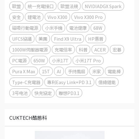
歐盟
統一充電接口
歐盟法規
NVIDIADGX Spark
安全
鋰電池
Vivo X300
Vivo X300 Pro
磁吸行動電源
小米手機
電池健康
68W
UFCS協議
美團
Find X9 Ultra
HP惠普
1000W伺服器電源
充電倍率
科普
ACER
宏碁
PC電源
650W
小米17T
小米17T Pro
Pura X Max
15T
AI
手持風扇
米家
電能棒
Type-C充電器
專利Easy Link+PD 3.1
億緯鋰能
3号电池
快充協定
聯想PD3.1
CUKTECH酷態科