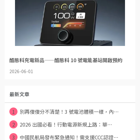
酷態科充電新品——酷態科 10 號電能基站開啟預約
2026-06-01
最新文章
1
別再傻傻分不清楚！3 號電池體積一樣，內⋯
2
2026 出國必看！行動電源新規上路：華⋯
3
中國民航局發布緊急通知！需支援CCC認證⋯