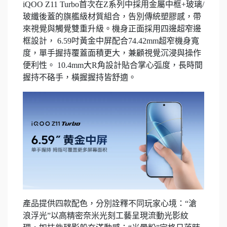
iQOO Z11 Turbo首次在Z系列中採用金屬中框+玻璃/
玻纖後蓋的旗艦級材質組合，告別傳統塑膠感，帶
來視覺與觸覺雙重升級。機身正面採用四邊超窄邊
框設計， 6.59吋黃金中屏配合74.42mm超窄機身寬
度，單手握持覆蓋面積更大，兼顧視覺沉浸與操作
便利性。 10.4mm大R角設計貼合掌心弧度，長時間
握持不硌手，橫握握持皆舒適。
產品提供四款配色，分別詮釋不同玩家心境：“滄
浪浮光”以高精密奈米光刻工藝呈現流動光影紋