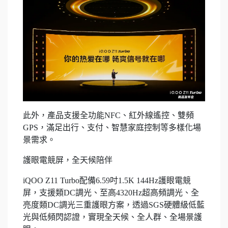
此外，產品支援全功能NFC、紅外線遙控、雙頻
GPS，滿足出行、支付、智慧家庭控制等多樣化場
景需求。
護眼電競屏，全天候陪伴
iQOO Z11 Turbo配備6.59吋1.5K 144Hz護眼電競
屏，支援類DC調光、至高4320Hz超高頻調光、全
亮度類DC調光三重護眼方案，透過SGS硬體級低藍
光與低頻閃認證，實現全天候、全人群、全場景護