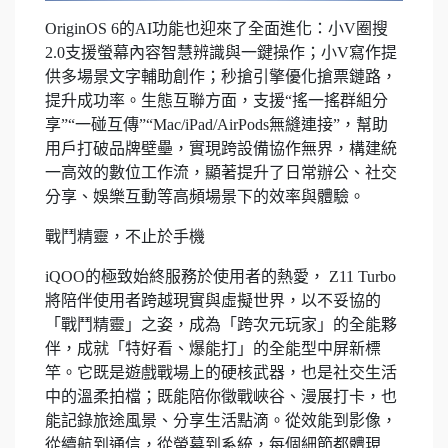
OriginOS 6的AI功能也迎來了全面進化：小V圈搜
2.0支援螢幕內容智慧辨識與一鍵操作；小V寫作提
供多場景文字輔助創作；秒搶引擎優化搶票鏈路，
提升成功率。生態互聯方面，支援“搖一搖群組分
享”“一碰互傳”“Mac/iPad/AirPods無縫連接”，幫助
用戶打破品牌壁壘，實現跨設備協作無界，構建統
一高效的數位工作流，顯著提升了日常辦公、社交
分享、娛樂互動等高頻場景下的效率與體驗。
戰鬥精靈，不止於手機
iQOO的極致始終服務於使用者的熱愛， Z11 Turbo
將陪伴使用者跨越現實與虛擬世界，以不妥協的
「戰鬥精靈」之姿，成為「跨次元玩家」的全能夥
伴，成就「特好看、爆能打」的全能型中屏新標
竿。它既是遊戲戰場上的硬核武器，也是社交生活
中的溫柔拍檔；既能陪你徵戰峽谷、漫展打卡，也
能記錄旅途風景、分享生活點滴。從效能到影像，
從續航到通信，從螢幕到系統，每個細節都體現