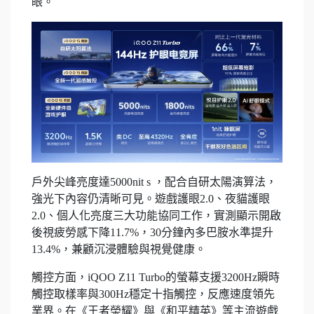
眼。
戶外尖峰亮度達5000nit s ，配合自研太陽演算法，
強光下內容仍清晰可見。遊戲護眼2.0、夜貓護眼
2.0、個人化亮度三大功能協同工作，實測顯示開啟
後視疲勞感下降11.7%，30分鐘內多巴胺水準提升
13.4%，兼顧沉浸體驗與視覺健康。
觸控方面，iQOO Z11 Turbo的螢幕支援3200Hz瞬時
觸控取樣率與300Hz穩定十指觸控，反應速度領先
業界。在《王者榮耀》與《和平精英》等主流遊戲