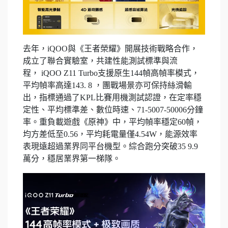
去年，iQOO與《王者榮耀》開展技術戰略合作，
成立了聯合實驗室，共建性能測試標準與流
程， iQOO Z11 Turbo支援原生144幀高幀率模式，
平均幀率高達143. 8 ，團戰場景亦可保持絲滑輸
出，指標通過了KPL比賽用機測試認證，在定率穩
定性、平均標準差、數位時速、71-5007-50006分鐘
率。重負載遊戲《原神》中，平均幀率穩定60幀，
均方差低至0.56，平均耗電量僅4.54W，能源效率
表現遠超過業界同平台機型。綜合跑分突破35 9.9
萬分，穩居業界第一梯隊。