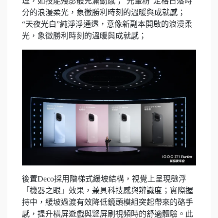
理，如技能殘影般充滿動感；“光暈粉”定格日落時
分的浪漫柔光，象徵勝利時刻的溫暖與成就感；
“天夜光白”純淨淨通透，意像新副本開啟的浪漫柔
光，象徵勝利時刻的溫暖與成就感；
後置Deco採用階梯式緩坡結構，視覺上呈現懸浮
「機器之眼」效果，兼具科技感與辨識度；實際握
持中，緩坡過渡有效降低鏡頭模組突起帶來的硌手
感，提升橫屏遊戲與豎屏刷視頻時的舒適體驗。此