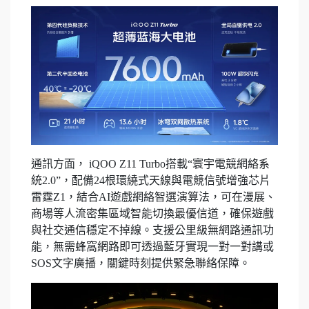
通訊方面， iQOO Z11 Turbo搭載“寰宇電競網絡系
統2.0”，配備24根環繞式天線與電競信號增強芯片
雷霆Z1，結合AI遊戲網絡智選演算法，可在漫展、
商場等人流密集區域智能切換最優信道，確保遊戲
與社交通信穩定不掉線。支援公里級無網路通訊功
能，無需蜂窩網路即可透過藍牙實現一對一對講或
SOS文字廣播，關鍵時刻提供緊急聯絡保障。