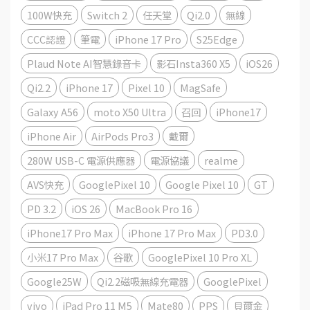
100W快充
Switch 2
任天堂
Qi2.0
無線
CCC認證
筆電
iPhone 17 Pro
S25Edge
Plaud Note AI智慧錄音卡
影石Insta360 X5
iOS26
Qi2.2
iPhone 17
Pixel 10
MagSafe
Galaxy A56
moto X50 Ultra
召回
iPhone17
iPhone Air
AirPods Pro3
戴爾
280W USB-C 電源供應器
電源協議
realme
AVS快充
GooglePixel 10
Google Pixel 10
GT
PD 3.2
iOS 26
MacBook Pro 16
iPhone17 Pro Max
iPhone 17 Pro Max
PD3.0
小米17 Pro Max
谷歌
GooglePixel 10 Pro XL
Google25W
Qi2.2磁吸無線充電器
GooglePixel
vivo
iPad Pro 11 M5
Mate80
PPS
貝爾金