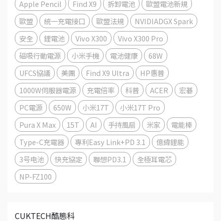
Apple Pencil
Find X9
拆卸電池
歐盟電池新規
歐盟
統一充電接口
歐盟法規
NVIDIADGX Spark
安全
鋰電池
Vivo X300
Vivo X300 Pro
磁吸行動電源
小米手機
電池健康
68W
UFCS協議
美團
Find X9 Ultra
HP惠普
1000W伺服器電源
充電倍率
科普
ACER
宏碁
PC電源
650W
小米17T
小米17T Pro
Pura X Max
15T
AI
手持風扇
米家
電能棒
Type-C充電器
專利Easy Link+PD 3.1
億緯鋰能
3号电池
快充協定
聯想PD3.1
全極耳電芯
NP-FZ100
CUKTECH酷態科