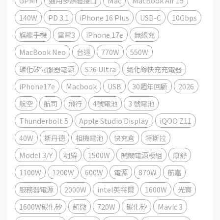
GPMI
通用多媒體接口
Mac
MacBook Air 15
140W
PD 3.1
iPhone 16 Plus
USB-C
10Gbps
旗艦手機
雷電3
iPhone 17e
無線充
MacBook Neo
台達
770W
550W
碳化矽伺服器電源
S26 Ultra
氮化鎵快充充電器
iPhone17e
Macbook
USB
30週年回顧
2026
航空
航司
飛行
4號電池
3 號電池
Thunderbolt 5
Apple Studio Display
iQOO Z11
40W
斯丹德
相機電池
快充倉
特斯拉
Model 3/Y
明緯
1500W
開關電源模組
康舒
1100W
1200W
600W
電源
870W
航嘉
服務器電源
2000W
intel英特爾
1600W
光寶
1600W碳化矽
超微
720W
碳化矽
Mavic 3