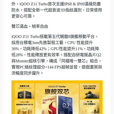
外，iQOO Z11 Turbo首次支援IP68 & IP69滿級防塵
防水，搭配全新一代超音波3D指紋識別，日常使用
更安心可靠。
雙芯滿血，幀率自由
iQOO Z11 Turbo搭載第五代驍龍8旗艦移動平台，
採用台積電3nm先進製程工藝，CPU 性能提升
36%，功耗降低42%；GPU性能提升11%，功耗降
低28%，性能釋放更有效率。搭配自研電競晶片Q2
與Monster超核引擎，構成「同檔唯一雙芯」組合，
實現PC級紋理超分+144 FPS超幀並發，遊戲畫質與
流暢度同步躍升。