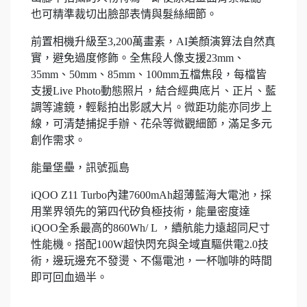
也可精準裁切出臉部表情與髮絲細節。
前置相機升級至3,200萬畫素，AI美顏演算法自然真
實，避免過度修飾。全焦段人像支援23mm、
35mm、50mm、85mm、100mm五檔焦段，每檔皆
支援Live Photo動態照片，結合經典底片、正片、藍
調等濾鏡，輕鬆拍出影感大片。微距功能亦同步上
線，可清楚捕捉手辦、花朵等微觀細節，滿足多元
創作需求。
能量堡壘，訊號孤島
iQOO Z11 Turbo內建7600mAh超薄藍海大電池，採
用業界領先的第四代矽負極技術，能量密度達
iQOO全系最高的860Wh/ L ，續航能力遠超同尺寸
性能機。搭配100W超快閃充與全域直驅供電2.0技
術，邊玩邊充不發燙、不傷電池，一杯咖啡的時間
即可回血過半。