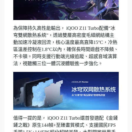
為保障持久高性能輸出， iQOO Z11 Turbo配備“冰
穹雙網散熱系統”，透過雙層高密度毛細網結構主
動加速冷凝液回流，核心溫度最高直降15°C，冷熱
區溫差控制在1.8°C以內，確保長時間遊戲不降頻、
不卡頓。同時支援行動端光線追蹤、超感音域演算
法，視聽觸三位一體沉浸體驗進一步強化。
值得一提的是， iQOO Z11 Turbo還首發適配《金鏟
鏟之戰》原生144幀+至臻畫質模式、支援國民FPS