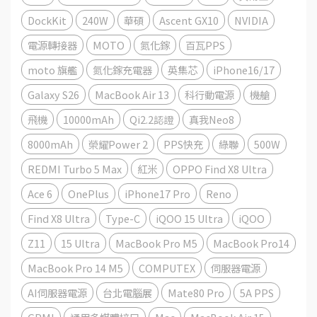
DockKit
240W
華碩
Ascent GX10
NVIDIA
電源轉接器
MOTO
氮化鎵
百瓦PPS
moto 旗艦
氮化鎵充電器
英集芯
iPhone16/17
Galaxy S26
MacBook Air 13
科行動電源
機艙
飛機
10000mAh
Qi2.2認證
真我Neo8
8000mAh
榮耀Power 2
PPS快充
綠聯
500W
REDMI Turbo 5 Max
紅米
OPPO Find X8 Ultra
Ace 6
OnePlus
iPhone17 Pro
Reno
Find X8 Ultra
Type-C
iQOO 15 Ultra
iQOO
Z11
15 Ultra
MacBook Pro M5
MacBook Pro14
MacBook Pro 14 M5
COMPUTEX
伺服器電源
AI伺服器電源
台北電腦展
Mate80 Pro
5A PPS