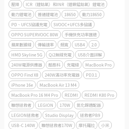
壓降
ICR（鋰鈷氧）和INR（鋰鎳錳鈷氧）鋰電池
動力鋰電池
普通鋰電池
18650
動力18650
PD、UFCS協議充電
SVOOC+UFCS多協議
OPPO SUPERVOOC 80W
手機快充功率匯總
蘋果數據線
傳輸速率
頻寬
USB4
2.0
HMD Skyline 5G
Qi2無線充電
USB介面詳解
240W電源供應器
酷態科
充電線
MacBook Pro
OPPO Find X8
240W滿功率充電器
PD3.1
iPhone 16e
MacBook Air 13 M4
MacBook Pro 16 M4 Pro
REDMI
REDMI K80 Pro
聯想拯救者
LEGION
170W
氮化鎵適配器
LEGION拯救者
Studio Display
拯救者PB9
USB-C 140W
聯想拯救者170W
摩托羅拉
小米