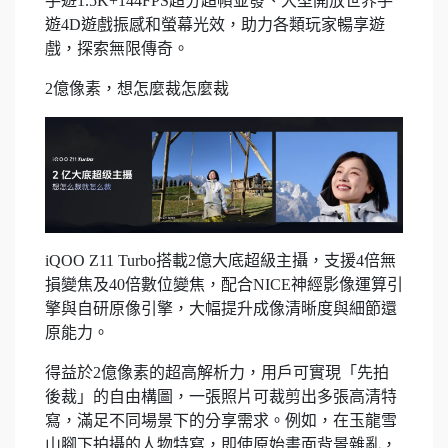
手遊1.5K+144FPS超分超幀並發、大型開放世界手
遊4D遊戲振感和螢幕光效，助力各類玩家暢享遊
戲，探索無限傳奇。
2億像素，想怎麼裁怎麼裁
iQOO Z11 Turbo搭載2億大底超級主攝，支援4倍無
損變焦及40倍數位變焦，配合NICE神經影像運算引
擎與自研原像引擎，大幅提升成像清晰度與細節還
原能力。
得益於2億像素的超高解析力，用戶可實現「先拍
後裁」的自由構圖，一張照片可裁剪出多張高清特
寫，滿足不同場景下的分享需求。例如，在玉龍雪
山腳下拍攝的人物特寫，即使原始畫面背景雜亂，