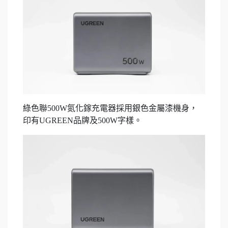
綠色聯500W氮化鎵充電器採用銀色金屬漆機身，
印有UGREEN品牌及500W字樣。