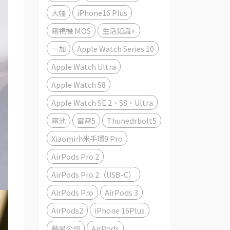
大疆
iPhone16 Plus
電視機 MOS
生活知識+
一加
Apple Watch Series 10
Apple Watch Ultra
Apple Watch S8
Apple Watch SE 2、S8、Ultra
電池
雷電5
Thunedrbolt5
Xiaomi小米手環9 Pro
AirPods Pro 2
AirPods Pro 2（USB-C）
AirPods Pro
AirPods 3
AirPods2
iPhone 16Plus
蘋果公司
AirPods