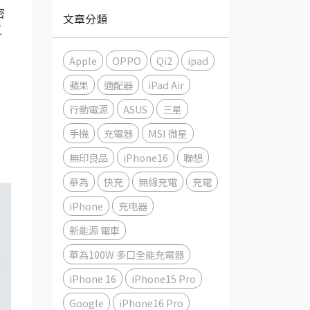
密
文章分類
五
Apple
OPPO
Qi2
ipad
蘋果
適配器
iPad Air
行動電源
ASUS
三星
手機
充電器
MSI 微星
無印良品
iPhone16
聯想
華為
快充
無線充電
充電
iPhone
充电器
新能源 電車
華為100W 多口全能充電器
iPhone 16
iPhone15 Pro
Google
iPhone16 Pro