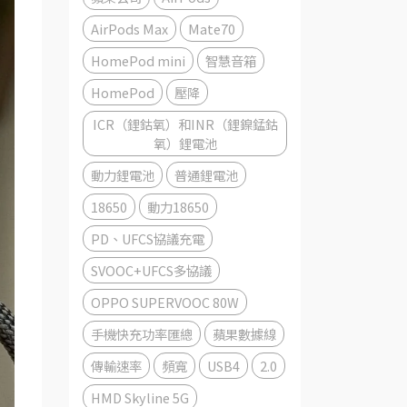
AirPods Max
Mate70
HomePod mini
智慧音箱
HomePod
壓降
ICR（鋰鈷氧）和INR（鋰鎳錳鈷
氧）鋰電池
動力鋰電池
普通鋰電池
18650
動力18650
PD、UFCS協議充電
SVOOC+UFCS多協議
OPPO SUPERVOOC 80W
手機快充功率匯總
蘋果數據線
傳輸速率
頻寬
USB4
2.0
HMD Skyline 5G