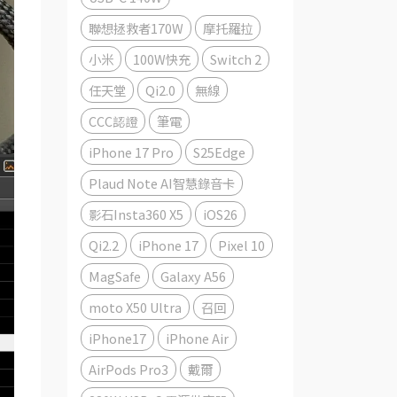
聯想拯救者170W
摩托羅拉
小米
100W快充
Switch 2
任天堂
Qi2.0
無線
CCC認證
筆電
iPhone 17 Pro
S25Edge
Plaud Note AI智慧錄音卡
影石Insta360 X5
iOS26
Qi2.2
iPhone 17
Pixel 10
MagSafe
Galaxy A56
moto X50 Ultra
召回
iPhone17
iPhone Air
AirPods Pro3
戴爾