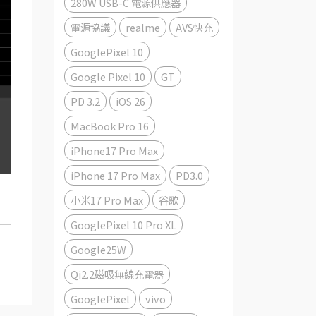
280W USB-C 電源供應器
電源協議
realme
AVS快充
GooglePixel 10
Google Pixel 10
GT
PD 3.2
iOS 26
MacBook Pro 16
iPhone17 Pro Max
iPhone 17 Pro Max
PD3.0
小米17 Pro Max
谷歌
GooglePixel 10 Pro XL
Google25W
Qi2.2磁吸無線充電器
GooglePixel
vivo