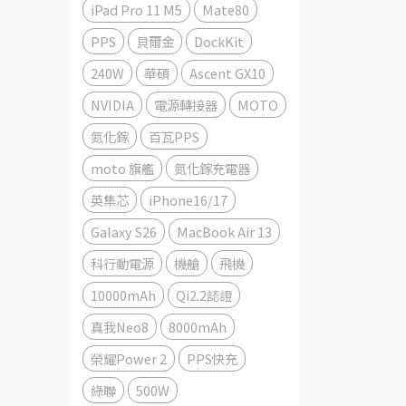
iPad Pro 11 M5
Mate80
PPS
貝爾金
DockKit
240W
華碩
Ascent GX10
NVIDIA
電源轉接器
MOTO
氮化鎵
百瓦PPS
moto 旗艦
氮化鎵充電器
英集芯
iPhone16/17
Galaxy S26
MacBook Air 13
科行動電源
機艙
飛機
10000mAh
Qi2.2認證
真我Neo8
8000mAh
榮耀Power 2
PPS快充
綠聯
500W