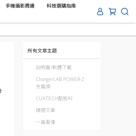
手機攝影周邊
科技選購指南
所有文章主題
說明書/軟體下載
ChargerLAB POWER-Z
充電頭
分
CUKTECH酷態科
精選文章
功
一篇看懂