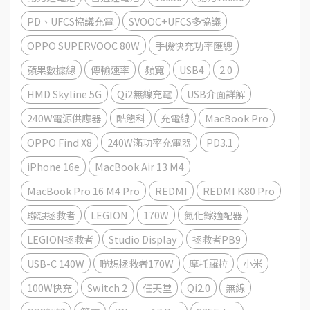
PD、UFCS協議充電
SVOOC+UFCS多協議
OPPO SUPERVOOC 80W
手機快充功率匯總
蘋果數據線
傳輸速率
頻寬
USB4
2.0
HMD Skyline 5G
Qi2無線充電
USB介面詳解
240W電源供應器
酷態科
充電線
MacBook Pro
OPPO Find X8
240W滿功率充電器
PD3.1
iPhone 16e
MacBook Air 13 M4
MacBook Pro 16 M4 Pro
REDMI
REDMI K80 Pro
聯想拯救者
LEGION
170W
氮化鎵適配器
LEGION拯救者
Studio Display
拯救者PB9
USB-C 140W
聯想拯救者170W
摩托羅拉
小米
100W快充
Switch 2
任天堂
Qi2.0
無線