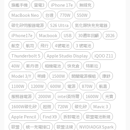
旗艦手機
雷電3
iPhone 17e
無線充
MacBook Neo
台達
770W
550W
碳化矽伺服器電源
S26 Ultra
氮化鎵快充充電器
iPhone17e
Macbook
USB
30週年回顧
2026
航空
航司
飛行
4號電池
3 號電池
Thunderbolt 5
Apple Studio Display
iQOO Z11
40W
斯丹德
相機電池
快充倉
特斯拉
Model 3/Y
明緯
1500W
開關電源模組
康舒
1100W
1200W
600W
電源
870W
航嘉
服務器電源
2000W
intel英特爾
1600W
光寶
1600W碳化矽
超微
720W
碳化矽
Mavic 3
Apple Pencil
Find X9
拆卸電池
歐盟電池新規
歐盟
統一充電接口
歐盟法規
NVIDIADGX Spark