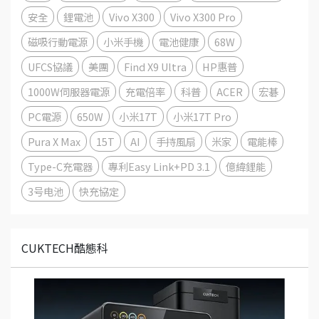
安全
鋰電池
Vivo X300
Vivo X300 Pro
磁吸行動電源
小米手機
電池健康
68W
UFCS協議
美團
Find X9 Ultra
HP惠普
1000W伺服器電源
充電倍率
科普
ACER
宏碁
PC電源
650W
小米17T
小米17T Pro
Pura X Max
15T
AI
手持風扇
米家
電能棒
Type-C充電器
專利Easy Link+PD 3.1
億緯鋰能
3号电池
快充協定
CUKTECH酷態科