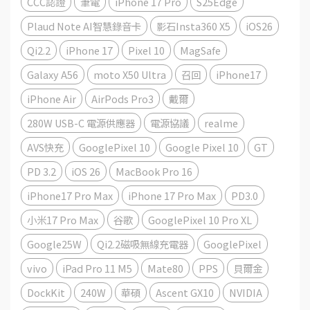
CCC認證
筆電
iPhone 17 Pro
S25Edge
Plaud Note AI智慧錄音卡
影石Insta360 X5
iOS26
Qi2.2
iPhone 17
Pixel 10
MagSafe
Galaxy A56
moto X50 Ultra
召回
iPhone17
iPhone Air
AirPods Pro3
戴爾
280W USB-C 電源供應器
電源協議
realme
AVS快充
GooglePixel 10
Google Pixel 10
GT
PD 3.2
iOS 26
MacBook Pro 16
iPhone17 Pro Max
iPhone 17 Pro Max
PD3.0
小米17 Pro Max
谷歌
GooglePixel 10 Pro XL
Google25W
Qi2.2磁吸無線充電器
GooglePixel
vivo
iPad Pro 11 M5
Mate80
PPS
貝爾金
DockKit
240W
華碩
Ascent GX10
NVIDIA