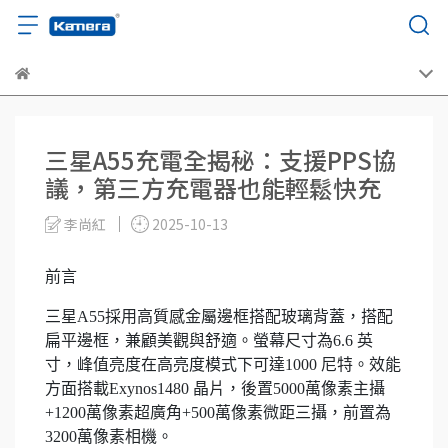
三星A55充電全揭秘：支援PPS協
議，第三方充電器也能輕鬆快充
李尚紅
2025-10-13
前言
三星A55採用高質感金屬邊框搭配玻璃背蓋，搭配
扁平邊框，兼顧美觀與舒適。螢幕尺寸為6.6 英
寸，峰值亮度在高亮度模式下可達1000 尼特。效能
方面搭載Exynos1480 晶片，後置5000萬像素主攝
+1200萬像素超廣角+500萬像素微距三攝，前置為
3200萬像素相機。