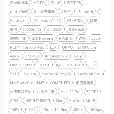
電源轉接器
MOTO
氮化鎵
百瓦PPS
moto 旗艦
氮化鎵充電器
英集芯
iPhone16/17
Galaxy S26
MacBook Air 13
科行動電源
機艙
飛機
10000mAh
Qi2.2認證
真我Neo8
8000mAh
榮耀Power 2
PPS快充
綠聯
500W
REDMI Turbo 5 Max
紅米
OPPO Find X8 Ultra
Ace 6
OnePlus
iPhone17 Pro
Reno
Find X8 Ultra
Type-C
iQOO 15 Ultra
iQOO
Z11
15 Ultra
MacBook Pro M5
MacBook Pro14
MacBook Pro 14 M5
COMPUTEX
伺服器電源
AI伺服器電源
台北電腦展
Mate80 Pro
5A PPS
GPMI
通用多媒體接口
Mac
MacBook Air 15
140W
PD 3.1
iPhone 16 Plus
USB-C
10Gbps