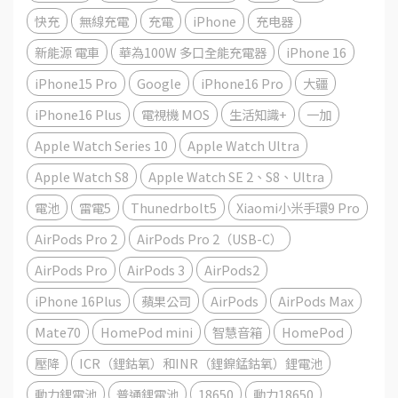
快充
無線充電
充電
iPhone
充电器
新能源 電車
華為100W 多口全能充電器
iPhone 16
iPhone15 Pro
Google
iPhone16 Pro
大疆
iPhone16 Plus
電視機 MOS
生活知識+
一加
Apple Watch Series 10
Apple Watch Ultra
Apple Watch S8
Apple Watch SE 2、S8、Ultra
電池
雷電5
Thunedrbolt5
Xiaomi小米手環9 Pro
AirPods Pro 2
AirPods Pro 2（USB-C）
AirPods Pro
AirPods 3
AirPods2
iPhone 16Plus
蘋果公司
AirPods
AirPods Max
Mate70
HomePod mini
智慧音箱
HomePod
壓降
ICR（鋰鈷氧）和INR（鋰鎳錳鈷氧）鋰電池
動力鋰電池
普通鋰電池
18650
動力18650