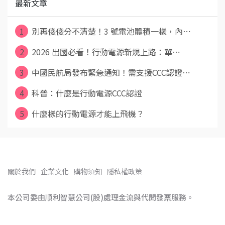
最新文章
1
別再傻傻分不清楚！3 號電池體積一樣，內⋯
2
2026 出國必看！行動電源新規上路：華⋯
3
中國民航局發布緊急通知！需支援CCC認證⋯
4
科普：什麼是行動電源CCC認證
5
什麼樣的行動電源才能上飛機？
關於我們
企業文化
購物須知
隱私權政策
本公司委由順利智慧公司(股)處理金流與代開發票服務。