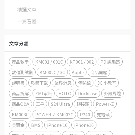
精選文章
一篇看懂
文章分類
產品教學
KM001 / 001C
KT001 / 002
PD 誘騙器
數位測試儀
KM002C / 3C
Apple
商品開箱
說明書
軟體下載
業界消息
傳輸線
3C 小教室
商品拆解
ZMI紫米
HOTO
Dockcase
外設周邊
商品Q&A
三星
S24 Ultra
轉接頭
Power-Z
KM003C
POWER-Z KM003C
P240
充電頭
貝爾金
BMS
iPhone 16
iPhone16