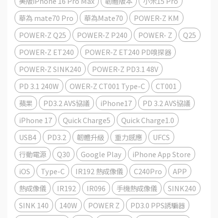
美版iPhone 16 Pro Max
韌體版本
小米15 Pro
華為 mate70 Pro
華為Mate70
POWER-Z KM
POWER-Z Q25
POWER-Z P240
POWER- Z
Q25
POWER-Z ET240
POWER-Z ET240 PD嗅探器
POWER-Z SINK240
POWER-Z PD3.1 48V
PD 3.1 240W
OWER-Z CT001 Type-C
CT001
蘋果
PD3.2 AVS協議
iPhone17
PD 3.2 AVS協議
iPhone 17
Quick Charge5
Quick Charge1.0
USB4
PD3.2
韌體升級
重力感應
UFCS
行動電源
Q30
Google Play
iPhone App Store
iOS
Type-C
IR192 熱成像儀
C240Pro
APP
熱成像儀
IR192
IR096
手機熱成像儀
SINK240
SINK 140
140W
POWER Z
PD3.0 PPS誘騙器