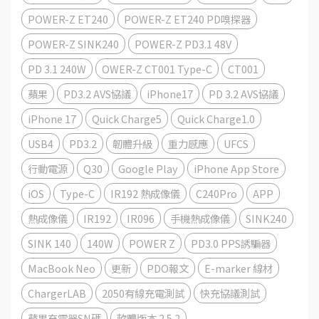
POWER-Z ET240
POWER-Z ET240 PD嗅探器
POWER-Z SINK240
POWER-Z PD3.1 48V
PD 3.1 240W
OWER-Z CT001 Type-C
CT001
蘋果
PD3.2 AVS協議
iPhone17
PD 3.2 AVS協議
iPhone 17
Quick Charge5
Quick Charge1.0
USB4
PD3.2
韌體升級
重力感應
UFCS
行動電源
Q30
Google Play
iPhone App Store
iOS
Type-C
IR192 熱成像儀
C240Pro
APP
熱成像儀
IR192
IR096
手機熱成像儀
SINK240
SINK 140
140W
POWER Z
PD3.0 PPS誘騙器
MacBook Neo
更新
PDO報文
E-marker 線材
ChargerLAB
2050有線充電測試
快充協議測試
蘋果充電器SN碼
軟體版本 2.5.2