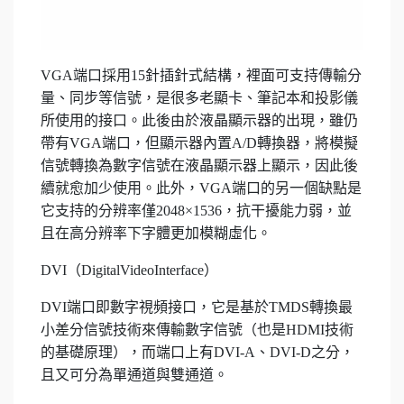
VGA端口採用15針插針式結構，裡面可支持傳輸分
量、同步等信號，是很多老顯卡、筆記本和投影儀
所使用的接口。此後由於液晶顯示器的出現，雖仍
帶有VGA端口，但顯示器內置A/D轉換器，將模擬
信號轉換為數字信號在液晶顯示器上顯示，因此後
續就愈加少使用。此外，VGA端口的另一個缺點是
它支持的分辨率僅2048×1536，抗干擾能力弱，並
且在高分辨率下字體更加模糊虛化。
DVI（DigitalVideoInterface）
DVI端口即數字視頻接口，它是基於TMDS轉換最
小差分信號技術來傳輸數字信號（也是HDMI技術
的基礎原理），而端口上有DVI-A、DVI-D之分，
且又可分為單通道與雙通道。