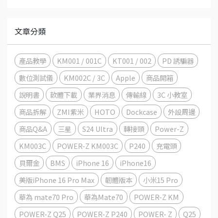
文章分類
產品教學
KM001 / 001C
KT001 / 002
PD 誘騙器
數位測試儀
KM002C / 3C
Apple
商品開箱
說明書
軟體下載
業界消息
傳輸線
3C 小教室
商品拆解
ZMI紫米
HOTO
Dockcase
外設周邊
商品Q&A
三星
S24 Ultra
轉接頭
Power-Z
KM003C
POWER-Z KM003C
P240
充電頭
貝爾金
BMS
iPhone 16
iPhone16
美版iPhone 16 Pro Max
韌體版本
小米15 Pro
華為 mate70 Pro
華為Mate70
POWER-Z KM
POWER-Z Q25
POWER-Z P240
POWER- Z
Q25