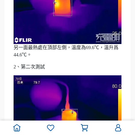
另一面最熱處在頂部左側，溫度為69.6℃，溫升爲
44.6℃。
2、第二次測試