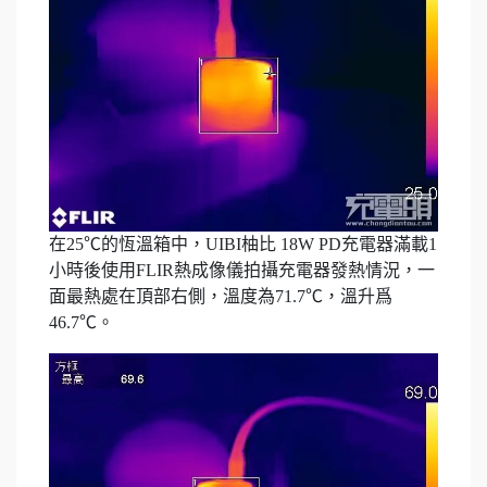
在25℃的恆溫箱中，UIBI柚比 18W PD充電器滿載1
小時後使用FLIR熱成像儀拍攝充電器發熱情況，一
面最熱處在頂部右側，溫度為71.7℃，溫升爲
46.7℃。