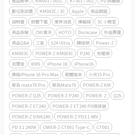
產品教學
KM001 / 001C
KT001 / 002
PD 誘騙器
數位測試儀
KM002C / 3C
Apple
商品開箱
說明書
軟體下載
業界消息
傳輸線
3C 小教室
商品拆解
ZMI紫米
HOTO
Dockcase
外設周邊
商品Q&A
三星
S24 Ultra
轉接頭
Power-Z
KM003C
POWER-Z KM003C
P240
充電頭
貝爾金
BMS
iPhone 16
iPhone16
美版iPhone 16 Pro Max
韌體版本
小米15 Pro
華為 mate70 Pro
華為Mate70
POWER-Z KM
POWER-Z Q25
POWER-Z P240
POWER- Z
Q25
POWER-Z ET240
POWER-Z ET240 PD嗅探器
POWER-Z SINK240
POWER-Z PD3.1 48V
PD 3.1 240W
OWER-Z CT001 Type-C
CT001