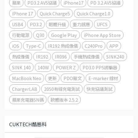
蘋果
PD3.2 AVS協議
iPhone17
PD 3.2 AVS協議
iPhone 17
Quick Charge5
Quick Charge1.0
USB4
PD3.2
韌體升級
重力感應
UFCS
行動電源
Q30
Google Play
iPhone App Store
iOS
Type-C
IR192 熱成像儀
C240Pro
APP
熱成像儀
IR192
IR096
手機熱成像儀
SINK240
SINK 140
140W
POWER Z
PD3.0 PPS誘騙器
MacBook Neo
更新
PDO報文
E-marker 線材
ChargerLAB
2050有線充電測試
快充協議測試
蘋果充電器SN碼
軟體版本 2.5.2
CUKTECH酷態科