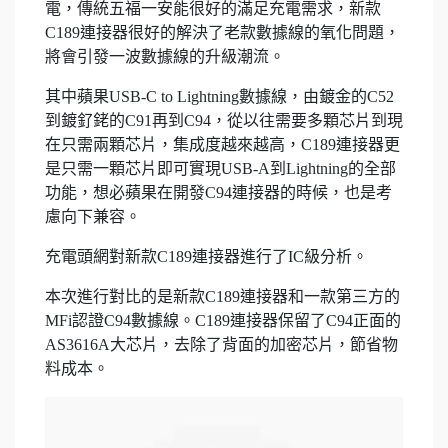
電，傳統五福一安能很好的滿足充電需求，新款
C189連接器很好的解決了老款數據線的氧化問題，
將會引發一波數據線的升級潮流。
其中蘋果USB-C to Lightning數據線，由鍍金的C52
到鍍釕銠的C91再到C94，從以往需要多顆芯片到現
在只需兩顆芯片，集成度越來越高，C189連接器更
是只需一顆芯片即可實現USB-A到Lightning的全部
功能，想必蘋果在開發C94連接器的時候，也是考
慮向下兼容。
充電頭網對新款C189連接器進行了IC級分析。
本次進行對比的是新款C189連接器和一款第三方的
MFi認證C94數據線。C189連接器保留了C94正面的
AS3616A大芯片，去除了背面的加密芯片，節省物
料成本。