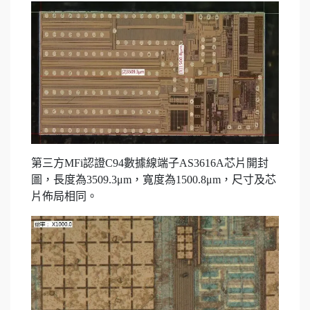
第三方MFi認證C94數據線端子AS3616A芯片開封
圖，長度為3509.3μm，寬度為1500.8μm，尺寸及芯
片佈局相同。