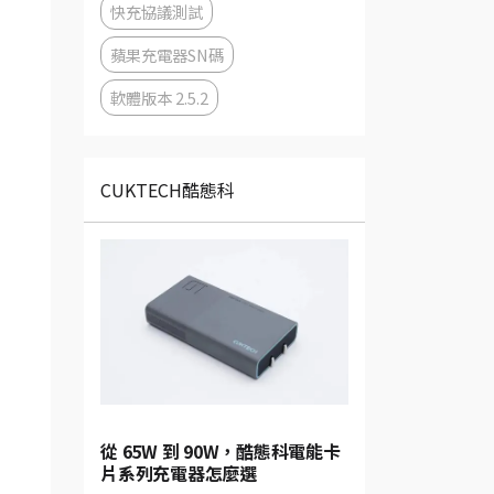
快充協議測試
蘋果充電器SN碼
軟體版本 2.5.2
CUKTECH酷態科
從 65W 到 90W，酷態科電能卡
片系列充電器怎麼選