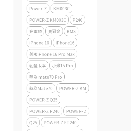
Power-Z
KM003C
POWER-Z KM003C
P240
充電頭
貝爾金
BMS
iPhone 16
iPhone16
美版iPhone 16 Pro Max
韌體版本
小米15 Pro
華為 mate70 Pro
華為Mate70
POWER-Z KM
POWER-Z Q25
POWER-Z P240
POWER- Z
Q25
POWER-Z ET240