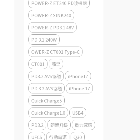
POWER-Z ET240 PD嗅探器
POWER-Z SINK240
POWER-Z PD3.1 48V
PD 3.1 240W
OWER-Z CT001 Type-C
CT001
蘋果
PD3.2 AVS協議
iPhone17
PD 3.2 AVS協議
iPhone 17
Quick Charge5
Quick Charge1.0
USB4
PD3.2
韌體升級
重力感應
UFCS
行動電源
Q30