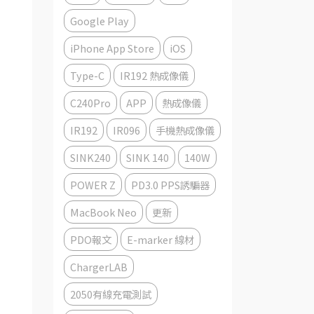
Google Play
iPhone App Store
iOS
Type-C
IR192 熱成像儀
C240Pro
APP
熱成像儀
IR192
IR096
手機熱成像儀
SINK240
SINK 140
140W
POWER Z
PD3.0 PPS誘騙器
MacBook Neo
更新
PDO報文
E-marker 線材
ChargerLAB
2050有線充電測試