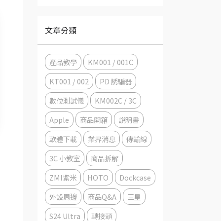
文章分類
產品教學
KM001 / 001C
KT001 / 002
PD 誘騙器
數位測試儀
KM002C / 3C
Apple
商品開箱
說明書
軟體下載
業界消息
傳輸線
3C 小教室
商品拆解
ZMI紫米
HOTO
Dockcase
外設周邊
商品Q&A
三星
S24 Ultra
轉接頭