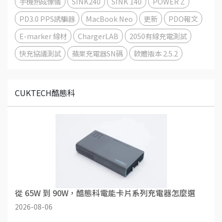
手機熱成像儀
SINK240
SINK 140
POWER Z
PD3.0 PPS誘騙器
MacBook Neo
更新
PDO報文
E-marker 線材
ChargerLAB
2050有線充電測試
快充協議測試
蘋果充電器SN碼
軟體版本 2.5.2
CUKTECH酷態科
從 65W 到 90W，酷態科電能卡片系列充電器怎麼選
2026-08-06