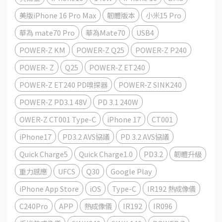
美版iPhone 16 Pro Max
韌體版本
小米15 Pro
華為 mate70 Pro
華為Mate70
USB4
POWER-Z KM
POWER-Z Q25
POWER-Z P240
POWER- Z
Q25
POWER-Z ET240
POWER-Z ET240 PD嗅探器
POWER-Z SINK240
POWER-Z PD3.1 48V
PD 3.1 240W
OWER-Z CT001 Type-C
iPhone 17
CT001
iPhone17
PD3.2 AVS協議
PD 3.2 AVS協議
Quick Charge5
Quick Charge1.0
PD3.2
韌體升級
重力感應
UFCS
Q30
Google Play
iPhone App Store
iOS
Type-C
IR192 熱成像儀
C240Pro
APP
熱成像儀
IR192
IR096