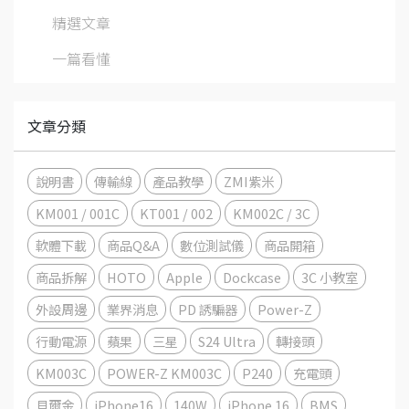
精選文章
一篇看懂
文章分類
說明書
傳輸線
產品教學
ZMI紫米
KM001 / 001C
KT001 / 002
KM002C / 3C
軟體下載
商品Q&A
數位測試儀
商品開箱
商品拆解
HOTO
Apple
Dockcase
3C 小教室
外設周邊
業界消息
PD 誘騙器
Power-Z
行動電源
蘋果
三星
S24 Ultra
轉接頭
KM003C
POWER-Z KM003C
P240
充電頭
貝爾金
iPhone16
140W
iPhone 16
BMS