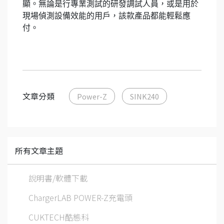
顯。無論是行專業測試的研發調試人員，或是用於
現場偵測設備效能的用戶，該款產品都能輕鬆應
付。
文章分類
Power-Z
SINK240
所有文章主題
說明書/軟體下載
ChargerLAB POWER-Z充電頭
CUKTECH酷態科