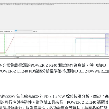
當負載/電源的POWER-Z P240 測試儀作為負載，併申請PD
WER-Z ET240 PD協議分析儀準確捕捉到PD 3.1 240WWER上
綠色聯500W 氮化鎵充電器的PD 3.1 240W 檔位協議分析，驗證了
行性與準確性。從測試工具來看，POWER-Z ET240 憑藉其
0W 協定的精準抓包能力，以及便攜性、多功能整合等特點，為產品的研發