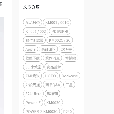
迷你
文章分類
產品教學
KM001 / 001C
KT001 / 002
PD 誘騙器
數位測試儀
KM002C / 3C
Apple
商品開箱
說明書
軟體下載
業界消息
傳輸線
3C 小教室
商品拆解
ZMI紫米
HOTO
Dockcase
外設周邊
商品Q&A
三星
S24 Ultra
轉接頭
Power-Z
KM003C
POWER-Z KM003C
P240