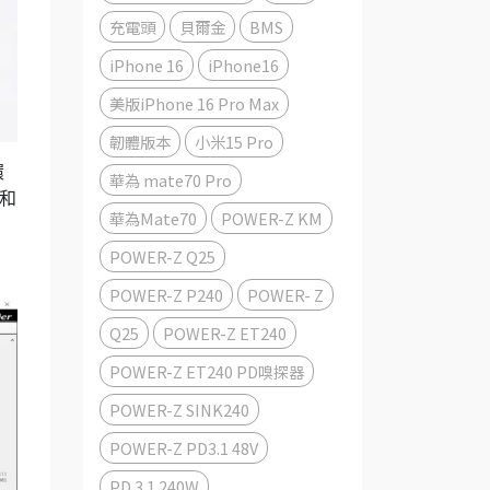
充電頭
貝爾金
BMS
iPhone 16
iPhone16
美版iPhone 16 Pro Max
韌體版本
小米15 Pro
環
華為 mate70 Pro
息和
華為Mate70
POWER-Z KM
POWER-Z Q25
POWER-Z P240
POWER- Z
Q25
POWER-Z ET240
POWER-Z ET240 PD嗅探器
POWER-Z SINK240
POWER-Z PD3.1 48V
PD 3.1 240W