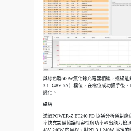
與綠色聯500W氮化鎵充電器相連，透過能夠充
3.1（48V 5A）檔位，在檔位成功握手後，PO
變化。
總結
透過POWER-Z ET240 PD 協議分析儀對
率快充設備協議相容性與功率輸出能力檢測的可
48V 240W 的量程、對PD 3.1 24