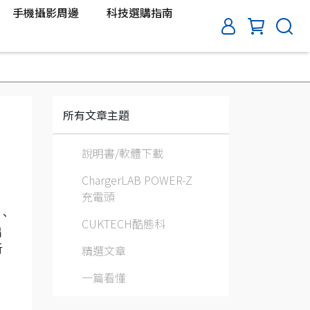
手機攝影周邊
科技選購指南
所有文章主題
說明書/軟體下載
ChargerLAB POWER-Z
充電頭
機、
CUKTECH酷態科
出
精選文章
析
一篇看懂