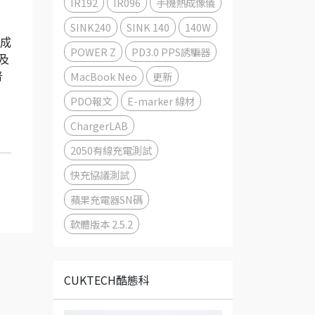
IR192
IR096
手機熱成像儀
SINK240
SINK 140
140W
器成
POWER Z
PD3.0 PPS誘騙器
以及
MacBook Neo
更新
普
PDO報文
E-marker 線材
ChargerLAB
2050有線充電測試
快充協議測試
蘋果充電器SN碼
軟體版本 2.5.2
CUKTECH酷態科