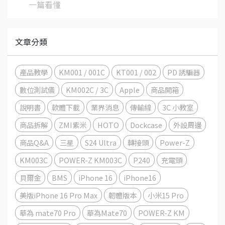
一篇看懂
文章分類
產品教學
KM001 / 001C
KT001 / 002
PD 誘騙器
數位測試儀
KM002C / 3C
Apple
商品開箱
說明書
軟體下載
業界消息
傳輸線
3C 小教室
商品拆解
ZMI紫米
HOTO
Dockcase
外設周邊
商品Q&A
三星
S24 Ultra
轉接頭
Power-Z
KM003C
POWER-Z KM003C
P240
充電頭
貝爾金
BMS
iPhone 16
iPhone16
美版iPhone 16 Pro Max
韌體版本
小米15 Pro
華為 mate70 Pro
華為Mate70
POWER-Z KM