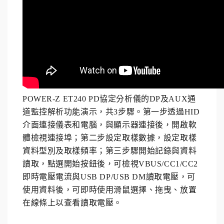
POWER-Z ET240 PD協定分析儀的
DP及AUX通
道監控解析
功能演示，共3步驟。第一步透過HID
介面連接儀表和電腦，
與顯示器連接後，開啟軟
體檢視連接埠
；
第二步設定取樣數據，設定取樣
資料型別及取樣頻率；第三步驟
開始記錄與資料
讀取，點選開始按鈕後，可檢視
VBUS/CC1/CC2
即時電壓電流與
USB DP/USB DM讀取電壓，
可
使用資料後，可即時使用滑鼠選擇、拖曳、放置
在線條上以查看讀取電壓。