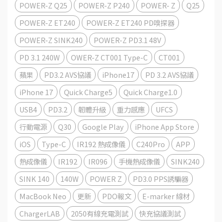
POWER-Z Q25
POWER-Z P240
POWER- Z
Q25
POWER-Z ET240
POWER-Z ET240 PD嗅探器
POWER-Z SINK240
POWER-Z PD3.1 48V
PD 3.1 240W
OWER-Z CT001 Type-C
CT001
蘋果
PD3.2 AVS協議
iPhone17
PD 3.2 AVS協議
iPhone 17
Quick Charge5
Quick Charge1.0
USB4
PD3.2
韌體升級
重力感應
UFCS
行動電源
Q30
Google Play
iPhone App Store
iOS
Type-C
IR192 熱成像儀
C240Pro
APP
熱成像儀
IR192
IR096
手機熱成像儀
SINK240
SINK 140
140W
POWER Z
PD3.0 PPS誘騙器
MacBook Neo
更新
PDO報文
E-marker 線材
ChargerLAB
2050有線充電測試
快充協議測試