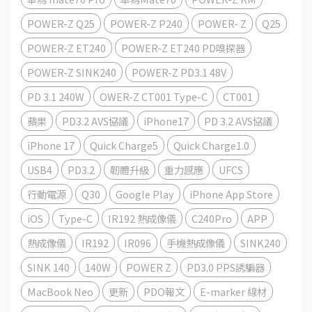
POWER-Z Q25
POWER-Z P240
POWER- Z
Q25
POWER-Z ET240
POWER-Z ET240 PD嗅探器
POWER-Z SINK240
POWER-Z PD3.1 48V
PD 3.1 240W
OWER-Z CT001 Type-C
CT001
蘋果
PD3.2 AVS協議
iPhone17
PD 3.2 AVS協議
iPhone 17
Quick Charge5
Quick Charge1.0
USB4
PD3.2
韌體升級
重力感應
UFCS
行動電源
Q30
Google Play
iPhone App Store
iOS
Type-C
IR192 熱成像儀
C240Pro
APP
熱成像儀
IR192
IR096
手機熱成像儀
SINK240
SINK 140
140W
POWER Z
PD3.0 PPS誘騙器
MacBook Neo
更新
PDO報文
E-marker 線材