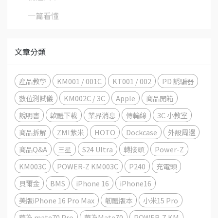
一篇看懂
文章分類
產品教學
KM001 / 001C
KT001 / 002
PD 誘騙器
數位測試儀
KM002C / 3C
Apple
商品開箱
說明書
軟體下載
業界消息
傳輸線
3C 小教室
商品拆解
ZMI紫米
HOTO
Dockcase
外設周邊
商品Q&A
三星
S24 Ultra
轉接頭
Power-Z
KM003C
POWER-Z KM003C
P240
充電頭
貝爾金
BMS
iPhone 16
iPhone16
美版iPhone 16 Pro Max
韌體版本
小米15 Pro
華為 mate70 Pro
華為Mate70
POWER-Z KM