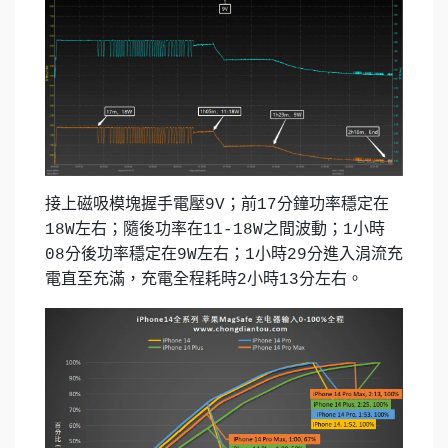
接上磁吸模塊握手電壓9V；前17分鐘功率穩定在
18W左右；隨後功率在11-18W之間波動；1小時
08分後功率穩定在9W左右；1小時29分進入涓流充
電直至充滿，充電全程耗時2小時13分左右。