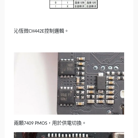
沁恆微
控制邏輯。
CH442E
兩顆
，用於供電切換。
7409 PMOS