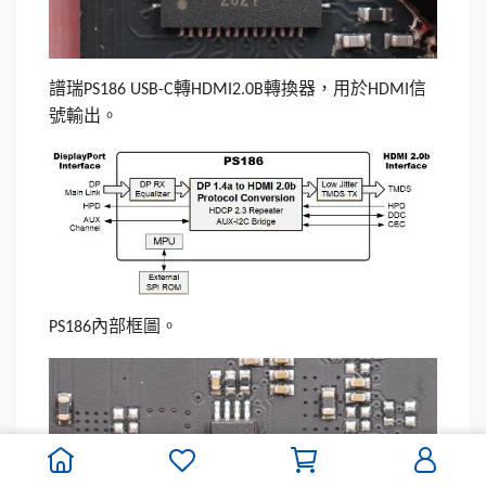
譜瑞
轉
轉換器，用於
信
PS186 USB-C
HDMI2.0B
HDMI
號輸出。
內部框圖。
PS186