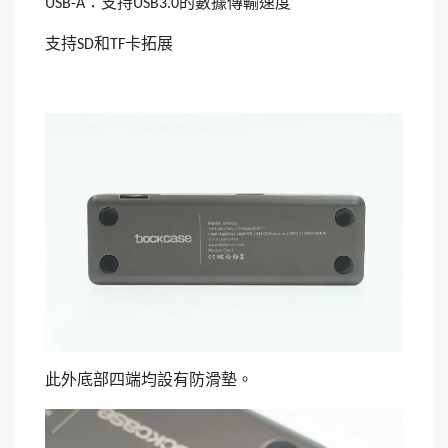
：支持
的數據傳輸速度
USB-A
USB3.0
支持
和
卡拓展
SD
TF
此外底部四端均設有防滑墊。