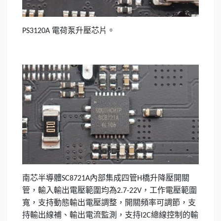
電荷泵升壓芯片。
PS3120A
南芯半導體
內部集成四管
橋升降壓開關
SC8721A
H
管，輸入輸出電壓範圍均為
，工作電壓範圍
2.7-22V
寬，支持動態輸出電壓調整，開關頻率可調節，支
持輸出線補、輸出電流監測，支持
總線控制的輸
I2C