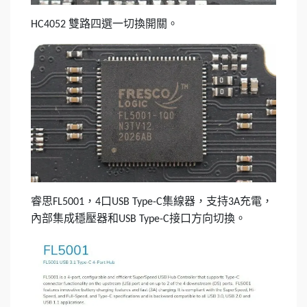
雙路四選一切換開關。
HC4052
睿思
，
口
集線器，支持
充電，
FL5001
4
USB Type-C
3A
內部集成穩壓器和
接口方向切換。
USB Type-C