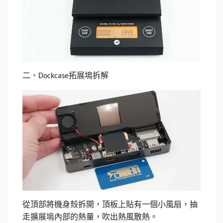
二、
拓展塢拆解
Dockcase
從頂部將機身殼拆開，頂板上貼有一個小風扇，抽
走擴展塢內部的熱量，吹出熱風散熱。