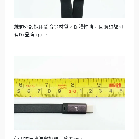
線頭外殼採用鋁合金材質，保護性強，且兩頭都印
有
品牌
。
D+
logo
使用捲尺實測數據線長約
。