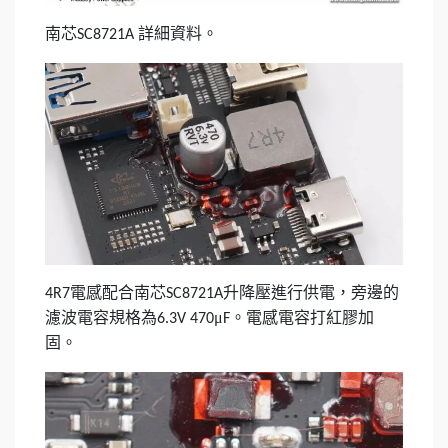
南芯
詳細資料。
SC8721A
電感配合南芯
升降壓進行供電，旁邊的
4R7
SC8721A
濾波電容規格為
μ
。電感電容打紅膠加
6.3V 470
F
固。