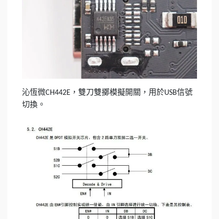
沁恆微
，雙刀雙擲模擬開關，用於
信號
CH442E
USB
切換。