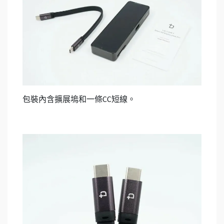
包裝內含擴展塢和一條
短線。
CC