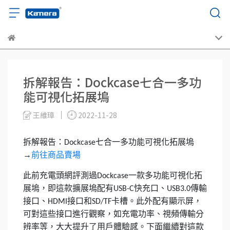
拆解報告：Dockcase七合一多功
能可視化拓展塢
王維璋
2022-11-28
拆解報告：
七合一多功能可視化拓展塢
Dockcase
→
前往商品賣場
此前充電頭網評測過
一款多功能可視化拓
Dockcase
展塢，即這款擴展塢配有
快充口、
傳輸
USB-C
USB3.0
接口、
接口和
卡槽。此外配有顯示屏，
HDMI
SD/TF
可對這些接口進行觀察，如充電功率、視頻傳輸分
辨率等，大大提升了用戶體驗感。下面繼續對這款