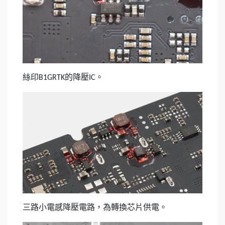
絲印
的降壓
。
B1GRTK
IC
三路小電感降壓電路，為轉換芯片供電。