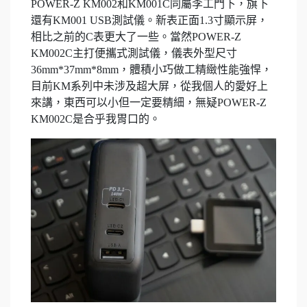
POWER-Z KM002和KM001C同屬李工門下，旗下
還有KM001 USB測試儀。新表正面1.3寸顯示屏，
相比之前的C表更大了一些。當然POWER-Z
KM002C主打便攜式測試儀，儀表外型尺寸
36mm*37mm*8mm，體積小巧做工精緻性能強悍，
目前KM系列中未涉及超大屏，從我個人的愛好上
來講，東西可以小但一定要精細，無疑POWER-Z
KM002C是合乎我胃口的。