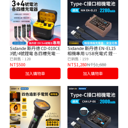
Sidande 斯丹德 CD-010CE
Sidande 斯丹德 EN-EL15
3號/4號鋰電 各四槽充電器
相機專用 USB充電式 鋰電
｜1.5V 恆壓充電 Type-C 輸
池
已銷售：128
已銷售：159
入 專為鋰電池設計 高效便
NT$500
NT$1,280
NT$1,680
捷 (黑色)
加入購物車
加入購物車