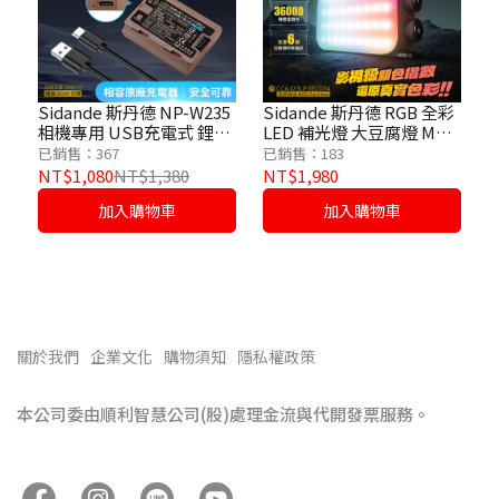
Sidande 斯丹德 NP-W235
Sidande 斯丹德 RGB 全彩
相機專用 USB充電式 鋰電
LED 補光燈 大豆腐燈 MAX
池
套裝版
已銷售：367
已銷售：183
NT$1,080
NT$1,380
NT$1,980
加入購物車
加入購物車
關於我們
企業文化
購物須知
隱私權政策
本公司委由順利智慧公司(股)處理金流與代開發票服務。