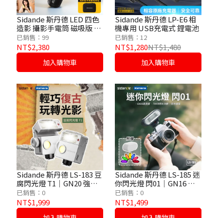
Sidande 斯丹德 LED 四色
Sidande 斯丹德 LP-E6 相
造影 攝影手電筒 磁吸版 附
機專用 USB充電式 鋰電池
10款造影片 專屬收納包
已銷售：99
已銷售：12
NT$2,380
NT$1,280
NT$1,480
加入購物車
加入購物車
Sidande 斯丹德 LS-183 豆
Sidande 斯丹德 LS-185 迷
腐閃光燈 T1｜GN20 強勁
你閃光燈 閃01｜GN16 指
指數｜2.4GHz 無線引閃｜
數｜2000mAh 長效續航｜
已銷售：0
已銷售：0
內建 2000mAh 大鋰電
口袋便攜熱靴閃燈
NT$1,999
NT$1,499
加入購物車
加入購物車