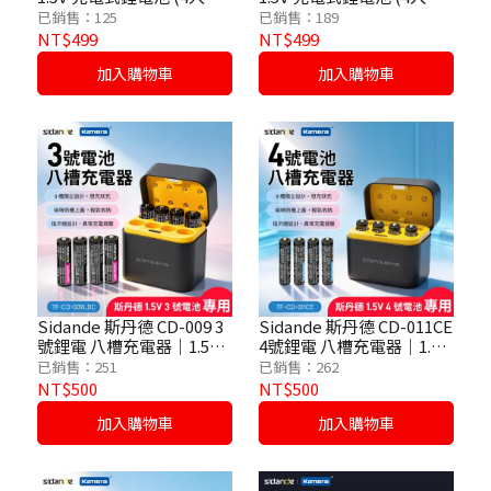
3600mWh｜3A 大電流穩壓
1300mWh｜1.5V 穩壓穩定
已銷售：125
已銷售：189
輸出 強勁續航 (需使用專用
動力 節能環保 (需使用專用
NT$499
NT$499
充電器)
充電器)
加入購物車
加入購物車
Sidande 斯丹德 CD-009 3
Sidande 斯丹德 CD-011CE
號鋰電 八槽充電器｜1.5V
4號鋰電 八槽充電器｜1.5V
恆壓充電 Type-C 輸入 專
恆壓充電 Type-C 輸入 專
已銷售：251
已銷售：262
為 3 號鋰電池設計 (黑色)
為 4 號鋰電池設計 (黑色)
NT$500
NT$500
加入購物車
加入購物車