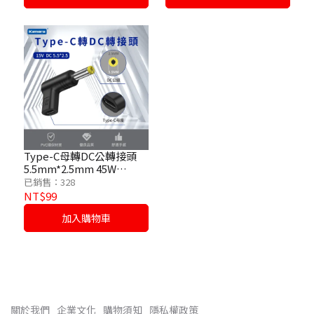
Type-C母轉DC公轉接頭
5.5mm*2.5mm 45W
/15V/3A
已銷售：328
NT$99
加入購物車
關於我們
企業文化
購物須知
隱私權政策