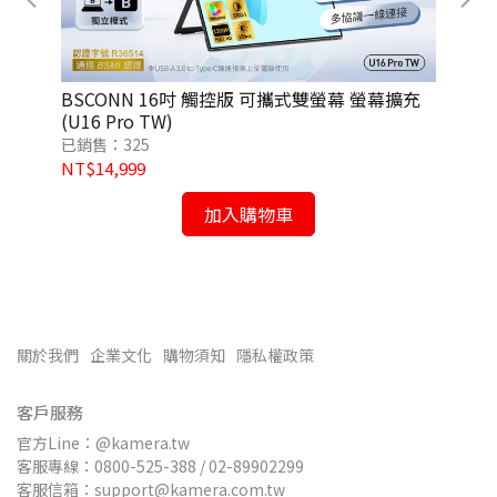
BSCONN 16吋 觸控版 可攜式雙螢幕 螢幕擴充
PL
(U16 Pro TW)
薄 
企
已銷售：325
已銷
NT$14,999
NT
加入購物車
關於我們
企業文化
購物須知
隱私權政策
客戶服務
官方Line：@kamera.tw
客服專線：0800-525-388 / 02-89902299
客服信箱：support@kamera.com.tw