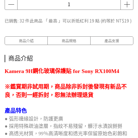
已銷售: 32 件
此商品 「 最高 」可以折抵紅利
19
點 (約等於
NT$19
)
商品介紹
商品規格
產品支援
商品介紹
Kamera 9H鋼化玻璃保護貼 for Sony RX100M4
※鑑賞期非試用期，商品除非拆封後發現有新品不
良，否則一經拆封，恕無法辦理退貨
產品特色
● 弧形邊緣設計，防護更廣
● 採用特殊疏油塗層，指紋不易殘留，髒汙水漬說掰掰
● 高透光材質，99％高清晰度和透光率保留原始色彩飽和