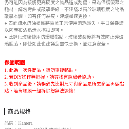
仍可能因為接觸更高硬度之物品造成刮傷，是為保護螢幕之
耗材，請勿彎曲或敲擊邊緣，不建議以高於玻璃強度之物品
敲擊本體，如有任何裂痕，建議盡速更換。
● 表面疏水疏油塗佈將隨著正常使用消耗滅失，平日保養請
以防塵布沾點清水擦拭即可。
● 此鋼化玻璃使用防爆膜黏貼，玻璃破裂後將有效防止碎玻
璃脫落，即使如此也建議您盡快更換，並注意安全。
保固範圍
1. 此為一次性商品，請勿重複黏貼。
2. 若DIY操作無把握，請尋找有經驗者協助。
3. 收到商品後，請務必先比對尺寸與商品是所需商品再做黏
貼，若背膠膜一經拆除恕無法退換!
商品規格
品牌：Kamera